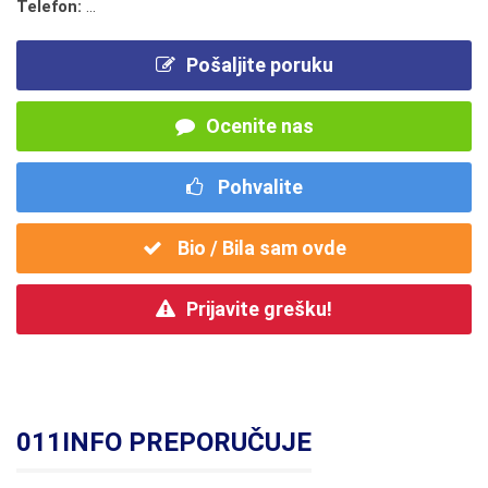
Telefon:
...
Pošaljite poruku
Ocenite nas
Pohvalite
Bio / Bila sam ovde
Prijavite grešku!
011INFO PREPORUČUJE