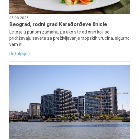
05.08.2026
Beograd, rodni grad Karađorđeve šnicle
Leto je u punom zamahu, pa ako ste od onih koji se
pridržavaju saveta za preživljavanje tropskih vrućina, sigurno
vam ni...
Detaljnije ›