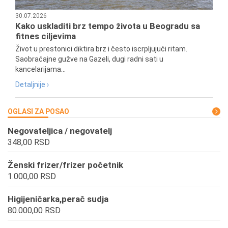
30.07.2026
Kako uskladiti brz tempo života u Beogradu sa
fitnes ciljevima
Život u prestonici diktira brz i često iscrpljujući ritam.
Saobraćajne gužve na Gazeli, dugi radni sati u
kancelarijama...
Detaljnije ›
OGLASI ZA POSAO
Negovateljica / negovatelj
348,00 RSD
Ženski frizer/frizer početnik
1.000,00 RSD
Higijeničarka,perač sudja
80.000,00 RSD