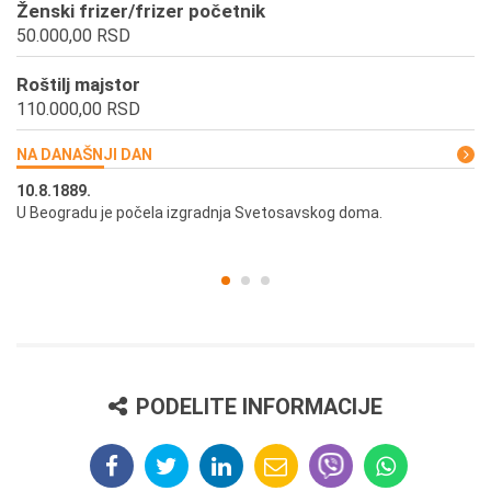
Ženski frizer/frizer početnik
50.000,00 RSD
Roštilj majstor
110.000,00 RSD
NA DANAŠNJI DAN
10.8.1889.
10
U Beogradu je počela izgradnja Svetosavskog doma.
Ut
st
PODELITE INFORMACIJE