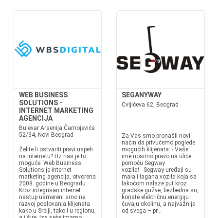
WEB BUSINESS
SEGANYWAY
SOLUTIONS -
Cvijićeva 62, Beograd
INTERNET MARKETING
AGENCIJA
Bulevar Arsenija Čarnojevića
52/34, Novi Beograd
Za Vas smo pronašli novi
način da privučemo poglede
Želite li ostvariti pravi uspeh
mogućih klijenata: - Vaše
na internetu? Uz nas je to
ime nosimo pravo na ulice
moguće. Web Business
pomoću Segway
Solutions je internet
vozila! - Segway uređaji su
marketing agencija, otvorena
mala i lagana vozila koja sa
2008. godine u Beogradu.
lakoćom nalaze put kroz
Kroz integrisan internet
gradske gužve, bezbedna su,
nastup usmereni smo na
koriste električnu energiju i
razvoj poslovanja klijenata
čuvaju okolinu, a najvažnije
kako u Srbiji, tako i u regionu,
od svega – pr...
a i šire. Iza sebe imamo