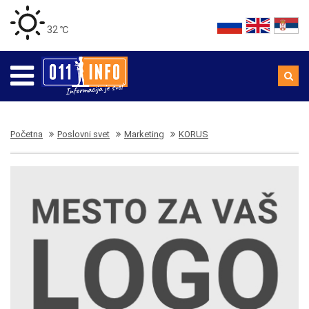
32 ℃
Početna
Poslovni svet
Marketing
KORUS