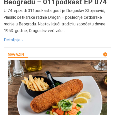
Beogradu – 011podkast EP 074
U 74. epizodi 011podkasta gost je Dragoslav Stojanović,
vlasnik četkarske radnje Dragan – poslednje četkarske
radnje u Beogradu. Nastavljajući tradiciju započetu davne
1953. godine, Dragoslav već više...
Detaljnije ›
MAGAZIN