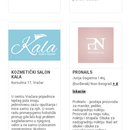
KOZMETIČKI SALON
PRONAILS
KALA
Jurija Gagarina 14nj,
Kursulina 17, Vračar
(Đurđevak) Novi Beograd
+ 4
lokacije
U centru Vračara pripadnice
lepšeg pola imaju
ProNails - prodaja proizvoda
jedinstvenu oazu opuštanja i
za manikir, pedikir,
mira samo za njih. U svom
nadogradnju noktiju.
radu primenjujemo holistički
Proizvodi za negu ruku,
pristup gde bilo koji problem
noktiju i stopala. Obuka za
sagledavamo u njegovoj
nadogradnju noktiju. Nail art
celini a ne samo izolovanim
obuke i obuke za
simptomima. Nudimo