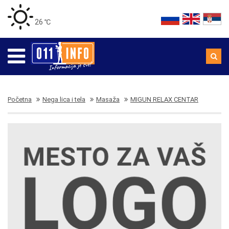
26 ℃
Početna
Nega lica i tela
Masaža
MIGUN RELAX CENTAR