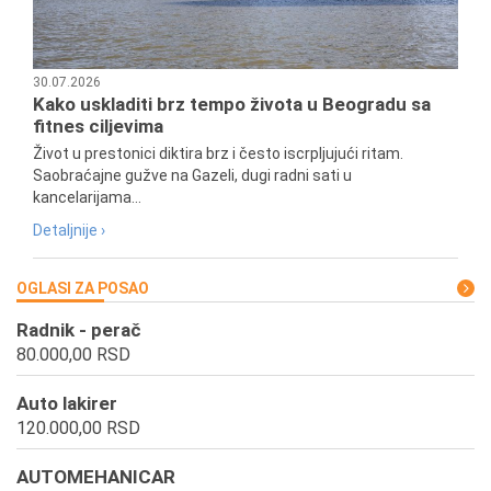
30.07.2026
Kako uskladiti brz tempo života u Beogradu sa
fitnes ciljevima
Život u prestonici diktira brz i često iscrpljujući ritam.
Saobraćajne gužve na Gazeli, dugi radni sati u
kancelarijama...
Detaljnije ›
OGLASI ZA POSAO
Radnik - perač
80.000,00 RSD
Auto lakirer
120.000,00 RSD
AUTOMEHANICAR