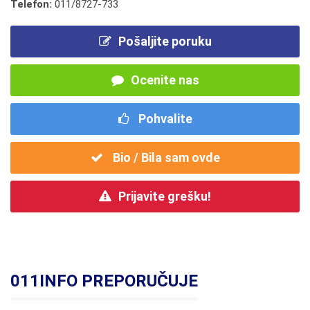
Telefon:
011/8727-733
Pošaljite poruku
Ocenite nas
Pohvalite
Bio / Bila sam ovde
Prijavite grešku!
011INFO PREPORUČUJE