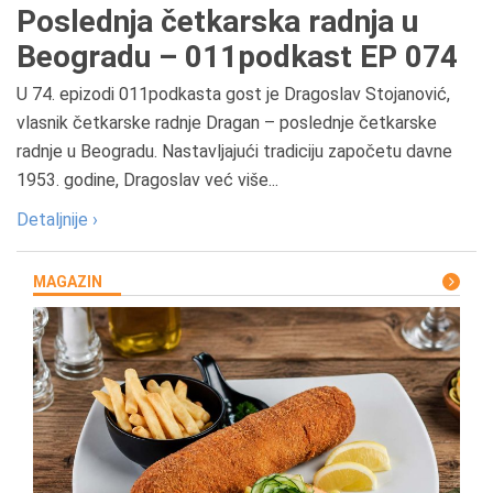
Poslednja četkarska radnja u
Beogradu – 011podkast EP 074
U 74. epizodi 011podkasta gost je Dragoslav Stojanović,
vlasnik četkarske radnje Dragan – poslednje četkarske
radnje u Beogradu. Nastavljajući tradiciju započetu davne
1953. godine, Dragoslav već više...
Detaljnije ›
MAGAZIN