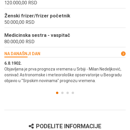
120.000,00 RSD
Ženski frizer/frizer početnik
50.000,00 RSD
Medicinska sestra - vaspitač
80.000,00 RSD
NA DANAŠNJI DAN
6.8.1902.
6.
ik
Objavljena je prva prognoza vremena u Srbiji - Milan Nedeljković,
Od
osnivač Astronomske i meteorološke opservatorije u Beogradu
Be
objavio u "Srpskim novinama" prognozu vremena.
PODELITE INFORMACIJE