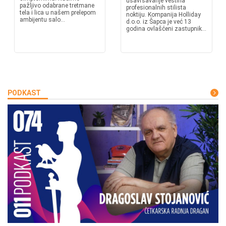
usavršavanje veština
pažljivo odabrane tretmane
profesionalnih stilista
tela i lica u našem prelepom
noktiju. Kompanija Holliday
ambijentu salo...
d.o.o. iz Šapca je već 13
godina ovlašćeni zastupnik...
PODKAST