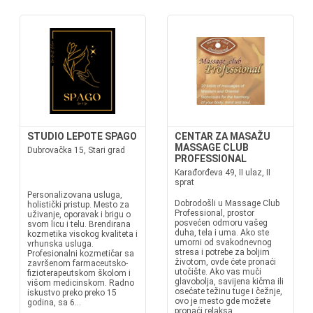
STUDIO LEPOTE SPAGO
CENTAR ZA MASAŽU
MASSAGE CLUB
Dubrovačka 15, Stari grad
PROFESSIONAL
Karađorđeva 49, II ulaz, II
sprat
Personalizovana usluga,
Dobrodošli u Massage Club
holistički pristup. Mesto za
Professional, prostor
uživanje, oporavak i brigu o
posvećen odmoru vašeg
svom licu i telu. Brendirana
duha, tela i uma. Ako ste
kozmetika visokog kvaliteta i
umorni od svakodnevnog
vrhunska usluga.
stresa i potrebe za boljim
Profesionalni kozmetičar sa
životom, ovde ćete pronaći
završenom farmaceutsko-
utočište. Ako vas muči
fizioterapeutskom školom i
glavobolja, savijena kičma ili
višom medicinskom. Radno
osećate težinu tuge i čežnje,
iskustvo preko preko 15
ovo je mesto gde možete
godina, sa 6...
pronaći relaksa...