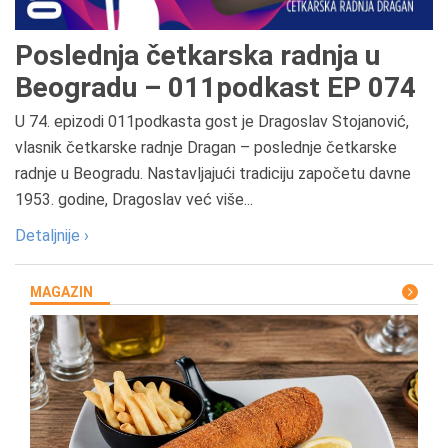
Poslednja četkarska radnja u
Beogradu – 011podkast EP 074
U 74. epizodi 011podkasta gost je Dragoslav Stojanović,
vlasnik četkarske radnje Dragan – poslednje četkarske
radnje u Beogradu. Nastavljajući tradiciju započetu davne
1953. godine, Dragoslav već više...
Detaljnije ›
MAGAZIN