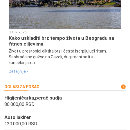
30.07.2026
Kako uskladiti brz tempo života u Beogradu sa
fitnes ciljevima
Život u prestonici diktira brz i često iscrpljujući ritam.
Saobraćajne gužve na Gazeli, dugi radni sati u
kancelarijama...
Detaljnije ›
OGLASI ZA POSAO
Higijeničarka,perač sudja
80.000,00 RSD
Auto lakirer
120.000,00 RSD