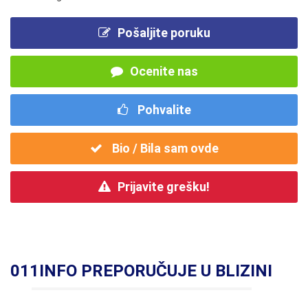
Pošaljite poruku
Ocenite nas
Pohvalite
Bio / Bila sam ovde
Prijavite grešku!
011INFO PREPORUČUJE U BLIZINI