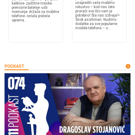
unaprediti vaše mobilno
kablove- zaštitne maske-
iskustvo – kod nas ćete
prenosne baterije- usb
pronaći sve što vam je
memorije- držače za mobilne
potrebno! Šta nas izdvaja?•
telefone- ostala prateća
Širok asortiman: Nudimo
oprema...
dodatke za sve popularne
modele telefona – o...
PODKAST