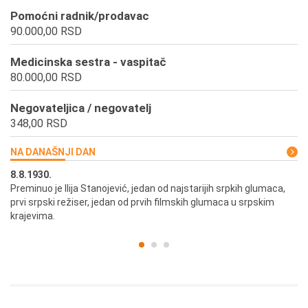
Pomoćni radnik/prodavac
90.000,00 RSD
Medicinska sestra - vaspitač
80.000,00 RSD
Negovateljica / negovatelj
348,00 RSD
NA DANAŠNJI DAN
8.8.1930.
8.
Preminuo je Ilija Stanojević, jedan od najstarijih srpkih glumaca,
U 
prvi srpski režiser, jedan od prvih filmskih glumaca u srpskim
krajevima.