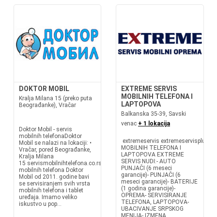
DOKTOR MOBIL
EXTREME SERVIS
MOBILNIH TELEFONA I
Kralja Milana 15 (preko puta
LAPTOPOVA
Beograđanke), Vračar
Balkanska 35-39, Savski
venac
+ 1 lokacija
Doktor Mobil - servis
mobilnih telefonaDoktor
extremeservis extremeservisplusSE
Mobil se nalazi na lokaciji: •
MOBILNIH TELEFONA I
Vračar, pored Beograđanke,
LAPTOPOVA EXTREME
Кralja Milana
SERVIS NUDI:- AUTO
15 servismobilnihtelefona.co.rsServis
PUNJAČI (6 meseci
mobilnih telefona Doktor
garancije)- PUNJAČI (6
Mobil od 2011. godine bavi
meseci garancije)- BATERIJE
se servisiranjem svih vrsta
(1 godina garancije)-
mobilnih telefona i tablet
OPREMA- SERVISIRANJE
uređaja. Imamo veliko
TELEFONA, LAPTOPOVA-
iskustvo u pop...
UBACIVANJE SRPSKOG
MENIJA- IZMENA