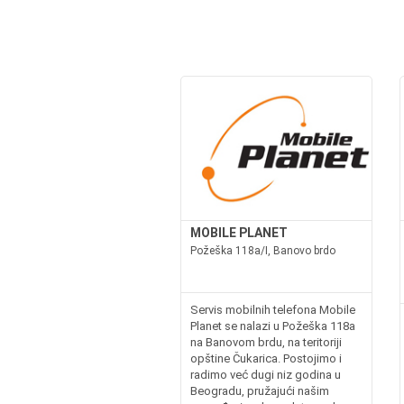
MOBILE PLANET
Požeška 118a/I, Banovo brdo
Servis mobilnih telefona Mobile
Planet se nalazi u Požeška 118a
na Banovom brdu, na teritoriji
opštine Čukarica. Postojimo i
radimo već dugi niz godina u
Beogradu, pružajući našim