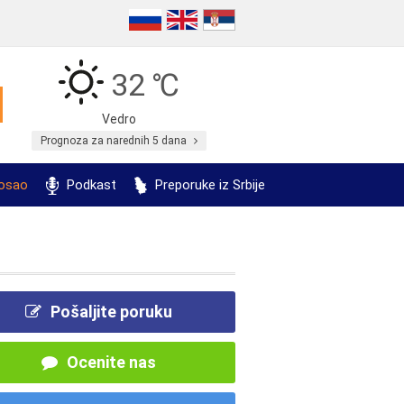
32 ℃
Vedro
Prognoza za narednih 5 dana
posao
Podkast
Preporuke iz Srbije
Pošaljite poruku
Ocenite nas