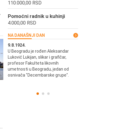
110.000,00 RSD
,
Pomoćni radnik u kuhinji
4.000,00 RSD
NA DANAŠNJI DAN
9.8.1924.
9.8.2013.
u i
U Beogradu je rođen Aleksandar
Preminuo je Vladimir Šams,
ni i
Luković Lukijan, slikar i grafičar,
mašinski inženjer, pilot, kape
o
profesor Fakulteta likovnih
JAT-a, počasni predsednik Ae
a
umetnosti u Beogradu, jedan od
kluba "Naša krila".
osnivača "Decembarske grupe".
..