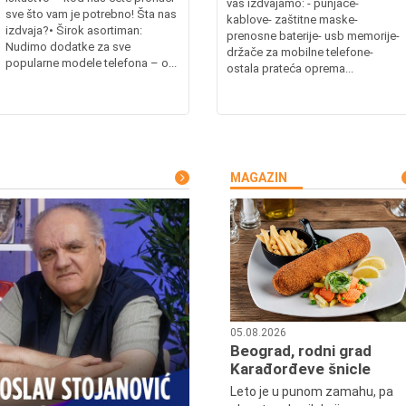
vas izdvajamo: - punjače-
sve što vam je potrebno! Šta nas
kablove- zaštitne maske-
izdvaja?• Širok asortiman:
prenosne baterije- usb memorije-
Nudimo dodatke za sve
držače za mobilne telefone-
popularne modele telefona – o...
ostala prateća oprema...
MAGAZIN
05.08.2026
Beograd, rodni grad
Karađorđeve šnicle
Leto je u punom zamahu, pa