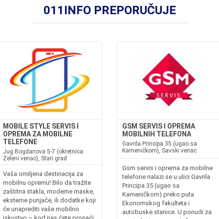
011INFO PREPORUČUJE
MOBILE STYLE SERVIS I
GSM SERVIS I OPREMA
OPREMA ZA MOBILNE
MOBILNIH TELEFONA
TELEFONE
Gavrila Principa 35 (ugao sa
Kameničkom), Savski venac
Jug Bogdanova 5-7 (okretnica
Zeleni venac), Stari grad
Gsm servis i oprema za mobilne
Vaša omiljena destinacija za
telefone nalazi se u ulici Gavrila
mobilnu opremu! Bilo da tražite
Principa 35 (ugao sa
zaštitna stakla, moderne maske,
Kameničkom) preko puta
eksterne punjače, ili dodatke koji
Ekonomskog fakulteta i
će unaprediti vaše mobilno
autobuske stanice. U ponudi za
iskustvo – kod nas ćete pronaći