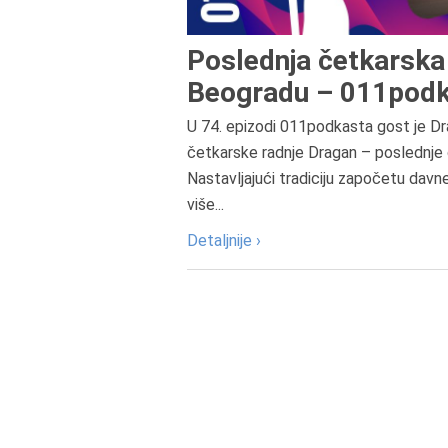
Poslednja četkarska 
Beogradu – 011podk
U 74. epizodi 011podkasta gost je Dr
četkarske radnje Dragan – poslednje 
Nastavljajući tradiciju započetu davn
više...
Detaljnije ›