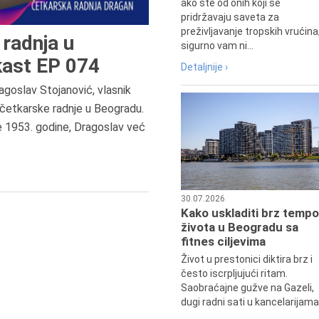
ako ste od onih koji se
pridržavaju saveta za
preživljavanje tropskih vrućina
radnja u
sigurno vam ni...
ast EP 074
Detaljnije ›
agoslav Stojanović, vlasnik
9.8.1807.
četkarske radnje u Beogradu.
Dositej Obradović je došao u Srbij
e 1953. godine, Dragoslav već
u Beograd, gde je nastavio književ
prosvetni rad, čime je simboličn
najavljen povratak glavnih tokov
srpske kulture južno od Save i
Dunava.
30.07.2026
Kako uskladiti brz tempo
života u Beogradu sa
fitnes ciljevima
Život u prestonici diktira brz i
često iscrpljujući ritam.
Saobraćajne gužve na Gazeli,
dugi radni sati u kancelarijama.