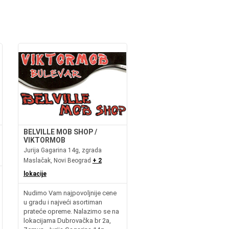
BELVILLE MOB SHOP /
VIKTORMOB
Jurija Gagarina 14g, zgrada
Maslačak, Novi Beograd
+ 2
lokacije
Nudimo Vam najpovoljnije cene
u gradu i najveći asortiman
prateće opreme. Nalazimo se na
lokacijama Dubrovačka br 2a,