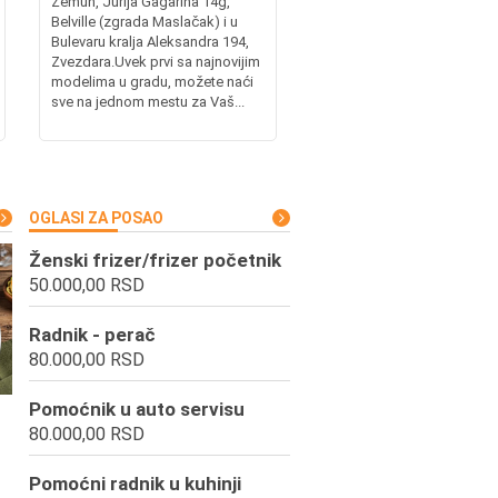
Zemun, Jurija Gagarina 14g,
Belville (zgrada Maslačak) i u
Bulevaru kralja Aleksandra 194,
Zvezdara.Uvek prvi sa najnovijim
modelima u gradu, možete naći
sve na jednom mestu za Vaš...
OGLASI ZA POSAO
Ženski frizer/frizer početnik
50.000,00 RSD
Radnik - perač
80.000,00 RSD
Pomoćnik u auto servisu
80.000,00 RSD
Pomoćni radnik u kuhinji