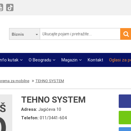
Biznis
Info kutak
O Beogradu
Magazin
Kontakt
Oglasi za 
oprema za mobilne
TEHNO SYSTEM
TEHNO SYSTEM
Adresa:
Jagićeva 10
Telefon:
011/3441-604