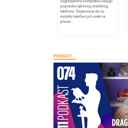
sugrađanima kompletnu uslugu
popravke njihovog mobilnog
telefona. Činjenica je da su
mobilni telefoni još uvek na
prvom...
PODKAST