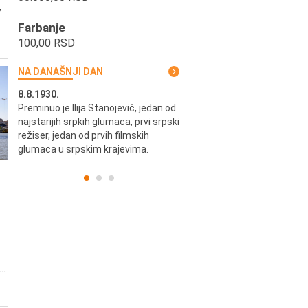
,
Farbanje
100,00 RSD
NA DANAŠNJI DAN
8.8.1930.
8.8.1898.
Preminuo je Ilija Stanojević, jedan od
U Beogradu je rođen Pavle Biha
najstarijih srpkih glumaca, prvi srpski
književnik i izdavač.
skih
režiser, jedan od prvih filmskih
glumaca u srpskim krajevima.
..