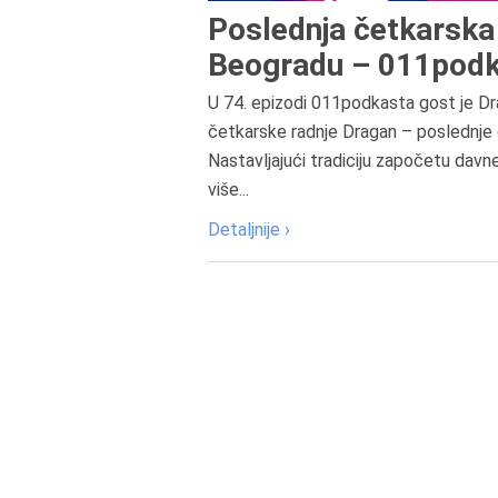
Poslednja četkarska 
Beogradu – 011podk
U 74. epizodi 011podkasta gost je Dr
četkarske radnje Dragan – poslednje 
Nastavljajući tradiciju započetu davn
više...
Detaljnije ›