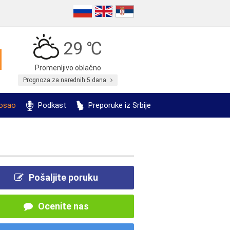
29 ℃
Promenljivo oblačno
Prognoza za narednih 5 dana
posao
Podkast
Preporuke iz Srbije
Pošaljite poruku
Ocenite nas