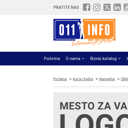
PRATITE NAS
Početna
O nama
Biznis katalog
Početna
Kuća i bašta
Nameštaj
ĆIR