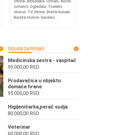
Vitrine- Biblioteke- Ormani- Noćni
ormarići- Ogledala- Toaletni
stolovi- TV Vitrine- Bračni kreveti-
Barske stolice- Gardero...
OGLASI ZA POSAO
Medicinska sestra - vaspitač
95.000,00 RSD
Prodavačica u objektu
domaće hrane
95.000,00 RSD
Higijeničarka,perač sudja
80.000,00 RSD
Veterinar
60.000,00 RSD