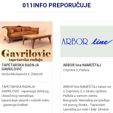
011INFO PREPORUČUJE
TAPETARSKA RADNJA
ARBOR line NAMEŠTAJ
GAVRILOVIĆ
Cvijićeva 3, Palilula
Siniše Nikolajevića 9, Železnik
TAPETARSKA RADNJA
ARBOR line NAMEŠTAJ nalazi se
GAVRILOVIĆ - reparacija stilskog
u Cvijićevoj 3, u okviru opštine
i klasičnog nameštaja -
Palilula u samom centru
tapaciranje ulaznih i sobnih vrata
Beograda. Nameštaj se izrađuje
- garancija kvalitet
od punog drveta.- Tapacirani
nameštaj po meri i želji (drvena