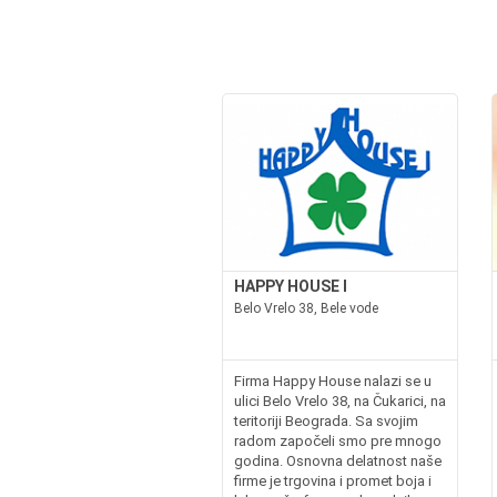
HAPPY HOUSE I
Belo Vrelo 38, Bele vode
Firma Happy House nalazi se u
ulici Belo Vrelo 38, na Čukarici, na
teritoriji Beograda. Sa svojim
radom započeli smo pre mnogo
godina. Osnovna delatnost naše
firme je trgovina i promet boja i