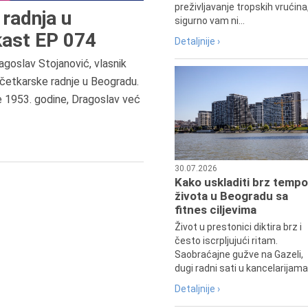
preživljavanje tropskih vrućina
radnja u
sigurno vam ni...
ast EP 074
Detaljnije ›
agoslav Stojanović, vlasnik
četkarske radnje u Beogradu.
8.8.2013.
e 1953. godine, Dragoslav već
Preminuo je Dejan Kosanović,
istoričar filma, filmski reditelj,
profesor i dekan Fakulteta dram
umetnosti u Beogradu.
30.07.2026
Kako uskladiti brz tempo
života u Beogradu sa
fitnes ciljevima
Život u prestonici diktira brz i
često iscrpljujući ritam.
Saobraćajne gužve na Gazeli,
dugi radni sati u kancelarijama.
Detaljnije ›