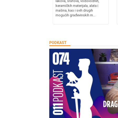
lakova, šrafova, vodovodnih,
keramičkih materijala, alata i
mašina, kao i svih drugih
mogućih građevinskih m...
PODKAST