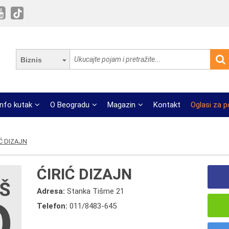
Biznis
Info kutak
O Beogradu
Magazin
Kontakt
Oglasi za 
IĆ DIZAJN
ĆIRIĆ DIZAJN
Adresa:
Stanka Tišme 21
Telefon:
011/8483-645