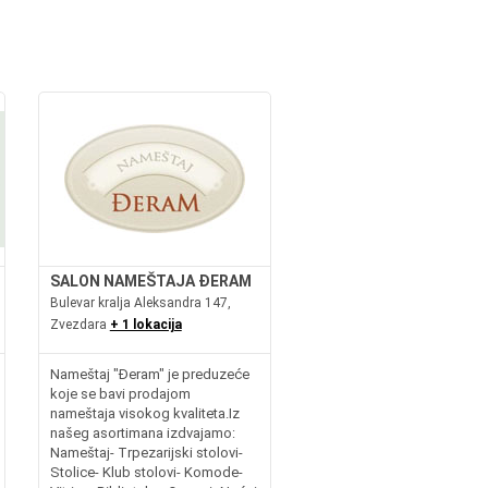
SALON NAMEŠTAJA ĐERAM
Bulevar kralja Aleksandra 147,
Zvezdara
+ 1 lokacija
Nameštaj "Đeram" je preduzeće
koje se bavi prodajom
nameštaja visokog kvaliteta.Iz
našeg asortimana izdvajamo:
Nameštaj- Trpezarijski stolovi-
Stolice- Klub stolovi- Komode-