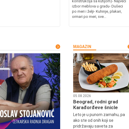
konstrukcija sa kutijom)- Najveći
izbor meblova u gradu- Dušeci
po meri i želji- Kuhinje, plakari,
ormari po meri, sve...
MAGAZIN
05.08.2026
Beograd, rodni grad
Karađorđeve šnicle
Leto je u punom zamahu, pa
ako ste od onih koji se
pridržavaju saveta za