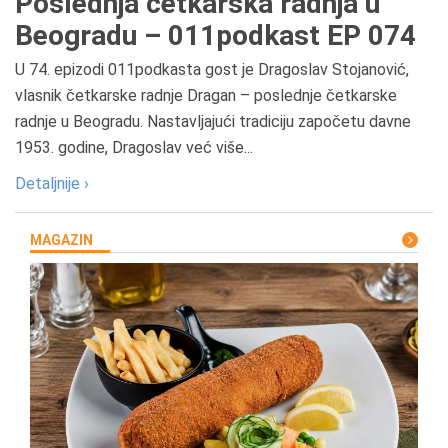
Poslednja četkarska radnja u
Beogradu – 011podkast EP 074
U 74. epizodi 011podkasta gost je Dragoslav Stojanović,
vlasnik četkarske radnje Dragan – poslednje četkarske
radnje u Beogradu. Nastavljajući tradiciju započetu davne
1953. godine, Dragoslav već više...
Detaljnije ›
MAGAZIN