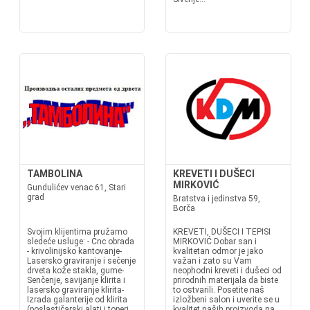
TAMBOLINA
KREVETI I DUŠECI
MIRKOVIĆ
Gundulićev venac 61, Stari
grad
Bratstva i jedinstva 59,
Borča
Svojim klijentima pružamo
KREVETI, DUŠECI I TEPISI
sledeće usluge: - Cnc obrada
MIRKOVIĆ Dobar san i
- krivolinijsko kantovanje-
kvalitetan odmor je jako
Lasersko graviranje i sečenje
važan i zato su Vam
drveta kože stakla, gume-
neophodni kreveti i dušeci od
Senčenje, savijanje klirita i
prirodnih materijala da biste
lasersko graviranje klirita-
to ostvarili. Posetite naš
Izrada galanterije od klirita
izložbeni salon i uverite se u
(poslastičarski alati i toperi
kvalitet naših proizvoda na