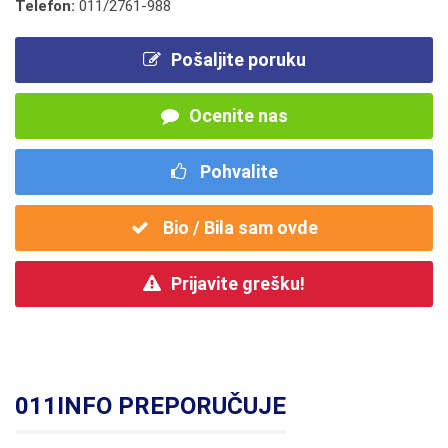
Telefon:
011/2761-988
Pošaljite poruku
Ocenite nas
Pohvalite
Bio / Bila sam ovde
Prijavite grešku!
011INFO PREPORUČUJE