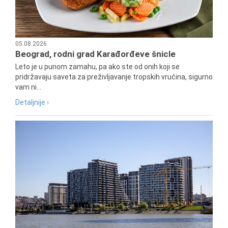
05.08.2026
Beograd, rodni grad Karađorđeve šnicle
Leto je u punom zamahu, pa ako ste od onih koji se
pridržavaju saveta za preživljavanje tropskih vrućina, sigurno
vam ni...
Detaljnije ›