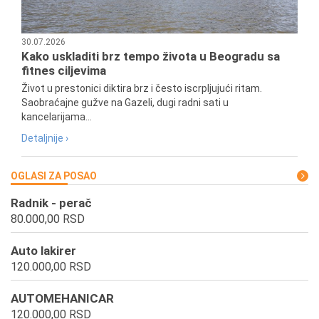
30.07.2026
Kako uskladiti brz tempo života u Beogradu sa
fitnes ciljevima
Život u prestonici diktira brz i često iscrpljujući ritam.
Saobraćajne gužve na Gazeli, dugi radni sati u
kancelarijama...
Detaljnije ›
OGLASI ZA POSAO
Radnik - perač
80.000,00 RSD
Auto lakirer
120.000,00 RSD
AUTOMEHANICAR
120.000,00 RSD