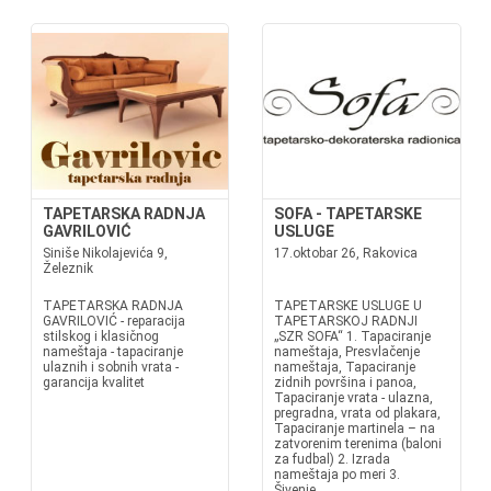
TAPETARSKA RADNJA
SOFA - TAPETARSKE
GAVRILOVIĆ
USLUGE
Siniše Nikolajevića 9,
17.oktobar 26, Rakovica
Železnik
TAPETARSKA RADNJA
TAPETARSKE USLUGE U
GAVRILOVIĆ - reparacija
TAPETARSKOJ RADNJI
stilskog i klasičnog
„SZR SOFA“ 1. Tapaciranje
nameštaja - tapaciranje
nameštaja, Presvlačenje
ulaznih i sobnih vrata -
nameštaja, Tapaciranje
garancija kvalitet
zidnih površina i panoa,
Tapaciranje vrata - ulazna,
pregradna, vrata od plakara,
Tapaciranje martinela – na
zatvorenim terenima (baloni
za fudbal) 2. Izrada
nameštaja po meri 3.
Šivenje...