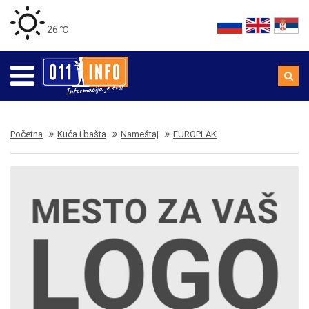
26 ℃
Početna
Kuća i bašta
Nameštaj
EUROPLAK