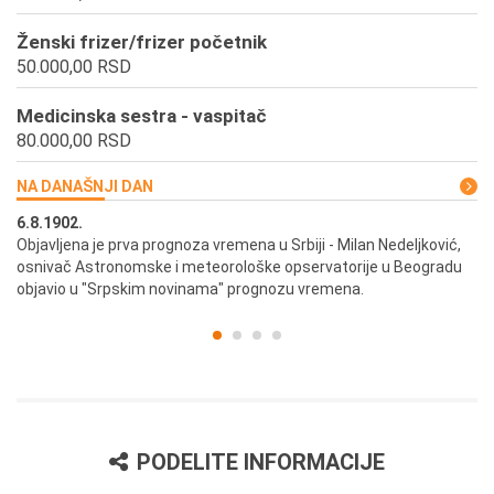
Ženski frizer/frizer početnik
50.000,00 RSD
Medicinska sestra - vaspitač
80.000,00 RSD
NA DANAŠNJI DAN
6.8.1902.
6.
ik
Objavljena je prva prognoza vremena u Srbiji - Milan Nedeljković,
Od
osnivač Astronomske i meteorološke opservatorije u Beogradu
Be
objavio u "Srpskim novinama" prognozu vremena.
PODELITE INFORMACIJE