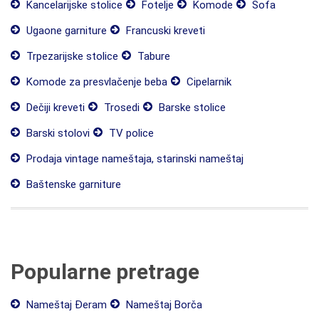
Kancelarijske stolice
Fotelje
Komode
Sofa
Ugaone garniture
Francuski kreveti
Trpezarijske stolice
Tabure
Komode za presvlačenje beba
Cipelarnik
Dečiji kreveti
Trosedi
Barske stolice
Barski stolovi
TV police
Prodaja vintage nameštaja, starinski nameštaj
Baštenske garniture
Popularne pretrage
Nameštaj Đeram
Nameštaj Borča