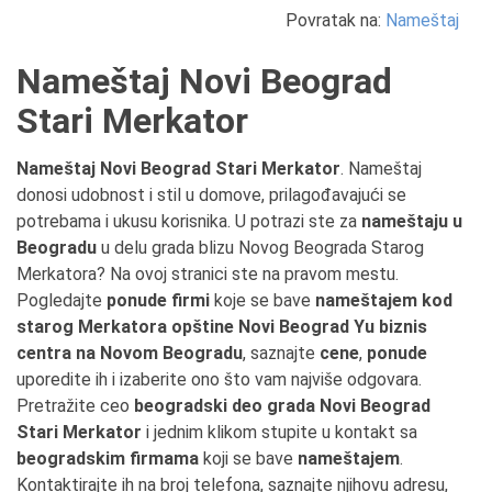
Povratak na:
Nameštaj
Nameštaj Novi Beograd
Stari Merkator
Nameštaj Novi Beograd Stari Merkator
. Nameštaj
donosi udobnost i stil u domove, prilagođavajući se
potrebama i ukusu korisnika. U potrazi ste za
nameštaju u
Beogradu
u delu grada blizu Novog Beograda Starog
Merkatora? Na ovoj stranici ste na pravom mestu.
Pogledajte
ponude firmi
koje se bave
nameštajem kod
starog Merkatora opštine Novi Beograd Yu biznis
centra na Novom Beogradu
, saznajte
cene
,
ponude
uporedite ih i izaberite ono što vam najviše odgovara.
Pretražite ceo
beogradski deo grada Novi Beograd
Stari Merkator
i jednim klikom stupite u kontakt sa
beogradskim firmama
koji se bave
nameštajem
.
Kontaktirajte ih na broj telefona, saznajte njihovu adresu,