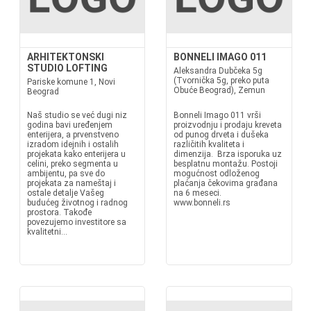
ARHITEKTONSKI
BONNELI IMAGO 011
STUDIO LOFTING
Aleksandra Dubčeka 5g
(Tvornička 5g, preko puta
Pariske komune 1, Novi
Obuće Beograd), Zemun
Beograd
Naš studio se već dugi niz
Bonneli Imago 011 vrši
godina bavi uređenjem
proizvodnju i prodaju kreveta
enterijera, a prvenstveno
od punog drveta i dušeka
izradom idejnih i ostalih
različitih kvaliteta i
projekata kako enterijera u
dimenzija. Brza isporuka uz
celini, preko segmenta u
besplatnu montažu. Postoji
ambijentu, pa sve do
mogućnost odloženog
projekata za nameštaj i
plaćanja čekovima građana
ostale detalje Vašeg
na 6 meseci.
budućeg životnog i radnog
www.bonneli.rs
prostora. Takođe
povezujemo investitore sa
kvalitetni...