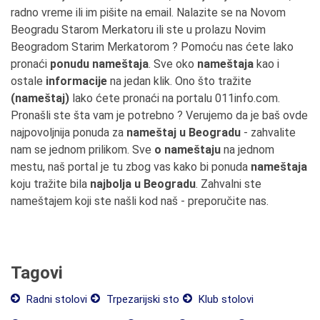
radno vreme ili im pišite na email. Nalazite se na Novom
Beogradu Starom Merkatoru ili ste u prolazu Novim
Beogradom Starim Merkatorom ? Pomoću nas ćete lako
pronaći
ponudu nameštaja
. Sve oko
nameštaja
kao i
ostale
informacije
na jedan klik. Ono što tražite
(nameštaj)
lako ćete pronaći na portalu 011info.com.
Pronašli ste šta vam je potrebno ? Verujemo da je baš ovde
najpovoljnija ponuda za
nameštaj u Beogradu
- zahvalite
nam se jednom prilikom. Sve
o nameštaju
na jednom
mestu, naš portal je tu zbog vas kako bi ponuda
nameštaja
koju tražite bila
najbolja u Beogradu
. Zahvalni ste
nameštajem koji ste našli kod naš - preporučite nas.
Tagovi
Radni stolovi
Trpezarijski sto
Klub stolovi