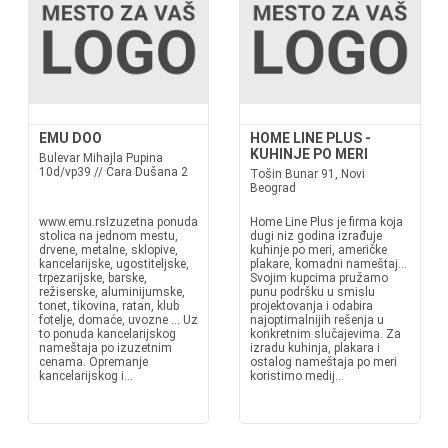
EMU DOO
HOME LINE PLUS -
KUHINJE PO MERI
Bulevar Mihajla Pupina
10d/vp39 // Cara Dušana 2
Tošin Bunar 91, Novi
Beograd
www.emu.rsIzuzetna ponuda
Home Line Plus je firma koja
stolica na jednom mestu,
dugi niz godina izrađuje
drvene, metalne, sklopive,
kuhinje po meri, američke
kancelarijske, ugostiteljske,
plakare, komadni nameštaj...
trpezarijske, barske,
Svojim kupcima pružamo
režiserske, aluminijumske,
punu podršku u smislu
tonet, tikovina, ratan, klub
projektovanja i odabira
fotelje, domaće, uvozne ... Uz
najoptimalnijih rešenja u
to ponuda kancelarijskog
konkretnim slučajevima. Za
nameštaja po izuzetnim
izradu kuhinja, plakara i
cenama. Opremanje
ostalog nameštaja po meri
kancelarijskog i...
koristimo medij...