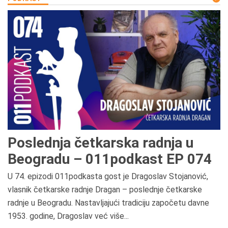
Poslednja četkarska radnja u
Beogradu – 011podkast EP 074
U 74. epizodi 011podkasta gost je Dragoslav Stojanović,
vlasnik četkarske radnje Dragan – poslednje četkarske
radnje u Beogradu. Nastavljajući tradiciju započetu davne
1953. godine, Dragoslav već više...