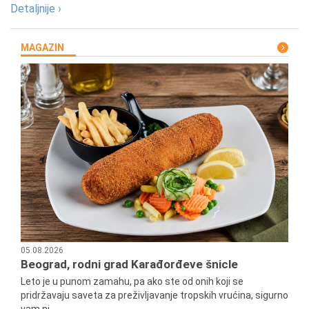
Detaljnije ›
MAGAZIN
05.08.2026
Beograd, rodni grad Karađorđeve šnicle
Leto je u punom zamahu, pa ako ste od onih koji se
pridržavaju saveta za preživljavanje tropskih vrućina, sigurno
vam ni...