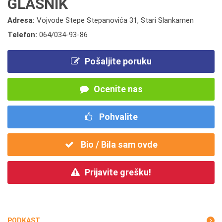
GLASNIK
Adresa:
Vojvode Stepe Stepanovića 31, Stari Slankamen
Telefon:
064/034-93-86
Pošaljite poruku
Ocenite nas
Pohvalite
Bio / Bila sam ovde
Prijavite grešku!
PODKAST