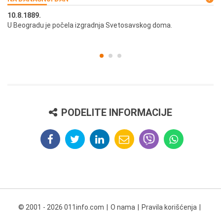
10.8.1889.
10
U Beogradu je počela izgradnja Svetosavskog doma.
Ut
st
PODELITE INFORMACIJE
© 2001 - 2026 011info.com
O nama
Pravila korišćenja