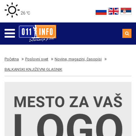
26 ℃
Početna
Poslovni svet
Novine, magazini, časopisi
BALKANSKI KNJIŽEVNI GLASNIK