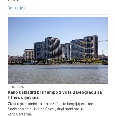
Detaljnije ›
30.07.2026
Kako uskladiti brz tempo života u Beogradu sa
fitnes ciljevima
Život u prestonici diktira brz i često iscrpljujući ritam.
Saobraćajne gužve na Gazeli, dugi radni sati u
kancelarijama...