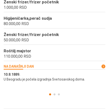
Ženski frizer/frizer početnik
1.000,00 RSD
Higijeničarka,perač sudja
80.000,00 RSD
Ženski frizer/frizer početnik
50.000,00 RSD
Roštilj majstor
110.000,00 RSD
NA DANAŠNJI DAN
10.8.1889.
10
U Beogradu je počela izgradnja Svetosavskog doma.
Ut
st