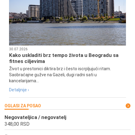
30.07.2026
Kako uskladiti brz tempo života u Beogradu sa
fitnes ciljevima
Život u prestonici diktira brz i često iscrpljujući ritam.
Saobraćajne gužve na Gazeli, dugi radni sati u
kancelarijama...
Detaljnije ›
OGLASI ZA POSAO
Negovateljica / negovatelj
348,00 RSD