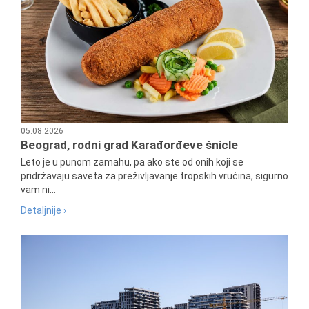
05.08.2026
Beograd, rodni grad Karađorđeve šnicle
Leto je u punom zamahu, pa ako ste od onih koji se
pridržavaju saveta za preživljavanje tropskih vrućina, sigurno
vam ni...
Detaljnije ›