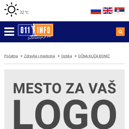
32 ℃
Početna
Zdravlje i medicina
Optika
OČNA KUĆA BONIĆ