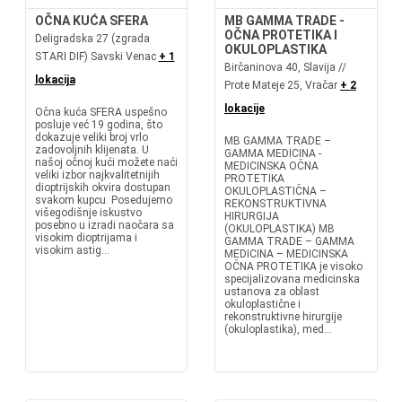
OČNA KUĆA SFERA
MB GAMMA TRADE -
OČNA PROTETIKA I
Deligradska 27 (zgrada
OKULOPLASTIKA
STARI DIF) Savski Venac
+ 1
Birčaninova 40, Slavija //
lokacija
Prote Mateje 25, Vračar
+ 2
lokacije
Očna kuća SFERA uspešno
posluje već 19 godina, što
dokazuje veliki broj vrlo
MB GAMMA TRADE –
zadovoljnih klijenata. U
GAMMA MEDICINA -
našoj očnoj kući možete naći
MEDICINSKA OČNA
veliki izbor najkvalitetnijih
PROTETIKA
dioptrijskih okvira dostupan
OKULOPLASTIČNA –
svakom kupcu. Posedujemo
REKONSTRUKTIVNA
višegodišnje iskustvo
HIRURGIJA
posebno u izradi naočara sa
(OKULOPLASTIKA) MB
visokim dioptrijama i
GAMMA TRADE – GAMMA
visokim astig...
MEDICINA – MEDICINSKA
OČNA PROTETIKA je visoko
specijalizovana medicinska
ustanova za oblast
okuloplastične i
rekonstruktivne hirurgije
(okuloplastika), med...