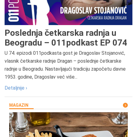
Poslednja četkarska radnja u
Beogradu – 011podkast EP 074
U 74. epizodi 011podkasta gost je Dragoslav Stojanović,
vlasnik četkarske radnje Dragan – poslednje četkarske
radnje u Beogradu. Nastavljajući tradiciju započetu davne
1953. godine, Dragoslav već više...
Detaljnije ›
MAGAZIN