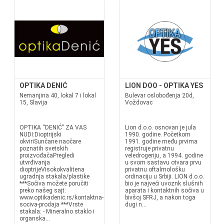
OPTIKA DENIĆ
LION DOO - OPTIKA YES
Nemanjina 40, lokal 7 i lokal
Bulevar oslobođenja 20d,
15, Slavija
Voždovac
OPTIKA “DENIĆ” ZA VAS
Lion d.o.o. osnovan je jula
NUDI:Dioptrijski
1990. godine. Početkom
okviriSunčane naočare
1991. godine među prvima
poznatih svetskih
registruje privatnu
proizvođačaPregledi
veledrogeriju, a 1994. godine
utvrđivanja
u svom sastavu otvara prvu
dioptrijeVisokokvalitena
privatnu oftalmološku
ugradnja stakala/plastike
ordinaciju u Srbiji. LION d.o.o.
***Sočiva možete poručiti
bio je najveći uvoznk slušnih
preko našeg sajt:
aparata i kontaktnih sočiva u
www.optikadenic.rs/kontaktna-
bivšoj SFRJ, a nakon toga
sociva-prodaja ***Vrste
dugi n...
stakala: - Mineralno staklo i
organska...