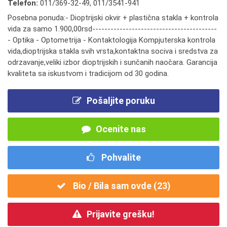
Telefon:
011/369-32-49
,
011/3541-941
Posebna ponuda:- Dioptrijski okvir + plastična stakla + kontrola
vida za samo 1.900,00rsd-----------------------------------------
- Optika - Optometrija - Kontaktologija Kompjuterska kontrola
vida,dioptrijska stakla svih vrsta,kontaktna sociva i sredstva za
odrzavanje,veliki izbor dioptrijskih i sunčanih naočara. Garancija
kvaliteta sa iskustvom i tradicijom od 30 godina.
Pošaljite poruku
Ocenite nas
Pohvalite
Bio / Bila sam ovde (
23
)
Prijavite grešku!