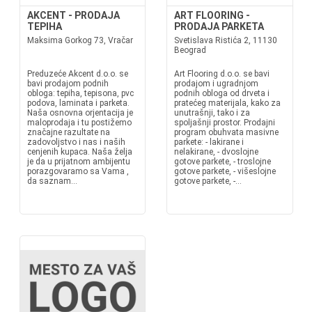
AKCENT - PRODAJA
ART FLOORING -
TEPIHA
PRODAJA PARKETA
Maksima Gorkog 73, Vračar
Svetislava Ristića 2, 11130
Beograd
Preduzeće Akcent d.o.o. se
Art Flooring d.o.o. se bavi
bavi prodajom podnih
prodajom i ugradnjom
obloga: tepiha, tepisona, pvc
podnih obloga od drveta i
podova, laminata i parketa.
pratećeg materijala, kako za
Naša osnovna orjentacija je
unutrašnji, tako i za
maloprodaja i tu postižemo
spoljašnji prostor. Prodajni
značajne razultate na
program obuhvata masivne
zadovoljstvo i nas i naših
parkete: - lakirane i
cenjenih kupaca. Naša želja
nelakirane, - dvoslojne
je da u prijatnom ambijentu
gotove parkete, - troslojne
porazgovaramo sa Vama ,
gotove parkete, - višeslojne
da saznam...
gotove parkete, -...