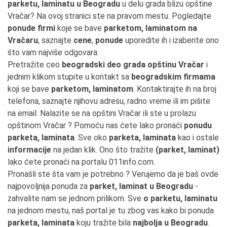
parketu, laminatu u Beogradu
u delu grada blizu opštine
Vračar? Na ovoj stranici ste na pravom mestu. Pogledajte
ponude firmi
koje se bave
parketom, laminatom na
Vračaru
, saznajte
cene
,
ponude
uporedite ih i izaberite ono
što vam najviše odgovara.
Pretražite ceo
beogradski deo grada opštinu Vračar
i
jednim klikom stupite u kontakt sa
beogradskim firmama
koji se bave
parketom, laminatom
. Kontaktirajte ih na broj
telefona, saznajte njihovu adresu, radno vreme ili im pišite
na email. Nalazite se na opštini Vračar ili ste u prolazu
opštinom Vračar ? Pomoću nas ćete lako pronaći
ponudu
parketa, laminata
. Sve oko
parketa, laminata
kao i ostale
informacije
na jedan klik. Ono što tražite
(parket, laminat)
lako ćete pronaći na portalu 011info.com.
Pronašli ste šta vam je potrebno ? Verujemo da je baš ovde
najpovoljnija ponuda za
parket, laminat u Beogradu
-
zahvalite nam se jednom prilikom. Sve
o parketu, laminatu
na jednom mestu, naš portal je tu zbog vas kako bi ponuda
parketa, laminata
koju tražite bila
najbolja u Beogradu
.