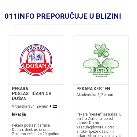
011INFO PREPORUČUJE U BLIZINI
PEKARA
PEKARA KESTEN
POSLASTIČARNICA
Akademska 2, Zemun
DUŠAN
Vrtlarska 35h, Zemun
+ 22
lokacija
Pekara "Kesten" se nalazi u
centru Zemuna, pored
zgrade Doma
Pekara poslastičarnica
vazduhoplovsta. Pored
Dušan, direktno iz srca
široke lepeze klasičnih
Zemuna već duže 20 godina
pekarskih proizvoda, bavi se