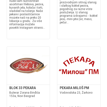
nude vam raznovrstan
proizvodnjom sitnog slanog
asortiman hlebova, peciva,
i slatkog koktel peciva,
kuvanih jela, kolača i torti,
pogodnog za razne vrste
sladoled na točenje. Naše
posluženja. Iz slanog
pekare i poslastičarnice
programa izdvajamo: - koktel
mozete naći na preko 20
pice,- mini pite (sir, meso,
lokacija u gradu. Za više
pečur...
informacija možete
posetiti Instagram stranic...
BLOK 33 PEKARA
PEKARA MILOŠ PM
Bulevar Zorana Đinđića
Vodovodska 23, Žarkovo
153a, Novi Beograd