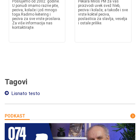
Poslujemo od 2002. godine.
Pekara Miloš PM za vas
U ponudi imamo razne pite,
proizvodi uvek svež hleb,
peciva, kolače i još mnogo
peciva i kolače, a takođe i sve
toga.Radimo ketering i
vrste koktel peciva,
peciva za sve vrste proslava.
poslastica za slavlja, veselja
Za više informacija nas
i ostale prilike.
kontaktirajte.
Tagovi
Lisnato testo
PODKAST