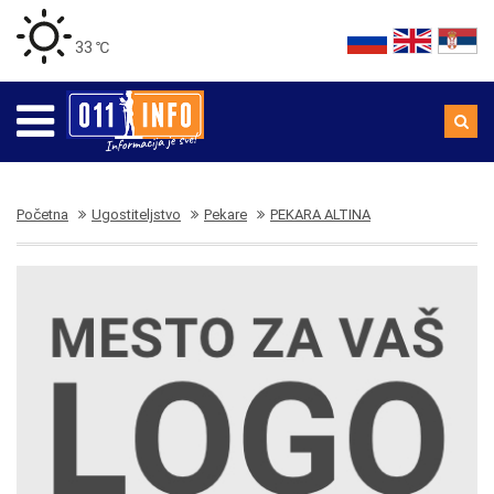
33 ℃
Početna
Ugostiteljstvo
Pekare
PEKARA ALTINA