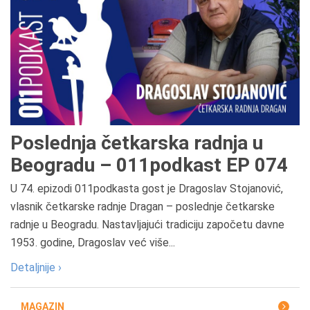
Poslednja četkarska radnja u
Beogradu – 011podkast EP 074
U 74. epizodi 011podkasta gost je Dragoslav Stojanović,
vlasnik četkarske radnje Dragan – poslednje četkarske
radnje u Beogradu. Nastavljajući tradiciju započetu davne
1953. godine, Dragoslav već više...
Detaljnije ›
MAGAZIN