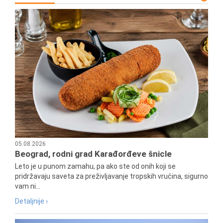
05.08.2026
Beograd, rodni grad Karađorđeve šnicle
Leto je u punom zamahu, pa ako ste od onih koji se
pridržavaju saveta za preživljavanje tropskih vrućina, sigurno
vam ni...
Detaljnije ›