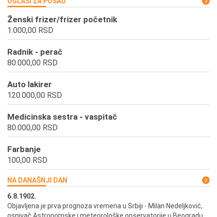
OGLASI ZA POSAO
Ženski frizer/frizer početnik
1.000,00 RSD
Radnik - perač
80.000,00 RSD
Auto lakirer
120.000,00 RSD
Medicinska sestra - vaspitač
80.000,00 RSD
Farbanje
100,00 RSD
NA DANAŠNJI DAN
6.8.1902.
6.
ik
Objavljena je prva prognoza vremena u Srbiji - Milan Nedeljković,
Od
osnivač Astronomske i meteorološke opservatorije u Beogradu
Be