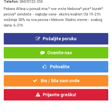
Telefon:
060/0122-355
Pekara Altina u ponudi ima:* sve vrste hlebova* pice* burek*
peciva* sendviče - najbolje cene- ekstra kvalitet Od 19-21h
sniženje 50% na sva peciva i hlebove. Radno vreme:- svakog
dana: 6-21h
Pošaljite poruku
Ocenite nas
Pohvalite
Bio / Bila sam ovde
Prijavite grešku!