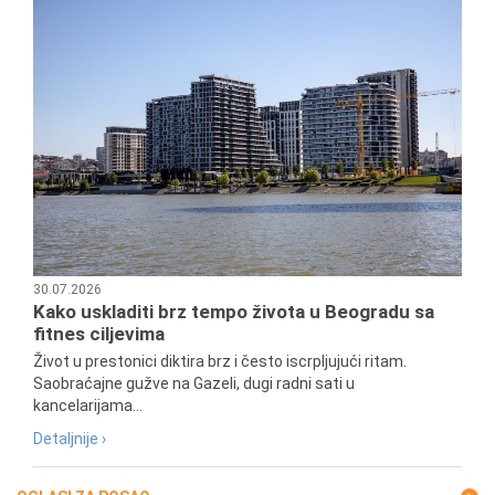
30.07.2026
Kako uskladiti brz tempo života u Beogradu sa
fitnes ciljevima
Život u prestonici diktira brz i često iscrpljujući ritam.
Saobraćajne gužve na Gazeli, dugi radni sati u
kancelarijama...
Detaljnije ›