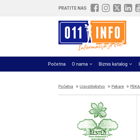
PRATITE NAS
Početna
O nama
Biznis katalog
Početna
Ugostiteljstvo
Pekare
PEKA