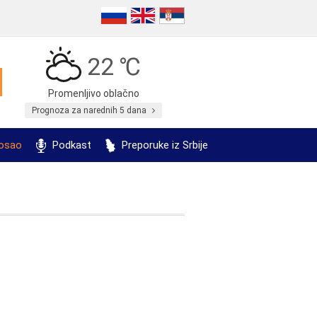
22 ℃
Promenljivo oblačno
Prognoza za narednih 5 dana
posao
Podkast
Preporuke iz Srbije