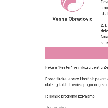
Dav
smo 
htel
Vesna Obradović
2. D
del
Nisa
je na
3. 
Dobr
Pekara "Kesten" se nalazi u centru 
4. K
oso
Pored široke lepeze klasičnih pekarsk
Upor
slatkog koktel peciva, pogodnog za r
5. K
Iz slanog programa izdvajamo:
Vam
Supr
- koktel pice,