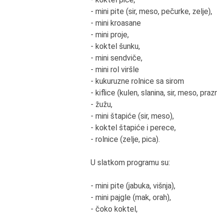
- mini pite (sir, meso, pečurke, zelje),
6. K
- mini kroasane
Strp
- mini proje,
- koktel šunku,
7. D
- mini sendviče,
moti
- mini rol viršle
Poro
- kukuruzne rolnice sa sirom
- kiflice (kulen, slanina, sir, meso, praz
8. 
- žužu,
Vrem
- mini štapiće (sir, meso),
- koktel štapiće i perece,
9. Š
- rolnice (zelje, pica).
mot
Želj
U slatkom programu su:
10.
- mini pite (jabuka, višnja),
neg
- mini pajgle (mak, orah),
Shva
- čoko koktel,