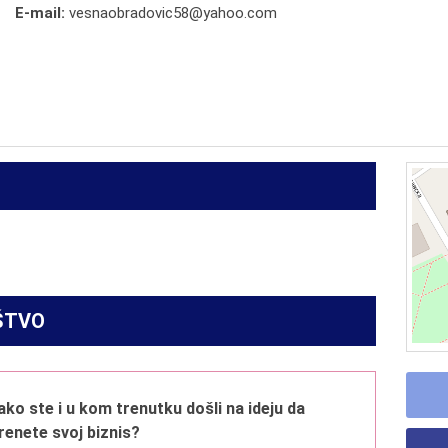
E-mail:
vesnaobradovic58@yahoo.com
ŠTVO
ako ste i u kom trenutku došli na ideju da
renete svoj biznis?