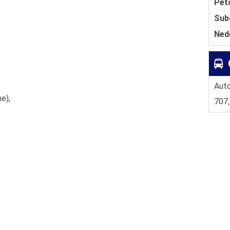
Pet
Sub
oja rečenica je Vaša vodilja?
ljenje, rad i istrajnost.
Ned
a li imate uzore koji su Vas motivisali ili
višu za dalji rad?
dica.
Auto
ne),
707,
Čega ste morali da se odreknete?
ena, privatnog zivota.
ta je to što Vas je vuklo napred i kako ste se
ivisali i kada dođu loša vremena?
a za opstankom.
 Zbog čega je bolje da žena bude preduzetnica
o da bude zaposlena u nekoj firmi?
tila sam da želim da budem nezavisna i da se