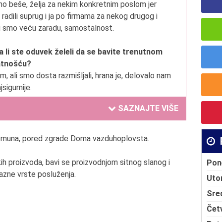
no beše,
ž
elja za nekim konkretnim poslom jer
radili suprug i ja po firmama za nekog drugog i
i smo veću zaradu, samostalnost.
a li ste oduvek želeli da se bavite trenutnom
atnošću?
m, ali smo dosta razmišljali, hrana je, delovalo nam
jsigurnije.
SAZNAJTE VIŠE
Čime se ponosite u Vašem poslovanju?
im kvalitetom, zadovoljnim kupcima.
Zemuna, pored zgrade Doma vazduhoplovsta.
oja je tajna Vašeg uspeha?(navedite tri
bine, ponašanja ,verovanja ili sposobnosti)
ih proizvoda, bavi se proizvodnjom sitnog slanog i
Pon
nost. Ne gledanje na sat.
azne vrste posluženja.
Uto
Sre
oliko je Vaša okolina imala razumevanja i ko
 je najveća podrška?
Čet
ug, zajedno radimo, a sada i ćerke.