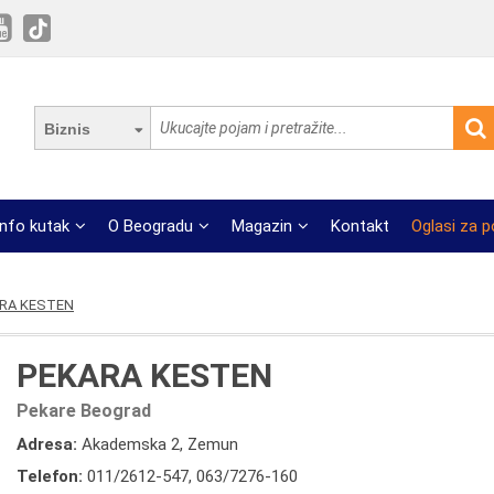
Biznis
Info kutak
O Beogradu
Magazin
Kontakt
Oglasi za 
RA KESTEN
PEKARA KESTEN
Pekare Beograd
Adresa:
Akademska 2, Zemun
Telefon:
011/2612-547
,
063/7276-160