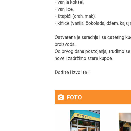
bori
- vanila koktel,
spos
- vanilice,
- štapići (orah, mak),
11. 
- kiflice (vanila, čokolada, džem, kajs
mla
Ako 
Ostvarena je saradnja i sa catering 
OBUC
proizvoda.
Od prvog dana postojanja, trudimo se
12. 
nove i zadržimo stare kupce.
pred
Vrlo
Dođite i izvolite !
13.
Samo
FOTO