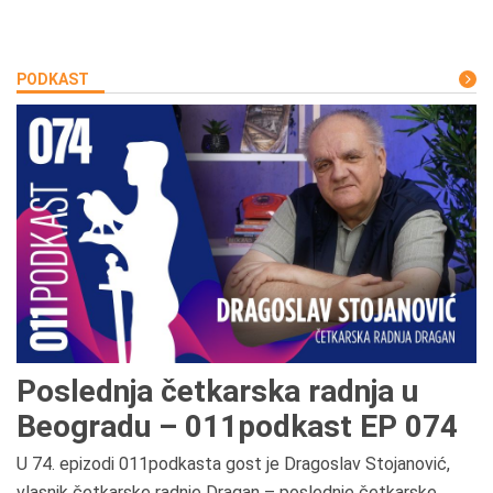
PODKAST
Poslednja četkarska radnja u
Beogradu – 011podkast EP 074
U 74. epizodi 011podkasta gost je Dragoslav Stojanović,
vlasnik četkarske radnje Dragan – poslednje četkarske