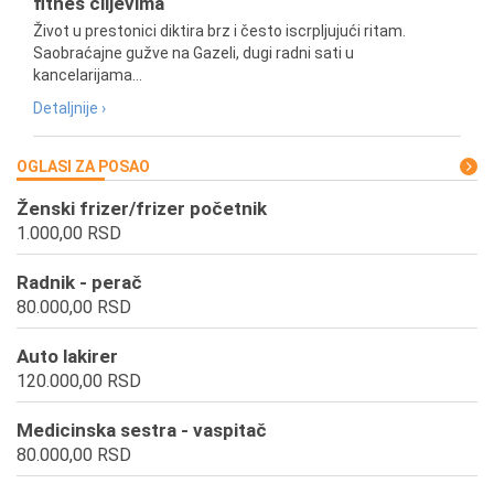
fitnes ciljevima
Život u prestonici diktira brz i često iscrpljujući ritam.
Saobraćajne gužve na Gazeli, dugi radni sati u
kancelarijama...
Detaljnije ›
OGLASI ZA POSAO
Ženski frizer/frizer početnik
1.000,00 RSD
Radnik - perač
80.000,00 RSD
Auto lakirer
120.000,00 RSD
Medicinska sestra - vaspitač
80.000,00 RSD