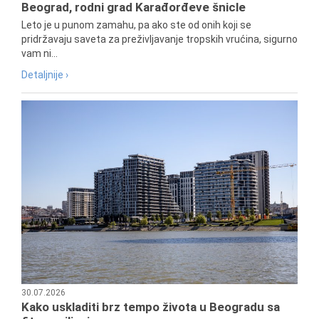
Beograd, rodni grad Karađorđeve šnicle
Leto je u punom zamahu, pa ako ste od onih koji se
pridržavaju saveta za preživljavanje tropskih vrućina, sigurno
vam ni...
Detaljnije ›
30.07.2026
Kako uskladiti brz tempo života u Beogradu sa