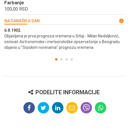
Farbanje
100,00 RSD
NA DANAŠNJI DAN
6.8.1902.
6.
ik
Objavljena je prva prognoza vremena u Srbiji - Milan Nedeljković,
Od
osnivač Astronomske i meteorološke opservatorije u Beogradu
Be
objavio u "Srpskim novinama" prognozu vremena.
PODELITE INFORMACIJE