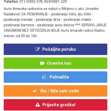
Telefon:
011/3435-578
,
064/0081-229
Auto limarska radionica se nalazi u Mirijevu u ulici Jovanke
Radaković 54. PESKIRANJE - peskiranje felni, alu-felni -
peskiranje metala - peskiranje drva - peskiranje stakla -
peskiranje kamena - peskiranje auto delova *** ISPRAVLJANJE
VAKUMOM BEZ OŠTEĆENJA BOJE Auto limarski radovi Radno
vreme: od 09 do 16h
Pošaljite poruku
Ocenite nas
Pohvalite
Bio / Bila sam ovde
Prijavite grešku!