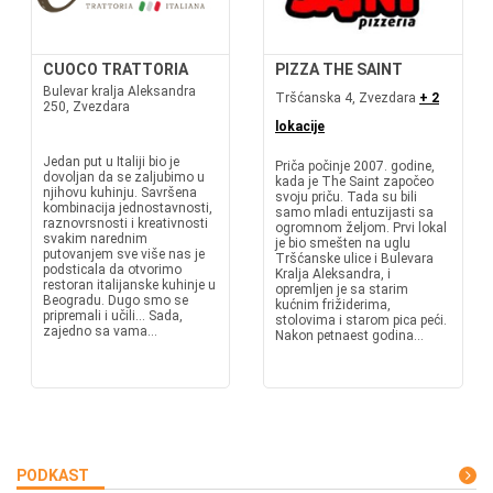
CUOCO TRATTORIA
PIZZA THE SAINT
Bulevar kralja Aleksandra
Tršćanska 4, Zvezdara
+ 2
250, Zvezdara
lokacije
Jedan put u Italiji bio je
Priča počinje 2007. godine,
dovoljan da se zaljubimo u
kada je The Saint započeo
njihovu kuhinju. Savršena
svoju priču. Tada su bili
kombinacija jednostavnosti,
samo mladi entuzijasti sa
raznovrsnosti i kreativnosti
ogromnom željom. Prvi lokal
svakim narednim
je bio smešten na uglu
putovanjem sve više nas je
Tršćanske ulice i Bulevara
podsticala da otvorimo
Kralja Aleksandra, i
restoran italijanske kuhinje u
opremljen je sa starim
Beogradu. Dugo smo se
kućnim frižiderima,
pripremali i učili... Sada,
stolovima i starom pica peći.
zajedno sa vama...
Nakon petnaest godina...
PODKAST