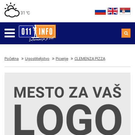
31 ℃
Početna
Ugostiteljstvo
Picerije
CLEMENZA PIZZA