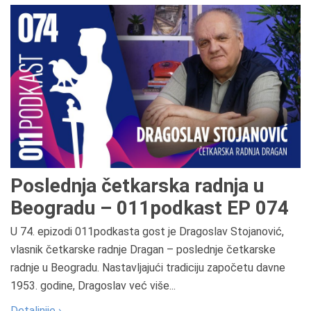
Poslednja četkarska radnja u
Beogradu – 011podkast EP 074
U 74. epizodi 011podkasta gost je Dragoslav Stojanović,
vlasnik četkarske radnje Dragan – poslednje četkarske
radnje u Beogradu. Nastavljajući tradiciju započetu davne
1953. godine, Dragoslav već više...
Detaljnije ›