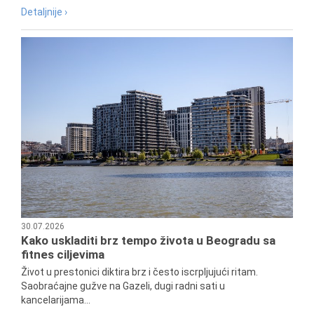
Detaljnije ›
30.07.2026
Kako uskladiti brz tempo života u Beogradu sa
fitnes ciljevima
Život u prestonici diktira brz i često iscrpljujući ritam.
Saobraćajne gužve na Gazeli, dugi radni sati u
kancelarijama...