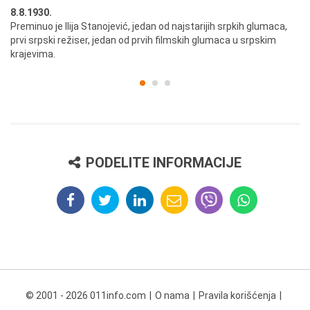
8.8.1930.
8.
Preminuo je Ilija Stanojević, jedan od najstarijih srpkih glumaca,
U 
prvi srpski režiser, jedan od prvih filmskih glumaca u srpskim
krajevima.
PODELITE INFORMACIJE
© 2001 - 2026 011info.com
O nama
Pravila korišćenja