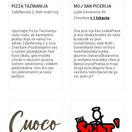
PIZZA TAZMANIJA
MOJ SAN PICERIJA
Zabrđanska 2, Mali mokri lug
Ljube Davidovića 49,
Zvezdara
+ 1 lokacija
Upoznajte Pizza Tazmaniju -
Ova pica nije kao svakaPrave
našu malu, ali šarmantnu
je dva ortakaSvratite do naše
piceriju koja se nalazi na
kućeUvek su pice
adresi Zabrđanska 2 u srcu
vrućeDostavu rade Wolt i
Zvezdare. Pozdravljamo vas
DonesiNaše testo se brzo
u našem prijateljskom fast
mesiPalačinka nutela,
food lokalu, gde možete
plazma i bananaŠkolarcima
uživati u ukusnim picama,
je omiljena hranaMoj izbor je
sočnim sendvičima i slatkim
lepinja vrućaPicerija je moja
palačinkama. Ono što nas
druga kuća Majstor Aca u
čini jedinstvenim je naša
vazduhu testo bacaVole ga
pažljivo...
svi, pravi je f...