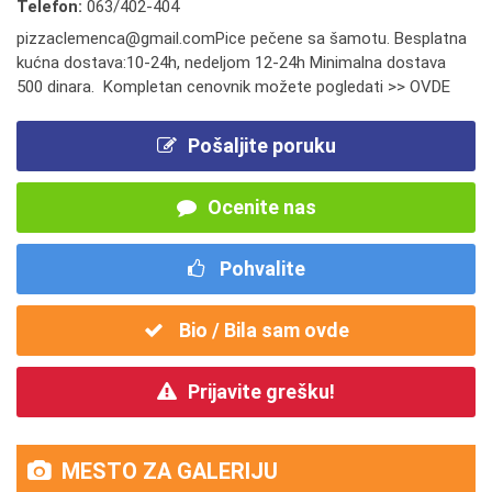
Telefon:
063/402-404
pizzaclemenca@gmail.comPice pečene sa šamotu. Besplatna
kućna dostava:10-24h, nedeljom 12-24h Minimalna dostava
500 dinara. Kompletan cenovnik možete pogledati >> OVDE
Pošaljite poruku
Ocenite nas
Pohvalite
Bio / Bila sam ovde
Prijavite grešku!
MESTO ZA GALERIJU