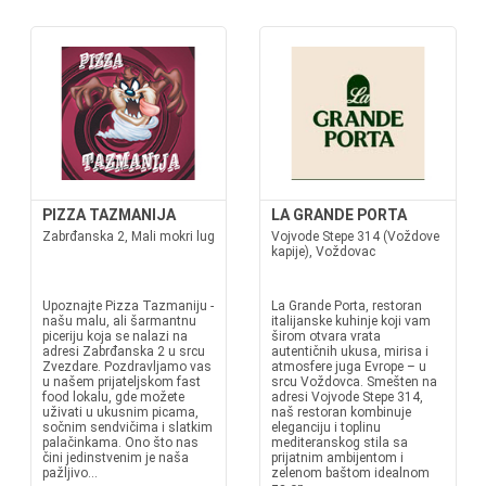
PIZZA TAZMANIJA
LA GRANDE PORTA
Zabrđanska 2, Mali mokri lug
Vojvode Stepe 314 (Voždove
kapije), Voždovac
Upoznajte Pizza Tazmaniju -
La Grande Porta, restoran
našu malu, ali šarmantnu
italijanske kuhinje koji vam
piceriju koja se nalazi na
širom otvara vrata
adresi Zabrđanska 2 u srcu
autentičnih ukusa, mirisa i
Zvezdare. Pozdravljamo vas
atmosfere juga Evrope – u
u našem prijateljskom fast
srcu Voždovca. Smešten na
food lokalu, gde možete
adresi Vojvode Stepe 314,
uživati u ukusnim picama,
naš restoran kombinuje
sočnim sendvičima i slatkim
eleganciju i toplinu
palačinkama. Ono što nas
mediteranskog stila sa
čini jedinstvenim je naša
prijatnim ambijentom i
pažljivo...
zelenom baštom idealnom