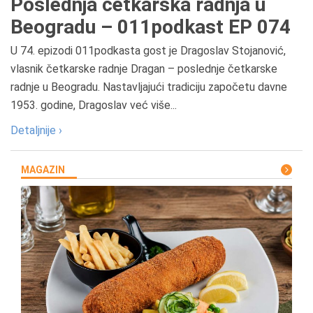
Poslednja četkarska radnja u
Beogradu – 011podkast EP 074
U 74. epizodi 011podkasta gost je Dragoslav Stojanović,
vlasnik četkarske radnje Dragan – poslednje četkarske
radnje u Beogradu. Nastavljajući tradiciju započetu davne
1953. godine, Dragoslav već više...
Detaljnije ›
MAGAZIN