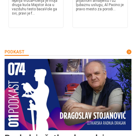
lepinja vrućaPicerija je moja
prijatnom ambijentu i uz
druga kuća Majstor Aca u
ljubaznu uslugu, Al Pacino je
vazduhu testo bacaVole ga
pravo mesto za porodi...
svi, pravi je f...
PODKAST