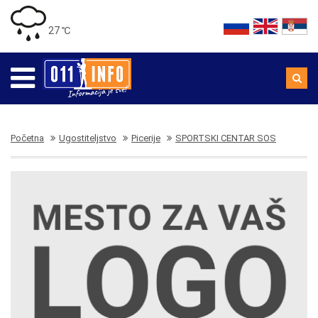
27 ℃
Početna
Ugostiteljstvo
Picerije
SPORTSKI CENTAR SOS