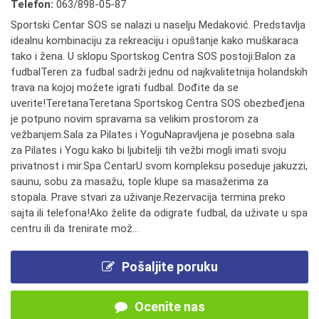
Telefon:
063/898-05-87
Sportski Centar SOS se nalazi u naselju Medaković. Predstavlja
idealnu kombinaciju za rekreaciju i opuštanje kako muškaraca
tako i žena. U sklopu Sportskog Centra SOS postoji:Balon za
fudbalTeren za fudbal sadrži jednu od najkvalitetnija holandskih
trava na kojoj možete igrati fudbal. Dođite da se
uverite!TeretanaTeretana Sportskog Centra SOS obezbeđjena
je potpuno novim spravama sa velikim prostorom za
vežbanjem.Sala za Pilates i YoguNapravljena je posebna sala
za Pilates i Yogu kako bi ljubitelji tih vežbi mogli imati svoju
privatnost i mir.Spa CentarU svom kompleksu poseduje jakuzzi,
saunu, sobu za masažu, tople klupe sa masažerima za
stopala. Prave stvari za uživanje.Rezervacija termina preko
sajta ili telefona!Ako želite da odigrate fudbal, da uživate u spa
centru ili da trenirate mož...
Pošaljite poruku
Ocenite nas