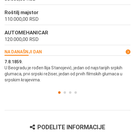
Roštilj majstor
110.000,00 RSD
AUTOMEHANICAR
120.000,00 RSD
NA DANAŠNJI DAN
7.8.1859.
7.
U Beogradu je rođen Ilija Stanojević, jedan od najstarijih srpkih
U 
glumaca, prvi srpski režiser, jedan od prvih filmskih glumaca u
re
srpskim krajevima.
PODELITE INFORMACIJE