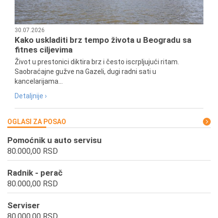
30.07.2026
Kako uskladiti brz tempo života u Beogradu sa
fitnes ciljevima
Život u prestonici diktira brz i često iscrpljujući ritam.
Saobraćajne gužve na Gazeli, dugi radni sati u
kancelarijama...
Detaljnije ›
OGLASI ZA POSAO
Pomoćnik u auto servisu
80.000,00 RSD
Radnik - perač
80.000,00 RSD
Serviser
80.000,00 RSD