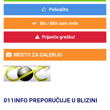
Pohvalite
Bio / Bila sam ovde
Prijavite grešku!
MESTO ZA GALERIJU
011INFO PREPORUČUJE U BLIZINI