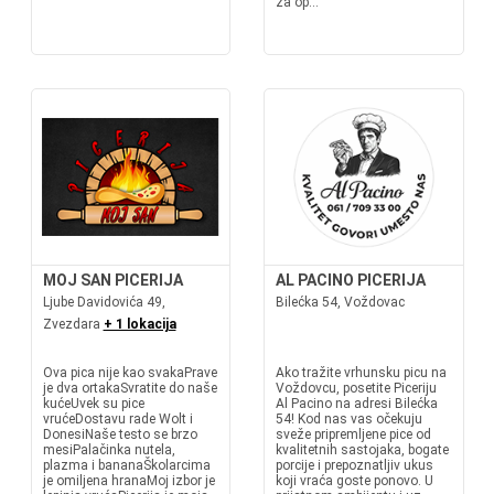
za op...
MOJ SAN PICERIJA
AL PACINO PICERIJA
Ljube Davidovića 49,
Bilećka 54, Voždovac
Zvezdara
+ 1 lokacija
Ova pica nije kao svakaPrave
Ako tražite vrhunsku picu na
je dva ortakaSvratite do naše
Voždovcu, posetite Piceriju
kućeUvek su pice
Al Pacino na adresi Bilećka
vrućeDostavu rade Wolt i
54! Kod nas vas očekuju
DonesiNaše testo se brzo
sveže pripremljene pice od
mesiPalačinka nutela,
kvalitetnih sastojaka, bogate
plazma i bananaŠkolarcima
porcije i prepoznatljiv ukus
je omiljena hranaMoj izbor je
koji vraća goste ponovo. U