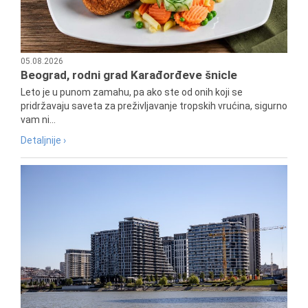
05.08.2026
Beograd, rodni grad Karađorđeve šnicle
Leto je u punom zamahu, pa ako ste od onih koji se
pridržavaju saveta za preživljavanje tropskih vrućina, sigurno
vam ni...
Detaljnije ›