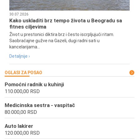
30.07.2026
Kako uskladiti brz tempo života u Beogradu sa
fitnes ciljevima
Život u prestonici diktira brz i često iscrpljujući ritam.
Saobraćajne gužve na Gazeli, dugi radni sati u
kancelarijama...
Detaljnije ›
OGLASI ZA POSAO
Pomoćni radnik u kuhinji
110.000,00 RSD
Medicinska sestra - vaspitač
80.000,00 RSD
Auto lakirer
120.000,00 RSD