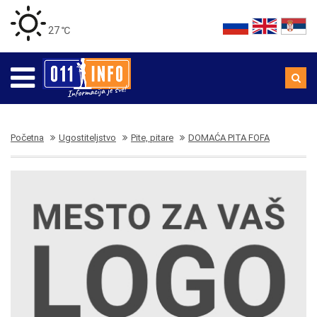
27 ℃
Početna
Ugostiteljstvo
Pite, pitare
DOMAĆA PITA FOFA