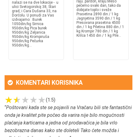
raju..pardon, kraju.Meso
nalazi se na dve lokacije - u
pečemo svaki dan, tako da
ulici Svetogorskoj 38, Stari
dobijate toplo i sveže.
grad, i Cara Dušana 33, na
Prasetina 2890 din / 1 kg
Dorćolu. U ponudi za Vas
Jagnjetina 3590 din / 1 kg
izdvajamo : Burek
Presovana prasetina 4500
1050din/kg Sirnica
din / 1 kg Piletina 880 din / 1
950din/kg Pica burek
kg Krompir 780 din / 1 kg
950din/kg Zeljanica
Krilca 1450 din / 1 kg Pile...
950din/kg Krompiruša
950din/kg Pečurka
950din/kg...
KOMENTARI KORISNIKA
(1.5)
“
Poštovani kada ste se pojavili na Vračaru bili ste fantastični
onda je kvalitet pite počeo da varira nije bilo mogućnosti
plaćanja karticama a jedna od prodavačica je bila vrlo
bezobrazna danas kako ste doleteli Tako ćete možda i