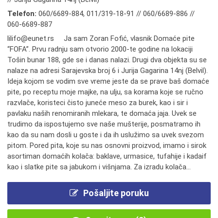
Telefon:
060/6689-884
,
011/319-18-91 // 060/6689-886 //
060-6689-887
lilifo@eunet.rs Ja sam Zoran Fofić, vlasnik Domaće pite
“FOFA”. Prvu radnju sam otvorio 2000-te godine na lokaciji
Tošin bunar 188, gde se i danas nalazi. Drugi dva objekta su se
nalaze na adresi Sarajevska broj 6 i Jurija Gagarina 14nj (Belvil).
Ideja kojom se vodim sve vreme jeste da se prave baš domaće
pite, po receptu moje majke, na ulju, sa korama koje se ručno
razvlače, koristeci čisto juneće meso za burek, kao i sir i
pavlaku naših renomiranih mlekara, te domaća jaja. Uvek se
trudimo da ispostujemo sve naše mušterije, posmatramo ih
kao da su nam dosli u goste i da ih uslužimo sa uvek svezom
pitom. Pored pita, koje su nas osnovni proizvod, imamo i sirok
asortiman domaćih kolača: baklave, urmasice, tufahije i kadaif
kao i slatke pite sa jabukom i višnjama. Za izradu kolača...
Pošaljite poruku