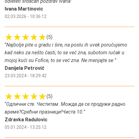
odleteti srdačan pozdrav Ivana
”
Ivana Martinovic
02.03.2026 - 10:36:12
(5)
“
Najbolje pite u gradu i šire, na poslu ih uvek poručujemo
kad neko za nešto časti, to se već zna, subotom ručak u
mojoj kući su Fofice, to se već zna. Ne menjajte se
”
Danijela Petrović
23.03.2024 - 18:29:42
(5)
“
Одлични сте. Честитам. Можда да се продужи радно
време?Срећни празници!Чиста 10.
”
Zdravka Radulovic
05.01.2024 - 13:25:12