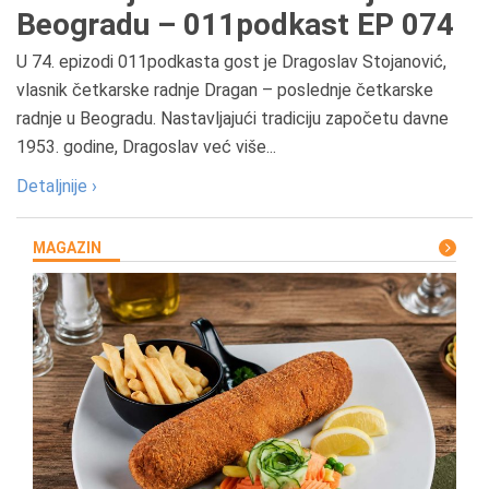
Beogradu – 011podkast EP 074
U 74. epizodi 011podkasta gost je Dragoslav Stojanović,
vlasnik četkarske radnje Dragan – poslednje četkarske
radnje u Beogradu. Nastavljajući tradiciju započetu davne
1953. godine, Dragoslav već više...
Detaljnije ›
MAGAZIN