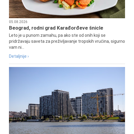
05.08.2026
Beograd, rodni grad Karađorđeve šnicle
Leto je u punom zamahu, pa ako ste od onih koji se
pridržavaju saveta za preživljavanje tropskih vrućina, sigurno
vam ni...
Detaljnije ›