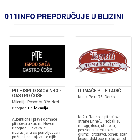
011INFO PREPORUČUJE U BLIZINI
PITE ISPOD SAČA NBG -
DOMAĆE PITE TADIĆ
GASTRO ĆOŠE
Kralja Petra 75, Dorćol
Milentija Popovića 32v, Novi
Beograd
+ 1 lokacija
Kažu, "Najbolje pite s'ove
Autentične i prave domaće
strane Drine"... Probali su
pite čekaju vas na Novom
mnogi, deca, studenti,
Beogradu - svaka je
penzioneri, neki rokeri,
napravljena sa puno ljubavi i
glumci, prodavci, poneki stari
pažnje i od najkvalitetnijih
beogradski boem, obucar od