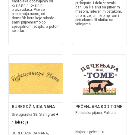
sastojaka dobavljenih od
prekoputa. I dolaze svaki
kvalitetnih lokalnih
dan. Da li slanu sa junećim
proizvođača. Pite se
mesom, mlevenim batakom,
pripremaju ručno, od
sirom, zeljem, krompirom i
domaćih kora koje takođe
pečurkama ili slatku sa
sami pripremamo po
višnjama...
specijalnom receptu, a potom
se peku...
BUREGDŽINICA NANA
PEČENJARA KOD TOME
Palilulska pijaca, Palilula
Svetogorska 38, Stari grad
+
1 lokacija
Najbolje pečenje u
BUREGDŽINICA NANA,