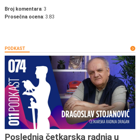
Broj komentara
: 3
Prosečna ocena
: 3.83
PODKAST
Poslednja četkarska radnja u