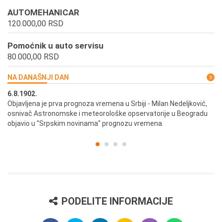
AUTOMEHANICAR
120.000,00 RSD
Pomoćnik u auto servisu
80.000,00 RSD
NA DANAŠNJI DAN
6.8.1902.
6.
ik
Objavljena je prva prognoza vremena u Srbiji - Milan Nedeljković,
Od
osnivač Astronomske i meteorološke opservatorije u Beogradu
Be
objavio u "Srpskim novinama" prognozu vremena.
PODELITE INFORMACIJE