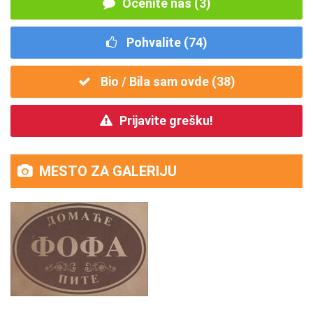
Ocenite nas (3)
Pohvalite (
74
)
Bio / Bila sam ovde (
38
)
Prijavite grešku!
MESTO ZA GALERIJU