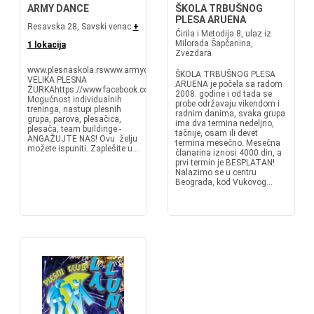
ARMY DANCE
ŠKOLA TRBUŠNOG
PLESA ARUENA
Resavska 28, Savski venac
+
Ćirila i Metodija 8, ulaz iz
Milorada Šapčanina,
1 lokacija
Zvezdara
www.plesnaskola.rswww.armydance.org.rs
ŠKOLA TRBUŠNOG PLESA
VELIKA PLESNA
ARUENA je počela sa radom
ŽURKAhttps://www.facebook.com/velikaplesnazurka/https://www.instag
2008. godine i od tada se
Mogućnost individualnih
probe održavaju vikendom i
treninga, nastupi plesnih
radnim danima, svaka grupa
grupa, parova, plesačica,
ima dva termina nedeljno,
plesača, team buildinge -
tačnije, osam ili devet
ANGAŽUJTE NAS! Ovu želju
termina mesečno. Mesečna
možete ispuniti. Zaplešite u...
članarina iznosi 4000 din, a
prvi termin je BESPLATAN!
Nalazimo se u centru
Beograda, kod Vukovog...