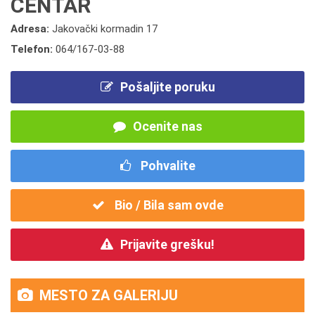
CENTAR
Adresa:
Jakovački kormadin 17
Telefon:
064/167-03-88
Pošaljite poruku
Ocenite nas
Pohvalite
Bio / Bila sam ovde
Prijavite grešku!
MESTO ZA GALERIJU