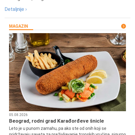
Detaljnije ›
MAGAZIN
05.08.2026
Beograd, rodni grad Karađorđeve šnicle
Leto je u punom zamahu, pa ako ste od onih koji se
pridržavaju saveta za preživljavanje tropskih vrućina, sigurno