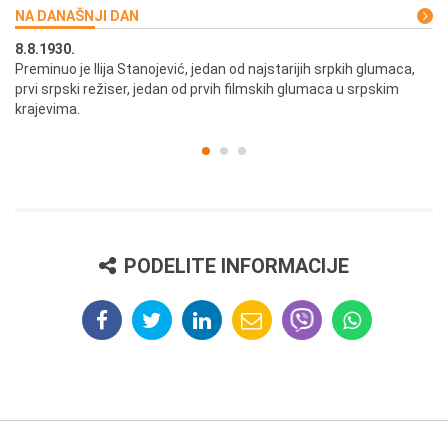
NA DANAŠNJI DAN
8.8.1930.
8.
Preminuo je Ilija Stanojević, jedan od najstarijih srpkih glumaca,
U 
prvi srpski režiser, jedan od prvih filmskih glumaca u srpskim
krajevima.
PODELITE INFORMACIJE