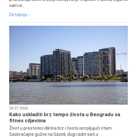
vam ni...
Detaljnije ›
30.07.2026
Kako uskladiti brz tempo života u Beogradu sa
fitnes ciljevima
Život u prestonici diktira brz i često iscrpljujući ritam.
Saobraćajne gužve na Gazeli, dugi radni sati u