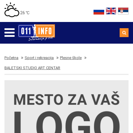
26 ℃
Početna
Sport i rekreacija
Plesne škole
BALETSKI STUDIO ART CENTAR