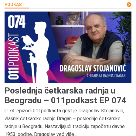
PODKAST
Poslednja četkarska radnja u
Beogradu – 011podkast EP 074
U 74. epizodi 011podkasta gost je Dragoslav Stojanović,
vlasnik četkarske radnje Dragan – poslednje četkarske
radnje u Beogradu. Nastavljajući tradiciju započetu davne
1953. godine, Dragoslav već više...