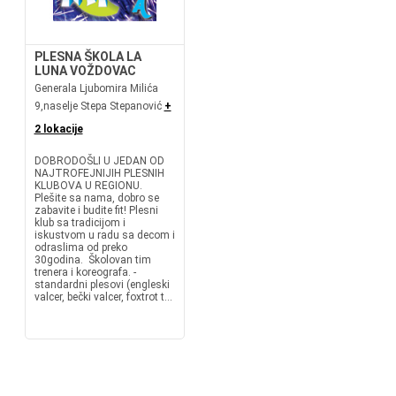
PLESNA ŠKOLA LA
LUNA VOŽDOVAC
Generala Ljubomira Milića
9,naselje Stepa Stepanović
+
2 lokacije
DOBRODOŠLI U JEDAN OD
NAJTROFEJNIJIH PLESNIH
KLUBOVA U REGIONU.
Plešite sa nama, dobro se
zabavite i budite fit! Plesni
klub sa tradicijom i
iskustvom u radu sa decom i
odraslima od preko
30godina. Školovan tim
trenera i koreografa. -
standardni plesovi (engleski
valcer, bečki valcer, foxtrot t...