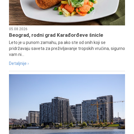
05.08.2026
Beograd, rodni grad Karađorđeve šnicle
Leto je u punom zamahu, pa ako ste od onih koji se
pridržavaju saveta za preživljavanje tropskih vrućina, sigurno
vam ni...
Detaljnije ›