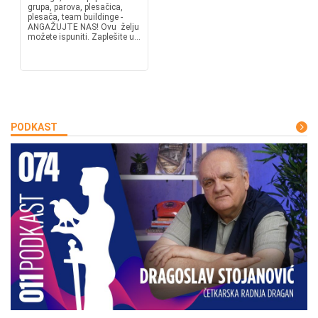
grupa, parova, plesačica,
plesača, team buildinge -
ANGAŽUJTE NAS! Ovu želju
možete ispuniti. Zaplešite u...
PODKAST