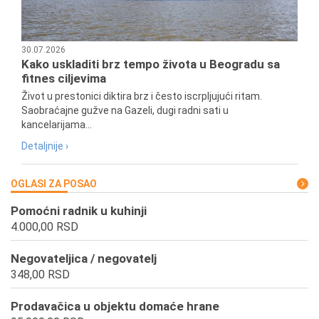
30.07.2026
Kako uskladiti brz tempo života u Beogradu sa
fitnes ciljevima
Život u prestonici diktira brz i često iscrpljujući ritam.
Saobraćajne gužve na Gazeli, dugi radni sati u
kancelarijama...
Detaljnije ›
OGLASI ZA POSAO
Pomoćni radnik u kuhinji
4.000,00 RSD
Negovateljica / negovatelj
348,00 RSD
Prodavačica u objektu domaće hrane