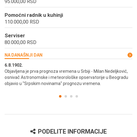
95.000,00 RSD
Pomoćni radnik u kuhinji
110.000,00 RSD
Serviser
80.000,00 RSD
NA DANAŠNJI DAN
6.8.1902.
6.
ik
Objavljena je prva prognoza vremena u Srbiji - Milan Nedeljković,
Od
osnivač Astronomske i meteorološke opservatorije u Beogradu
Be
objavio u "Srpskim novinama" prognozu vremena.
PODELITE INFORMACIJE