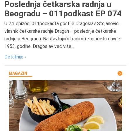
Poslednja četkarska radnja u
Beogradu – 011podkast EP 074
U 74. epizodi 011podkasta gost je Dragoslav Stojanović,
vlasnik četkarske radnje Dragan – poslednje četkarske
radnje u Beogradu. Nastavljajući tradiciju započetu davne
1953. godine, Dragoslav već više...
Detaljnije ›
MAGAZIN