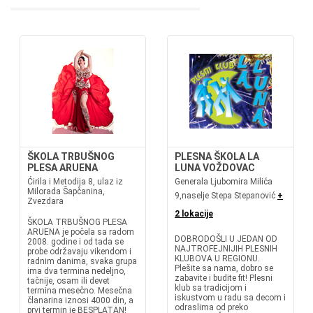
ŠKOLA TRBUŠNOG
PLESNA ŠKOLA LA
PLESA ARUENA
LUNA VOŽDOVAC
Ćirila i Metodija 8, ulaz iz
Generala Ljubomira Milića
Milorada Šapčanina,
9,naselje Stepa Stepanović
+
Zvezdara
2 lokacije
ŠKOLA TRBUŠNOG PLESA
ARUENA je počela sa radom
DOBRODOŠLI U JEDAN OD
2008. godine i od tada se
NAJTROFEJNIJIH PLESNIH
probe održavaju vikendom i
KLUBOVA U REGIONU.
radnim danima, svaka grupa
Plešite sa nama, dobro se
ima dva termina nedeljno,
zabavite i budite fit! Plesni
tačnije, osam ili devet
klub sa tradicijom i
termina mesečno. Mesečna
iskustvom u radu sa decom i
članarina iznosi 4000 din, a
odraslima od preko
prvi termin je BESPLATAN!