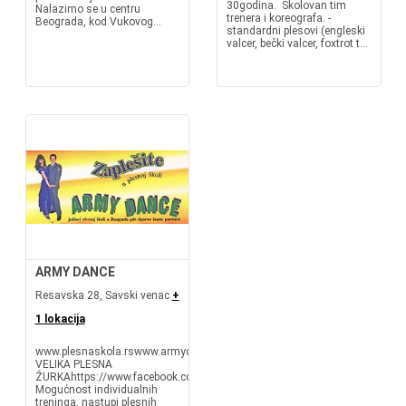
30godina. Školovan tim
Nalazimo se u centru
trenera i koreografa. -
Beograda, kod Vukovog...
standardni plesovi (engleski
valcer, bečki valcer, foxtrot t...
ARMY DANCE
Resavska 28, Savski venac
+
1 lokacija
www.plesnaskola.rswww.armydance.org.rs
VELIKA PLESNA
ŽURKAhttps://www.facebook.com/velikaplesnazurka/https://www.instag
Mogućnost individualnih
treninga, nastupi plesnih