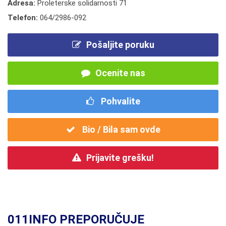
Adresa:
Proleterske solidarnosti 71
Telefon:
064/2986-092
Pošaljite poruku
Ocenite nas
Pohvalite
Bio / Bila sam ovde
Prijavite grešku!
011INFO PREPORUČUJE