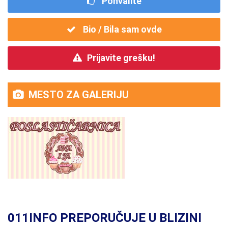
Pohvalite
Bio / Bila sam ovde
Prijavite grešku!
MESTO ZA GALERIJU
011INFO PREPORUČUJE U BLIZINI