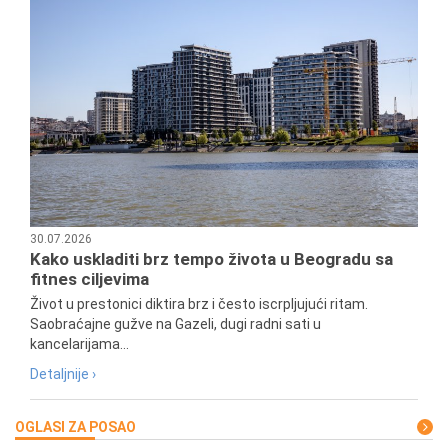
30.07.2026
Kako uskladiti brz tempo života u Beogradu sa
fitnes ciljevima
Život u prestonici diktira brz i često iscrpljujući ritam.
Saobraćajne gužve na Gazeli, dugi radni sati u
kancelarijama...
Detaljnije ›
OGLASI ZA POSAO