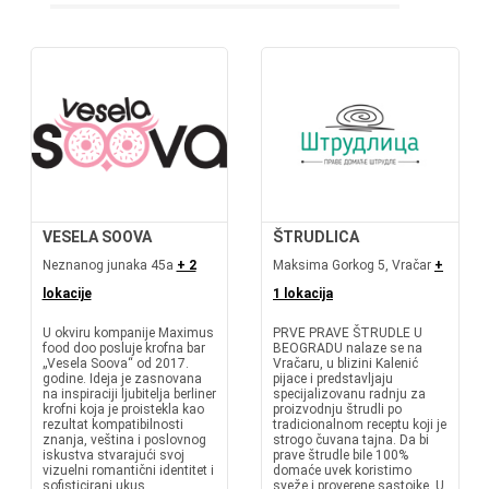
VESELA SOOVA
ŠTRUDLICA
Neznanog junaka 45a
+ 2
Maksima Gorkog 5, Vračar
+
lokacije
1 lokacija
U okviru kompanije Maximus
PRVE PRAVE ŠTRUDLE U
food doo posluje krofna bar
BEOGRADU nalaze se na
„Vesela Soova“ od 2017.
Vračaru, u blizini Kalenić
godine. Ideja je zasnovana
pijace i predstavljaju
na inspiraciji ljubitelja berliner
specijalizovanu radnju za
krofni koja je proistekla kao
proizvodnju štrudli po
rezultat kompatibilnosti
tradicionalnom receptu koji je
znanja, veština i poslovnog
strogo čuvana tajna. Da bi
iskustva stvarajući svoj
prave štrudle bile 100%
vizuelni romantični identitet i
domaće uvek koristimo
sofisticirani ukus...
sveže i proverene sastojke. U