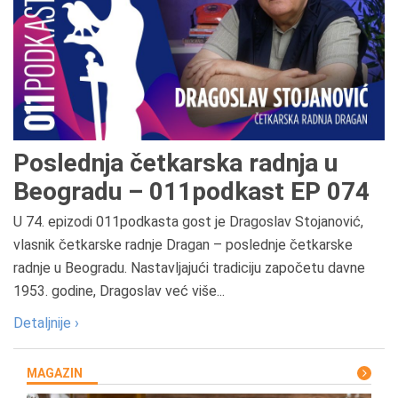
Poslednja četkarska radnja u
Beogradu – 011podkast EP 074
U 74. epizodi 011podkasta gost je Dragoslav Stojanović,
vlasnik četkarske radnje Dragan – poslednje četkarske
radnje u Beogradu. Nastavljajući tradiciju započetu davne
1953. godine, Dragoslav već više...
Detaljnije ›
MAGAZIN