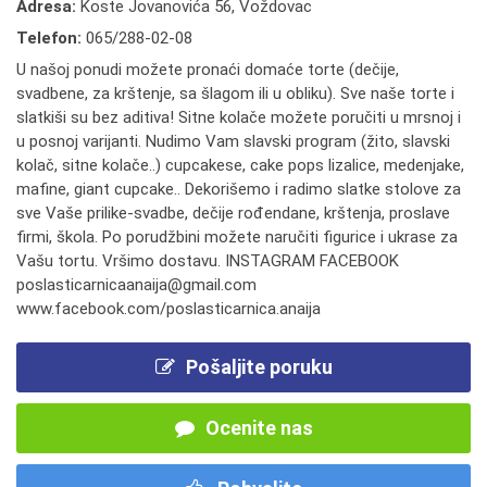
Adresa:
Koste Jovanovića 56, Voždovac
Telefon:
065/288-02-08
U našoj ponudi možete pronaći domaće torte (dečije,
svadbene, za krštenje, sa šlagom ili u obliku). Sve naše torte i
slatkiši su bez aditiva! Sitne kolače možete poručiti u mrsnoj i
u posnoj varijanti. Nudimo Vam slavski program (žito, slavski
kolač, sitne kolače..) cupcakese, cake pops lizalice, medenjake,
mafine, giant cupcake.. Dekorišemo i radimo slatke stolove za
sve Vaše prilike-svadbe, dečije rođendane, krštenja, proslave
firmi, škola. Po porudžbini možete naručiti figurice i ukrase za
Vašu tortu. Vršimo dostavu. INSTAGRAM FACEBOOK
poslasticarnicaanaija@gmail.com
www.facebook.com/poslasticarnica.anaija
Pošaljite poruku
Ocenite nas