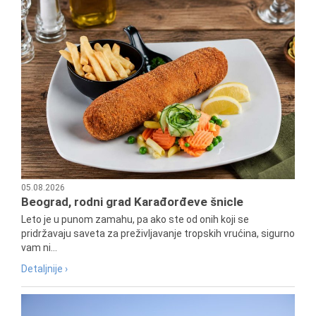
05.08.2026
Beograd, rodni grad Karađorđeve šnicle
Leto je u punom zamahu, pa ako ste od onih koji se
pridržavaju saveta za preživljavanje tropskih vrućina, sigurno
vam ni...
Detaljnije ›