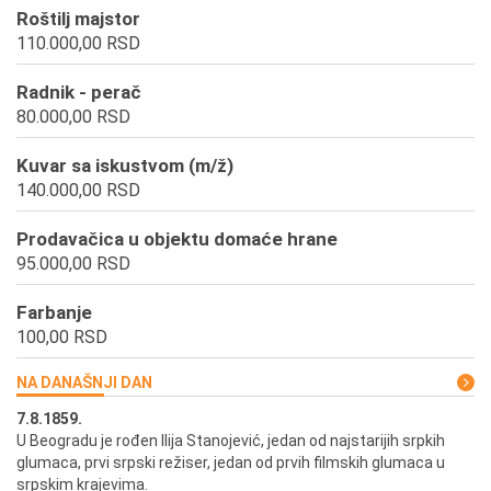
Roštilj majstor
110.000,00 RSD
Radnik - perač
80.000,00 RSD
Kuvar sa iskustvom (m/ž)
140.000,00 RSD
Prodavačica u objektu domaće hrane
95.000,00 RSD
Farbanje
100,00 RSD
NA DANAŠNJI DAN
7.8.1859.
7.
U Beogradu je rođen Ilija Stanojević, jedan od najstarijih srpkih
U 
glumaca, prvi srpski režiser, jedan od prvih filmskih glumaca u
re
srpskim krajevima.