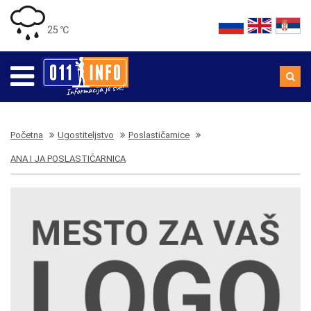
25 ℃
Početna
Ugostiteljstvo
Poslastičarnice
ANA I JA POSLASTIČARNICA