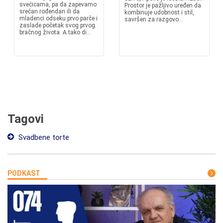
svećicama, pa da zapevamo
Prostor je pažljivo uređen da
srećan rođendan ili da
kombinuje udobnost i stil,
mladenci odseku prvo parče i
savršen za razgovo...
zaslade početak svog prvog
bračnog života. A tako di...
Tagovi
Svadbene torte
PODKAST