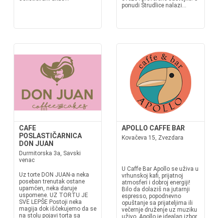
ponudi Štrudlice nalazi...
CAFE
APOLLO CAFFE BAR
POSLASTIČARNICA
Kovačeva 15, Zvezdara
DON JUAN
Durmitorska 3a, Savski
venac
U Caffe Bar Apollo se uživa u
Uz torte DON JUAN-a neka
vrhunskoj kafi, prijatnoj
poseban trenutak ostane
atmosferi i dobroj energiji!
upamćen, neka daruje
Bilo da dolaziš na jutarnji
uspomene. UZ TORTU JE
espresso, popodnevno
SVE LEPŠE Postoji neka
opuštanje sa prijateljima ili
magija dok iščekujemo da se
večernje druženje uz muziku
na stolu pojavi torta sa
uživo, Apollo je idealan izbor.