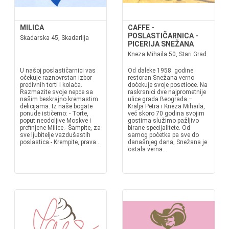
MILICA
CAFFE -
POSLASTIČARNICA -
Skadarska 45, Skadarlija
PICERIJA SNEŽANA
Kneza Mihaila 50, Stari Grad
U našoj poslastičarnici vas
Od daleke 1958. godine
očekuje raznovrstan izbor
restoran Snežana verno
predivnih torti i kolača.
dočekuje svoje posetioce. Na
Razmazite svoje nepce sa
raskrsnici dve najprometnije
našim beskrajno kremastim
ulice grada Beograda –
delicijama. Iz naše bogate
Kralja Petra i Kneza Mihaila,
ponude ističemo: - Torte,
već skoro 70 godina svojim
poput neodoljive Moskve i
gostima služimo pažljivo
prefinjene Milice.- Šampite, za
birane specijalitete. Od
sve ljubitelje vazdušastih
samog početka pa sve do
poslastica.- Krempite, prava...
današnjeg dana, Snežana je
ostala verna...