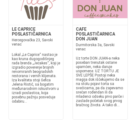
LE CAPRICE
CAFE
POSLASTIČARNICA
POSLASTIČARNICA
DON JUAN
Hercegovačka 23, Savski
venac
Durmitorska 3a, Savski
venac
Lokal „Le Caprice“ nastao je
Uz torte DON JUAN-a neka
kao kruna dugogodišnjeg
poseban trenutak ostane
rada brenda „Jecakes“, koji je
upamćen, neka daruje
izgradio poverenje brojnih
uspomene. UZ TORTU JE
renomiranih beogradskih
SVE LEPŠE Postoji neka
restorana i vernih klijenata.
magija dok iščekujemo da se
Iza kvaliteta stoji šefica
na stolu pojavi torta sa
Jelena Ristić, sa bogatim
svećicama, pa da zapevamo
međunarodnim iskustvom u
srećan rođendan ili da
izradi poslastica, koja
mladenci odseku prvo parče i
posebnu pažnju posvećuje
zaslade početak svog prvog
odabiru...
bračnog života. A tako di...