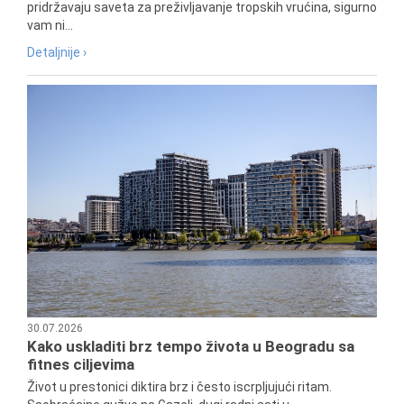
pridržavaju saveta za preživljavanje tropskih vrućina, sigurno
vam ni...
Detaljnije ›
30.07.2026
Kako uskladiti brz tempo života u Beogradu sa
fitnes ciljevima
Život u prestonici diktira brz i često iscrpljujući ritam.