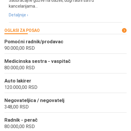
Saobraćajne gužve na Gazeli, dugi radni sati u
kancelarijama...
Detaljnije ›
OGLASI ZA POSAO
Pomoćni radnik/prodavac
90.000,00 RSD
Medicinska sestra - vaspitač
80.000,00 RSD
Auto lakirer
120.000,00 RSD
Negovateljica / negovatelj
348,00 RSD
Radnik - perač
80.000,00 RSD