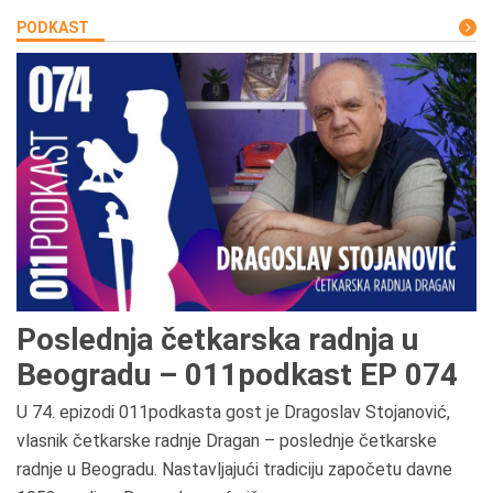
PODKAST
Poslednja četkarska radnja u
Beogradu – 011podkast EP 074
U 74. epizodi 011podkasta gost je Dragoslav Stojanović,
vlasnik četkarske radnje Dragan – poslednje četkarske
radnje u Beogradu. Nastavljajući tradiciju započetu davne