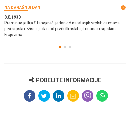
NA DANAŠNJI DAN
8.8.1930.
8.
Preminuo je Ilija Stanojević, jedan od najstarijih srpkih glumaca,
U 
prvi srpski režiser, jedan od prvih filmskih glumaca u srpskim
krajevima.
PODELITE INFORMACIJE