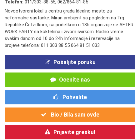
Telefon:
011/303-88-55
,
062/864-81-85
Novootvoreni lokal u centru grada.Idealno mesto za
neformalne sastanke. Miran ambijent sa pogledom na Trg
Republike.Četvrtkom, sa početkom u 18h organizuje se AFTER
WORK PARTY sa koktelima i živom svirkom. Radno vreme
svakim danom od 10 do 24h Informacije i rezervacije na
brojeve telefona: 011 303 88 55 064 81 51 033
Pošaljite poruku
Ocenite nas
Pohvalite
Bio / Bila sam ovde
Prijavite grešku!