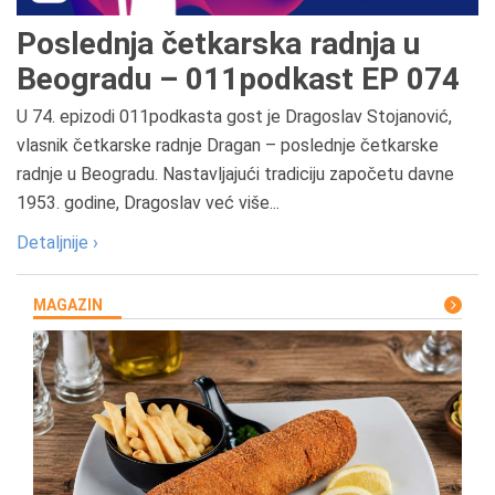
Poslednja četkarska radnja u
Beogradu – 011podkast EP 074
U 74. epizodi 011podkasta gost je Dragoslav Stojanović,
vlasnik četkarske radnje Dragan – poslednje četkarske
radnje u Beogradu. Nastavljajući tradiciju započetu davne
1953. godine, Dragoslav već više...
Detaljnije ›
MAGAZIN