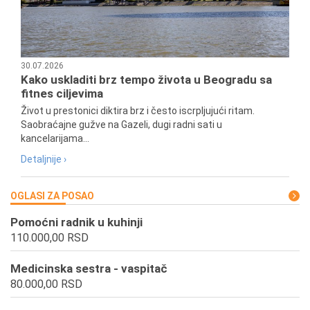
30.07.2026
Kako uskladiti brz tempo života u Beogradu sa
fitnes ciljevima
Život u prestonici diktira brz i često iscrpljujući ritam.
Saobraćajne gužve na Gazeli, dugi radni sati u
kancelarijama...
Detaljnije ›
OGLASI ZA POSAO
Pomoćni radnik u kuhinji
110.000,00 RSD
Medicinska sestra - vaspitač
80.000,00 RSD