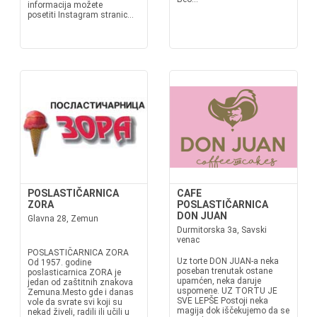
informacija možete
posetiti Instagram stranic...
POSLASTIČARNICA
CAFE
ZORA
POSLASTIČARNICA
DON JUAN
Glavna 28, Zemun
Durmitorska 3a, Savski
venac
POSLASTIČARNICA ZORA
Uz torte DON JUAN-a neka
Od 1957. godine
poseban trenutak ostane
poslasticarnica ZORA je
upamćen, neka daruje
jedan od zaštitnih znakova
uspomene. UZ TORTU JE
Zemuna.Mesto gde i danas
SVE LEPŠE Postoji neka
vole da svrate svi koji su
magija dok iščekujemo da se
nekad živeli, radili ili učili u