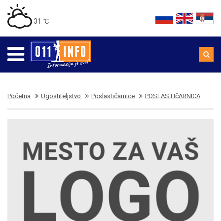
31 ℃
Početna
Ugostiteljstvo
Poslastičarnice
POSLASTIčARNICA