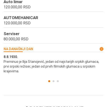
Auto limar
120.000,00 RSD
AUTOMEHANICAR
120.000,00 RSD
Serviser
80.000,00 RSD
NA DANAŠNJI DAN
8.8.1930.
8.
Preminuo je Ilija Stanojević, jedan od najstarijih srpkih glumaca,
U 
prvi srpski režiser, jedan od prvih filmskih glumaca u srpskim
krajevima.