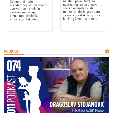
na stolu pojavi torta sa
Zemunu. U našoj
svećicama, pa da zapevamo
standardnoj ponudi imamo
srećan rođendan ili da
sve vrste torti i kolača
mladenci odseku prvo parče i
zapakovanih u lepo
zaslade početak svog prvog
dizajniranu ekološku
bračnog života. A tako di...
ambalažu. Takođe z...
PODKAST