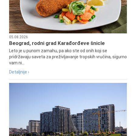
05.08.2026
Beograd, rodni grad Karađorđeve šnicle
Leto je u punom zamahu, pa ako ste od onih koji se
pridržavaju saveta za preživljavanje tropskih vrućina, sigurno
vam ni...
Detaljnije ›