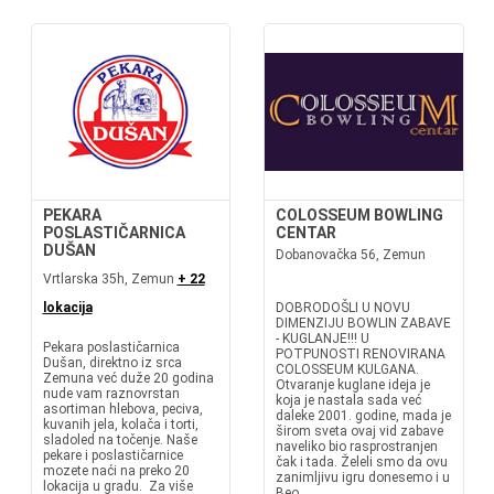
PEKARA
COLOSSEUM BOWLING
POSLASTIČARNICA
CENTAR
DUŠAN
Dobanovačka 56, Zemun
Vrtlarska 35h, Zemun
+ 22
lokacija
DOBRODOŠLI U NOVU
DIMENZIJU BOWLIN ZABAVE
- KUGLANJE!!! U
Pekara poslastičarnica
POTPUNOSTI RENOVIRANA
Dušan, direktno iz srca
COLOSSEUM KULGANA.
Zemuna već duže 20 godina
Otvaranje kuglane ideja je
nude vam raznovrstan
koja je nastala sada već
asortiman hlebova, peciva,
daleke 2001. godine, mada je
kuvanih jela, kolača i torti,
širom sveta ovaj vid zabave
sladoled na točenje. Naše
naveliko bio rasprostranjen
pekare i poslastičarnice
čak i tada. Želeli smo da ovu
mozete naći na preko 20
zanimljivu igru donesemo i u
lokacija u gradu. Za više
Beo...