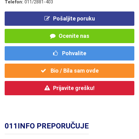
Telefon:
011/2881-403
Pošaljite poruku
Ocenite nas
Pohvalite
Bio / Bila sam ovde
Prijavite grešku!
011INFO PREPORUČUJE