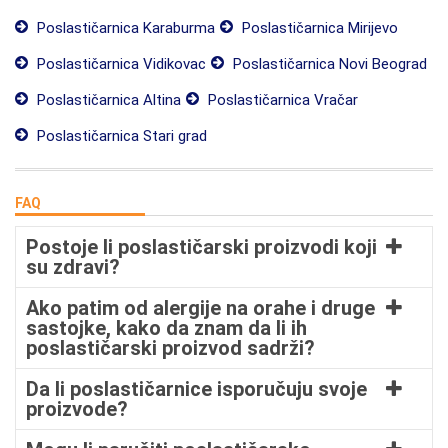
Poslastičarnica Karaburma
Poslastičarnica Mirijevo
Poslastičarnica Vidikovac
Poslastičarnica Novi Beograd
Poslastičarnica Altina
Poslastičarnica Vračar
Poslastičarnica Stari grad
FAQ
Postoje li poslastičarski proizvodi koji
su zdravi?
Ako patim od alergije na orahe i druge
sastojke, kako da znam da li ih
poslastičarski proizvod sadrži?
Da li poslastičarnice isporučuju svoje
proizvode?