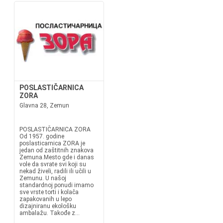
POSLASTIČARNICA
ZORA
Glavna 28, Zemun
POSLASTIČARNICA ZORA
Od 1957. godine
poslasticarnica ZORA je
jedan od zaštitnih znakova
Zemuna.Mesto gde i danas
vole da svrate svi koji su
nekad živeli, radili ili učili u
Zemunu. U našoj
standardnoj ponudi imamo
sve vrste torti i kolača
zapakovanih u lepo
dizajniranu ekološku
ambalažu. Takođe z...