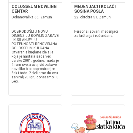
COLOSSEUM BOWLING
MEDENJACI I KOLAČI
CENTAR
SOSINA POSLA
Dobanovačka 56, Zemun
22. oktobra 51, Zemun
DOBRODOŠLI U NOVU
Personalizovani medenjaci
DIMENZIJU BOWLIN ZABAVE
za krštenja i rođendane.
- KUGLANJE!!! U
POTPUNOSTI RENOVIRANA
COLOSSEUM KULGANA.
Otvaranje kuglane ideja je
koja je nastala sada već
daleke 2001. godine, mada je
širom sveta ovaj vid zabave
naveliko bio rasprostranjen
čak i tada. Želeli smo da ovu
zanimljivu igru donesemo i u
Beo...