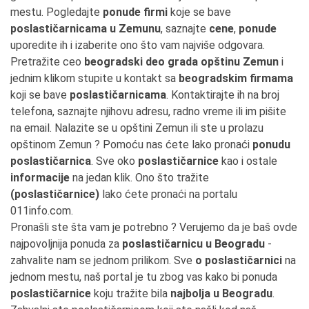
mestu. Pogledajte
ponude firmi
koje se bave
poslastičarnicama u Zemunu
, saznajte
cene
,
ponude
uporedite ih i izaberite ono što vam najviše odgovara.
Pretražite ceo
beogradski deo grada opštinu Zemun
i
jednim klikom stupite u kontakt sa
beogradskim firmama
koji se bave
poslastičarnicama
. Kontaktirajte ih na broj
telefona, saznajte njihovu adresu, radno vreme ili im pišite
na email. Nalazite se u opštini Zemun ili ste u prolazu
opštinom Zemun ? Pomoću nas ćete lako pronaći
ponudu
poslastičarnica
. Sve oko
poslastičarnice
kao i ostale
informacije
na jedan klik. Ono što tražite
(poslastičarnice)
lako ćete pronaći na portalu
011info.com.
Pronašli ste šta vam je potrebno ? Verujemo da je baš ovde
najpovoljnija ponuda za
poslastičarnicu u Beogradu
-
zahvalite nam se jednom prilikom. Sve
o poslastičarnici
na
jednom mestu, naš portal je tu zbog vas kako bi ponuda
poslastičarnice
koju tražite bila
najbolja u Beogradu
.