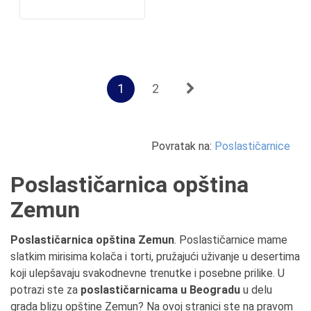
1
2
Povratak na:
Poslastičarnice
Poslastičarnica opština
Zemun
Poslastičarnica opština Zemun
. Poslastičarnice mame
slatkim mirisima kolača i torti, pružajući uživanje u desertima
koji ulepšavaju svakodnevne trenutke i posebne prilike. U
potrazi ste za
poslastičarnicama u Beogradu
u delu
grada blizu opštine Zemun? Na ovoj stranici ste na pravom