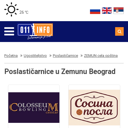
26 ℃
Početna
Ugostiteljstvo
Poslastičarnice
ZEMUN cela opština
Poslastičarnice u Zemunu Beograd