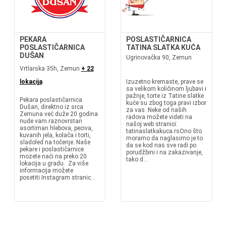
PEKARA
POSLASTIČARNICA
POSLASTIČARNICA
TATINA SLATKA KUĆA
DUŠAN
Ugrinovačka 90, Zemun
Vrtlarska 35h, Zemun
+ 22
lokacija
Izuzetno kremaste, prave se
sa velikom količinom ljubavi i
pažnje, torte iz Tatine slatke
Pekara poslastičarnica
kuće su zbog toga pravi izbor
Dušan, direktno iz srca
za vas. Neke od naših
Zemuna već duže 20 godina
radova možete videti na
nude vam raznovrstan
našoj web stranici:
asortiman hlebova, peciva,
tatinaslatkakuca.rsOno što
kuvanih jela, kolača i torti,
moramo da naglasimo je to
sladoled na točenje. Naše
da se kod nas sve radi po
pekare i poslastičarnice
porudžbini i na zakazivanje,
mozete naći na preko 20
tako d...
lokacija u gradu. Za više
informacija možete
posetiti Instagram stranic...