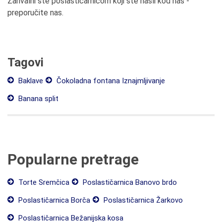
Zahvalni ste poslastičarnicom koji ste našli kod naš -
preporučite nas.
Tagovi
Baklave
Čokoladna fontana Iznajmljivanje
Banana split
Popularne pretrage
Torte Sremčica
Poslastičarnica Banovo brdo
Poslastičarnica Borča
Poslastičarnica Žarkovo
Poslastičarnica Bežanijska kosa