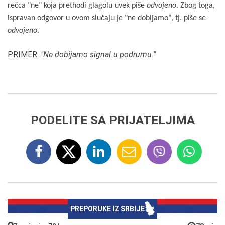
rečca "ne" koja prethodi glagolu uvek piše
odvojeno
. Zbog toga,
ispravan odgovor u ovom slučaju je "ne dobijamo", tj. piše se
odvojeno
.
PRIMER:
"Ne dobijamo signal u podrumu."
PODELITE SA PRIJATELJIMA
PREPORUKE IZ SRBIJE