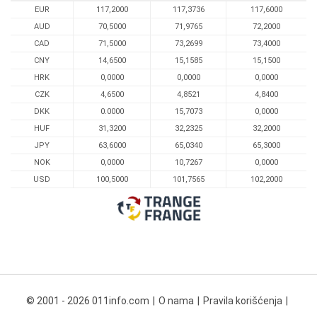
EUR
117,2000
117,3736
117,6000
AUD
70,5000
71,9765
72,2000
CAD
71,5000
73,2699
73,4000
CNY
14,6500
15,1585
15,1500
HRK
0,0000
0,0000
0,0000
CZK
4,6500
4,8521
4,8400
DKK
0.0000
15,7073
0,0000
HUF
31,3200
32,2325
32,2000
JPY
63,6000
65,0340
65,3000
NOK
0,0000
10,7267
0,0000
USD
100,5000
101,7565
102,2000
© 2001 - 2026 011info.com
O nama
Pravila korišćenja