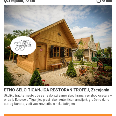
Zrenjanin, 72 km
78 min
ETNO SELO TIGANJICA RESTORAN TROFEJ, Zrenjanin
Ukoliko tražite mesto gde se ne dolazi samo zbog hrane, već zbog osećaja –
onda je Etno selo Tiganjica pravi izbor. Autentičan ambijent, građen u duhu
starog Banata, vodi vas kroz priču o nekadašnjem...