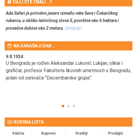
DA LI STE ZNALI …?
Ada Safari je prirodno jezero između reke Save i Čukaričkog
rukavca, u obliku latiničnog slova S, površine oko 6 hektara i
prosečne dubine oko 2 metara.
Detaljnije ›
NA DANAŠNJI DAN …
9.8.1924.
9.
U Beogradu je rođen Aleksandar Luković Lukijan, slikar i
Pr
grafičar, profesor Fakulteta likovnih umetnosti u Beogradu,
JA
d
jedan od osnivača "Decembarske grupe".
KURSNA LISTA
Valuta
Kupovni
Srednji
Prodajni