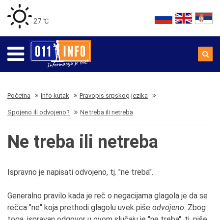
27 ℃
Početna
Info kutak
Pravopis srpskog jezika
Spojeno ili odvojeno?
Ne treba ili netreba
Ne treba ili netreba
Ispravno je napisati odvojeno, tj. "ne treba".
Generalno pravilo kada je reč o negacijama glagola je da se
rečca "ne" koja prethodi glagolu uvek piše
odvojeno
. Zbog
toga, ispravan odgovor u ovom slučaju je "ne treba", tj. piše