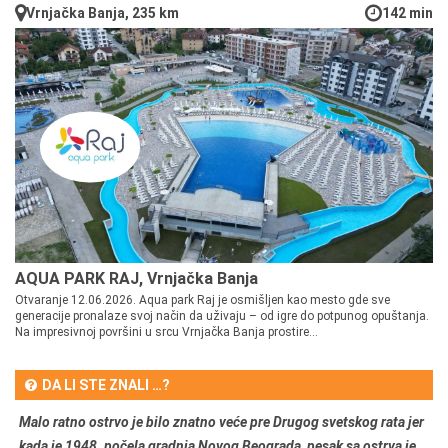
Vrnjačka Banja, 235 km
142 min
AQUA PARK RAJ, Vrnjačka Banja
Otvaranje 12.06.2026. Aqua park Raj je osmišljen kao mesto gde sve
generacije pronalaze svoj način da uživaju – od igre do potpunog opuštanja.
Na impresivnoj površini u srcu Vrnjačka Banja prostire...
DA LI STE ZNALI …?
Malo ratno ostrvo je bilo znatno veće pre Drugog svetskog rata jer
kada je 1948. počela gradnja Novog Beograda, pesak sa ostrva je