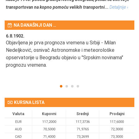
transportovan na kopno pomoću velikih transportni...
Detaljnije ›
NA DANAŠNJI DAN …
6.8.1902.
6.
Objavljena je prva prognoza vremena u Srbiji - Milan
Od
Nedeljković, osnivač Astronomske i meteorološke
SA
opservatorije u Beogradu objavio u "Srpskim novinama"
prognozu vremena.
KURSNA LISTA
Valuta
Kupovni
Srednji
Prodajni
EUR
117,2000
117,3736
117,6000
AUD
70,5000
71,9765
72,3000
CAD
71,4000
73,2699
73,3000