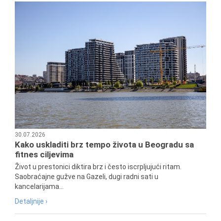
30.07.2026
Kako uskladiti brz tempo života u Beogradu sa
fitnes ciljevima
Život u prestonici diktira brz i često iscrpljujući ritam.
Saobraćajne gužve na Gazeli, dugi radni sati u
kancelarijama...
Detaljnije ›