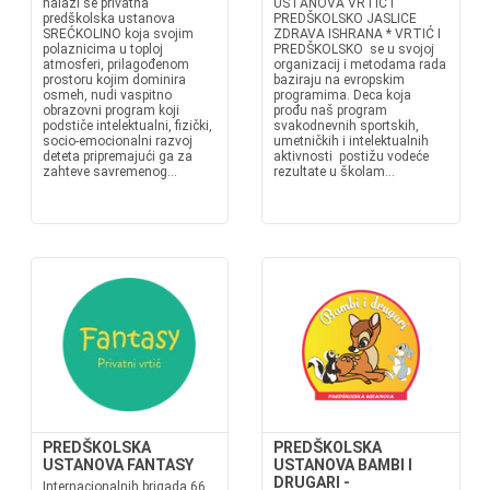
nalazi se privatna
USTANOVA VRTIĆ I
predškolska ustanova
PREDŠKOLSKO JASLICE
SREĆKOLINO koja svojim
ZDRAVA ISHRANA * VRTIĆ I
polaznicima u toploj
PREDŠKOLSKO se u svojoj
atmosferi, prilagođenom
organizacij i metodama rada
prostoru kojim dominira
baziraju na evropskim
osmeh, nudi vaspitno
programima. Deca koja
obrazovni program koji
prođu naš program
podstiče intelektualni, fizički,
svakodnevnih sportskih,
socio-emocionalni razvoj
umetničkih i intelektualnih
deteta pripremajući ga za
aktivnosti postižu vodeće
zahteve savremenog...
rezultate u školam...
PREDŠKOLSKA
PREDŠKOLSKA
USTANOVA FANTASY
USTANOVA BAMBI I
DRUGARI -
Internacionalnih brigada 66