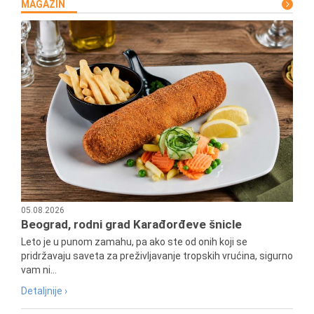
MAGAZIN
05.08.2026
Beograd, rodni grad Karađorđeve šnicle
Leto je u punom zamahu, pa ako ste od onih koji se
pridržavaju saveta za preživljavanje tropskih vrućina, sigurno
vam ni...
Detaljnije ›