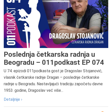
Poslednja četkarska radnja u
Beogradu – 011podkast EP 074
U 74. epizodi 011podkasta gost je Dragoslav Stojanović,
vlasnik četkarske radnje Dragan – poslednje četkarske
radnje u Beogradu. Nastavljajući tradiciju započetu davne
1953. godine, Dragoslav već više...
Detaljnije ›