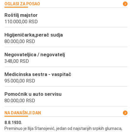
OGLASI ZA POSAO
Roštilj majstor
110.000,00 RSD
Higijeničarka,perač sudja
80.000,00 RSD
Negovateljica / negovatelj
348,00 RSD
Medicinska sestra - vaspitač
95.000,00 RSD
Pomoćnik u auto servisu
80.000,00 RSD
NA DANAŠNJI DAN
8.8.1930.
8.
Preminuo je Ilija Stanojević, jedan od najstarijih srpkih glumaca,
U 