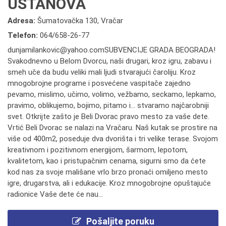
USTANOVA
Adresa:
Šumatovačka 130, Vračar
Telefon:
064/658-26-77
dunjamilankovic@yahoo.comSUBVENCIJE GRADA BEOGRADA!
Svakodnevno u Belom Dvorcu, naši drugari, kroz igru, zabavu i
smeh uče da budu veliki mali ljudi stvarajući čaroliju. Kroz
mnogobrojne programe i posvećene vaspitače zajedno
pevamo, mislimo, učimo, volimo, vežbamo, seckamo, lepkamo,
pravimo, oblikujemo, bojimo, pitamo i... stvaramo najčarobniji
svet. Otkrijte zašto je Beli Dvorac pravo mesto za vaše dete.
Vrtić Beli Dvorac se nalazi na Vračaru. Naš kutak se prostire na
više od 400m2, poseduje dva dvorišta i tri velike terase. Svojom
kreativnom i pozitivnom energijom, šarmom, lepotom,
kvalitetom, kao i pristupačnim cenama, sigurni smo da ćete
kod nas za svoje mališane vrlo brzo pronaći omiljeno mesto
igre, drugarstva, ali i edukacije. Kroz mnogobrojne opuštajuće
radionice Vaše dete će nau...
Pošaljite poruku