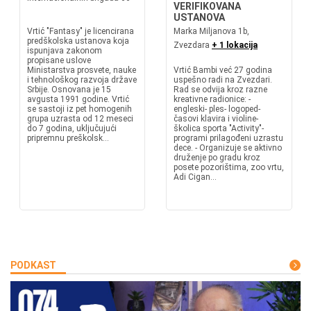
VERIFIKOVANA
USTANOVA
Vrtić "Fantasy" je licencirana
Marka Miljanova 1b,
predškolska ustanova koja
Zvezdara
+ 1 lokacija
ispunjava zakonom
propisane uslove
Ministarstva prosvete, nauke
Vrtić Bambi već 27 godina
i tehnološkog razvoja države
uspešno radi na Zvezdari.
Srbije. Osnovana je 15
Rad se odvija kroz razne
avgusta 1991 godine. Vrtić
kreativne radionice: -
se sastoji iz pet homogenih
engleski- ples- logoped-
grupa uzrasta od 12 meseci
časovi klavira i violine-
do 7 godina, uključujući
školica sporta "Activity"-
pripremnu preškolsk...
programi prilagođeni uzrastu
dece. - Organizuje se aktivno
druženje po gradu kroz
posete pozorištima, zoo vrtu,
Adi Cigan...
PODKAST