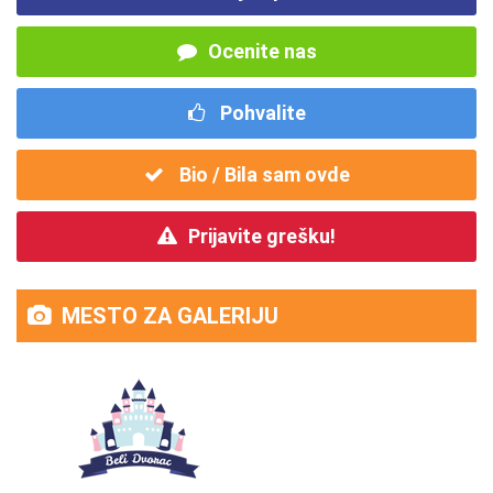
Ocenite nas
Pohvalite
Bio / Bila sam ovde
Prijavite grešku!
MESTO ZA GALERIJU