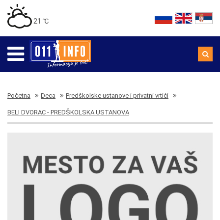
21 ℃
Početna
Deca
Predškolske ustanove i privatni vrtići
BELI DVORAC - PREDŠKOLSKA USTANOVA