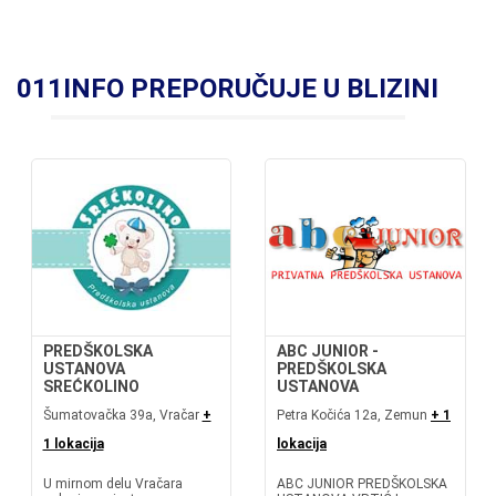
011INFO PREPORUČUJE U BLIZINI
PREDŠKOLSKA
ABC JUNIOR -
USTANOVA
PREDŠKOLSKA
SREĆKOLINO
USTANOVA
Šumatovačka 39a, Vračar
+
Petra Kočića 12a, Zemun
+ 1
1 lokacija
lokacija
U mirnom delu Vračara
ABC JUNIOR PREDŠKOLSKA