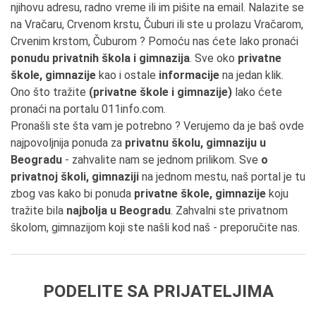
njihovu adresu, radno vreme ili im pišite na email. Nalazite se
na Vračaru, Crvenom krstu, Čuburi ili ste u prolazu Vračarom,
Crvenim krstom, Čuburom ? Pomoću nas ćete lako pronaći
ponudu privatnih škola i gimnazija
. Sve oko
privatne
škole, gimnazije
kao i ostale
informacije
na jedan klik.
Ono što tražite
(privatne škole i gimnazije)
lako ćete
pronaći na portalu 011info.com.
Pronašli ste šta vam je potrebno ? Verujemo da je baš ovde
najpovoljnija ponuda za
privatnu školu, gimnaziju u
Beogradu
- zahvalite nam se jednom prilikom. Sve
o
privatnoj školi, gimnaziji
na jednom mestu, naš portal je tu
zbog vas kako bi ponuda
privatne škole, gimnazije
koju
tražite bila
najbolja u Beogradu
. Zahvalni ste privatnom
školom, gimnazijom koji ste našli kod naš - preporučite nas.
PODELITE SA PRIJATELJIMA