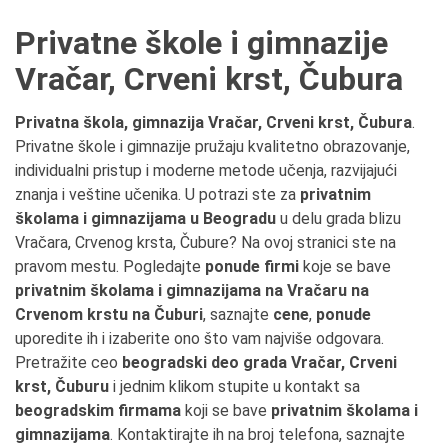
Privatne škole i gimnazije
Vračar, Crveni krst, Čubura
Privatna škola, gimnazija Vračar, Crveni krst, Čubura
.
Privatne škole i gimnazije pružaju kvalitetno obrazovanje,
individualni pristup i moderne metode učenja, razvijajući
znanja i veštine učenika. U potrazi ste za
privatnim
školama i gimnazijama u Beogradu
u delu grada blizu
Vračara, Crvenog krsta, Čubure? Na ovoj stranici ste na
pravom mestu. Pogledajte
ponude firmi
koje se bave
privatnim školama i gimnazijama na Vračaru na
Crvenom krstu na Čuburi
, saznajte
cene
,
ponude
uporedite ih i izaberite ono što vam najviše odgovara.
Pretražite ceo
beogradski deo grada Vračar, Crveni
krst, Čuburu
i jednim klikom stupite u kontakt sa
beogradskim firmama
koji se bave
privatnim školama i
gimnazijama
. Kontaktirajte ih na broj telefona, saznajte