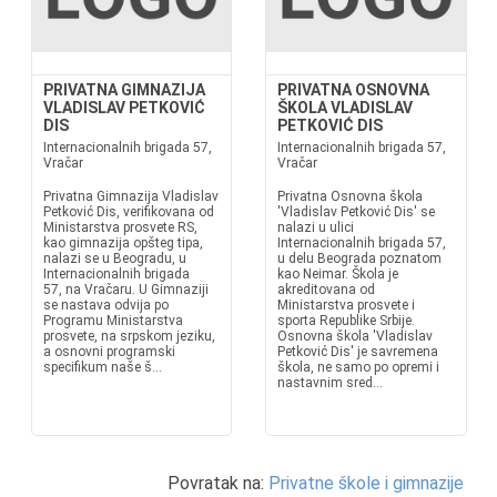
PRIVATNA GIMNAZIJA
PRIVATNA OSNOVNA
VLADISLAV PETKOVIĆ
ŠKOLA VLADISLAV
DIS
PETKOVIĆ DIS
Internacionalnih brigada 57,
Internacionalnih brigada 57,
Vračar
Vračar
Privatna Gimnazija Vladislav
Privatna Osnovna škola
Petković Dis, verifikovana od
'Vladislav Petković Dis' se
Ministarstva prosvete RS,
nalazi u ulici
kao gimnazija opšteg tipa,
Internacionalnih brigada 57,
nalazi se u Beogradu, u
u delu Beograda poznatom
Internacionalnih brigada
kao Neimar. Škola je
57, na Vračaru. U Gimnaziji
akreditovana od
se nastava odvija po
Ministarstva prosvete i
Programu Ministarstva
sporta Republike Srbije.
prosvete, na srpskom jeziku,
Osnovna škola 'Vladislav
a osnovni programski
Petković Dis' je savremena
specifikum naše š...
škola, ne samo po opremi i
nastavnim sred...
Povratak na:
Privatne škole i gimnazije