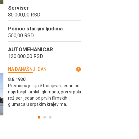
Serviser
80.000,00 RSD
Pomoć starijim ljudima
500,00 RSD
,
AUTOMEHANICAR
120.000,00 RSD
NA DANAŠNJI DAN
8.8.1930.
8.8.1898.
Preminuo je Ilija Stanojević, jedan od
U Beogradu je rođen Pavle Biha
najstarijih srpkih glumaca, prvi srpski
književnik i izdavač.
skih
režiser, jedan od prvih filmskih
glumaca u srpskim krajevima.