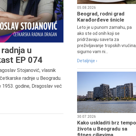
05.08.2026
Beograd, rodni grad
Karađorđeve šnicle
Leto je u punom zamahu, pa
ako ste od onih koji se
pridržavaju saveta za
preživljavanje tropskih vrućina
radnja u
sigurno vam ni...
ast EP 074
Detaljnije ›
agoslav Stojanović, vlasnik
8.8.2013.
četkarske radnje u Beogradu.
Preminuo je Dejan Kosanović,
e 1953. godine, Dragoslav već
istoričar filma, filmski reditelj,
profesor i dekan Fakulteta dram
umetnosti u Beogradu.
30.07.2026
Kako uskladiti brz tempo
života u Beogradu sa
fitnes ciljevima