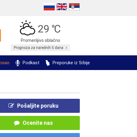
29 ℃
Promenljivo oblačno
Prognoza za narednih 5 dana
posao
Podkast
Preporuke iz Srbije
Pošaljite poruku
Ocenite nas