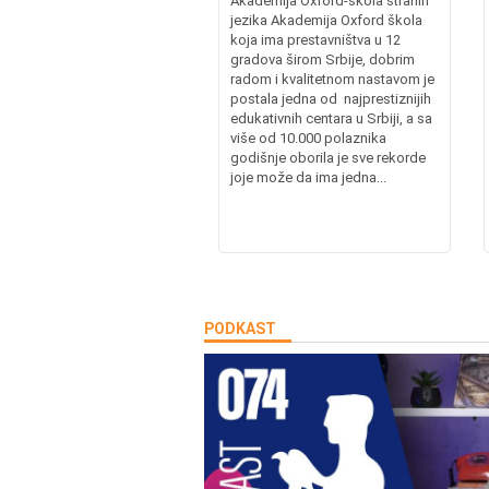
Akademija Oxford-škola stranih
jezika Akademija Oxford škola
koja ima prestavništva u 12
gradova širom Srbije, dobrim
radom i kvalitetnom nastavom je
postala jedna od najprestiznijih
edukativnih centara u Srbiji, a sa
više od 10.000 polaznika
godišnje oborila je sve rekorde
joje može da ima jedna...
PODKAST