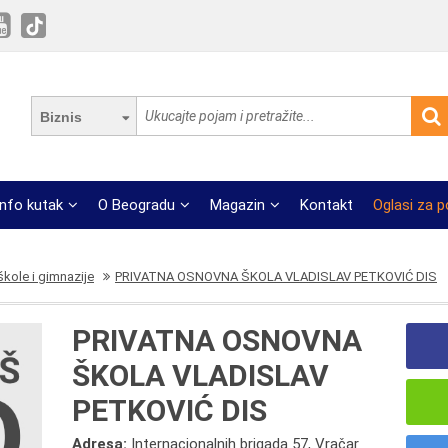
Biznis
Info kutak
O Beogradu
Magazin
Kontakt
Oglasi za 
škole i gimnazije
PRIVATNA OSNOVNA ŠKOLA VLADISLAV PETKOVIĆ DIS
PRIVATNA OSNOVNA
ŠKOLA VLADISLAV
PETKOVIĆ DIS
Adresa:
Internacionalnih brigada 57, Vračar