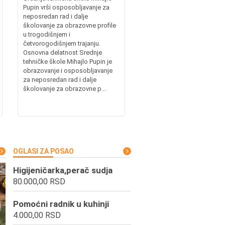
Pupin vrši osposobljavanje za
neposredan rad i dalje
školovanje za obrazovne profile
u trogodišnjem i
četvorogodišnjem trajanju.
Osnovna delatnost Srednje
tehničke škole Mihajlo Pupin je
obrazovanje i osposobljavanje
za neposredan rad i dalje
školovanje za obrazovne p...
OGLASI ZA POSAO
Higijeničarka,perač sudja
80.000,00 RSD
Pomoćni radnik u kuhinji
4.000,00 RSD