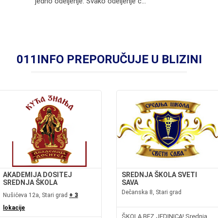
jedno odeljenje. Svako odeljenje ć...
011INFO PREPORUČUJE U BLIZINI
AKADEMIJA DOSITEJ
SREDNJA ŠKOLA SVETI
SREDNJA ŠKOLA
SAVA
Dečanska 8, Stari grad
Nušićeva 12a, Stari grad
+ 3
lokacije
ŠKOLA BEZ JEDINICA! Srednja