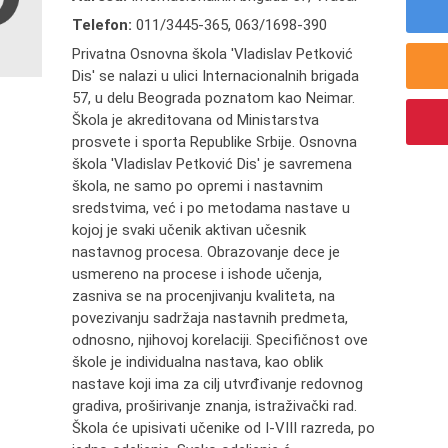
Telefon:
011/3445-365
,
063/1698-390
Privatna Osnovna škola 'Vladislav Petković
Dis' se nalazi u ulici Internacionalnih brigada
57, u delu Beograda poznatom kao Neimar.
Škola je akreditovana od Ministarstva
prosvete i sporta Republike Srbije. Osnovna
škola 'Vladislav Petković Dis' je savremena
škola, ne samo po opremi i nastavnim
sredstvima, već i po metodama nastave u
kojoj je svaki učenik aktivan učesnik
nastavnog procesa. Obrazovanje dece je
usmereno na procese i ishode učenja,
zasniva se na procenjivanju kvaliteta, na
povezivanju sadržaja nastavnih predmeta,
odnosno, njihovoj korelaciji. Specifičnost ove
škole je individualna nastava, kao oblik
nastave koji ima za cilj utvrđivanje redovnog
gradiva, proširivanje znanja, istraživački rad.
Škola će upisivati učenike od I-VIII razreda, po