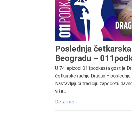
Poslednja četkarska 
Beogradu – 011podk
U 74. epizodi 011podkasta gost je Dr
četkarske radnje Dragan – poslednje 
Nastavljajući tradiciju započetu davn
više...
Detaljnije ›