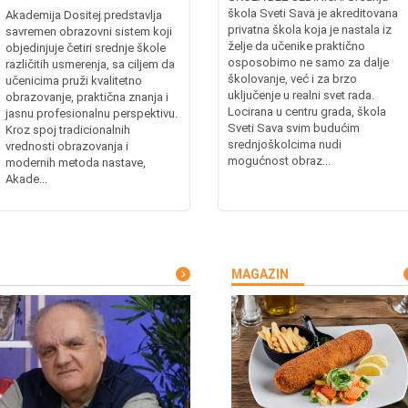
škola Sveti Sava je akreditovana
Akademija Dositej predstavlja
privatna škola koja je nastala iz
savremen obrazovni sistem koji
želje da učenike praktično
objedinjuje četiri srednje škole
osposobimo ne samo za dalje
različitih usmerenja, sa ciljem da
školovanje, već i za brzo
učenicima pruži kvalitetno
uključenje u realni svet rada.
obrazovanje, praktična znanja i
Locirana u centru grada, škola
jasnu profesionalnu perspektivu.
Sveti Sava svim budućim
Kroz spoj tradicionalnih
srednjoškolcima nudi
vrednosti obrazovanja i
mogućnost obraz...
modernih metoda nastave,
Akade...
MAGAZIN