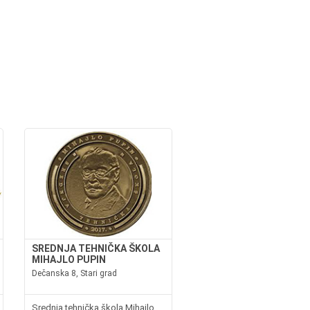
SREDNJA TEHNIČKA ŠKOLA
MIHAJLO PUPIN
Dečanska 8, Stari grad
Srednja tehnička škola Mihajlo