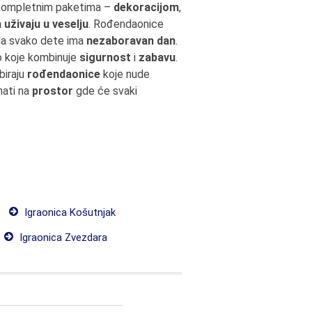
kompletnim paketima –
dekoracijom
,
 uživaju u veselju
. Rođendaonice
 da svako dete ima
nezaboravan dan
.
o koje kombinuje
sigurnost
i
zabavu
.
biraju
rođendaonice
koje nude
ati na
prostor
gde će svaki
Igraonica Košutnjak
Igraonica Zvezdara