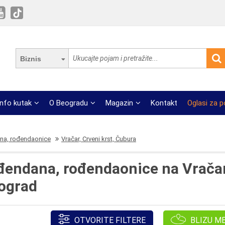
Biznis
Info kutak
O Beogradu
Magazin
Kontakt
Oglasi za 
ana, rođendaonice
Vračar, Crveni krst, Čubura
rođendana, rođendaonice na Vrač
eograd
OTVORITE FILTERE
BLIZU M