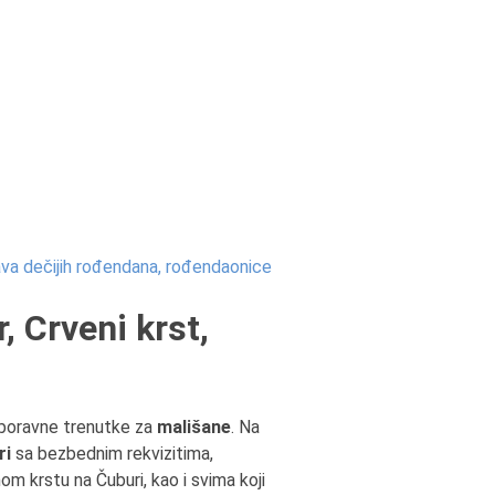
va dečijih rođendana, rođendaonice
 Crveni krst,
boravne trenutke za
mališane
. Na
ri
sa bezbednim rekvizitima,
om krstu na Čuburi, kao i svima koji