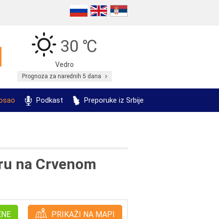
30 ℃
Vedro
Prognoza za narednih 5 dana
posao
Podkast
Preporuke iz Srbije
aru na Crvenom
ENE
PRIKAŽI NA MAPI