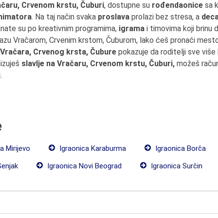
čaru, Crvenom krstu, Čuburi
, dostupne su
rođendaonice
sa 
nimatora
. Na taj način svaka
proslava
prolazi bez stresa, a
deca
znate su po kreativnim programima,
igrama
i timovima koji brinu
olazu Vračarom, Crvenim krstom, Čuburom, lako ćeš pronaći mest
a Vračara, Crvenog krsta, Čubure
pokazuje da roditelji sve više 
nizuješ
slavlje na Vračaru, Crvenom krstu, Čuburi,
možeš račun
j
.
e
a Mirijevo
Igraonica Karaburma
Igraonica Borča
Senjak
Igraonica Novi Beograd
Igraonica Surčin