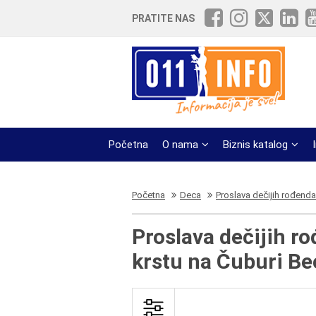
PRATITE NAS
Početna
O nama
Biznis katalog
Početna
Deca
Proslava dečijih rođend
Proslava dečijih 
krstu na Čuburi B