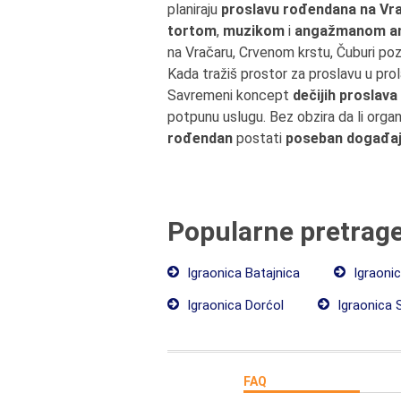
planiraju
proslavu rođendana na Vra
tortom
,
muzikom
i
angažmanom a
na Vračaru, Crvenom krstu, Čuburi po
Kada tražiš prostor za proslavu u pr
Savremeni koncept
dečijih proslav
potpunu uslugu. Bez obzira da li orga
rođendan
postati
poseban događa
Popularne pretrag
Igraonica Batajnica
Igraonic
Igraonica Dorćol
Igraonica 
FAQ