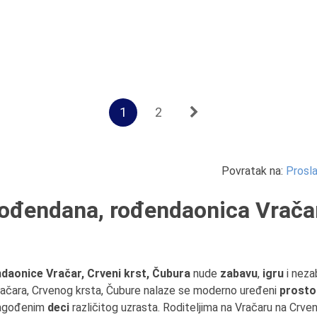
1
2
Povratak na:
Prosla
rođendana, rođendaonica Vračar,
ndaonice Vračar, Crveni krst, Čubura
nude
zabavu
,
igru
i neza
ačara, Crvenog krsta, Čubure nalaze se moderno uređeni
prosto
lagođenim
deci
različitog uzrasta. Roditeljima na Vračaru na Crven