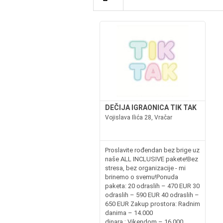
DEČIJA IGRAONICA TIK TAK
Vojislava Ilića 28, Vračar
Proslavite rođendan bez brige uz
naše ALL INCLUSIVE pakete!Bez
stresa, bez organizacije - mi
brinemo o svemu!Ponuda
paketa: 20 odraslih – 470 EUR 30
odraslih – 590 EUR 40 odraslih –
650 EUR Zakup prostora: Radnim
danima – 14.000
dinara ; Vikendom – 16.000