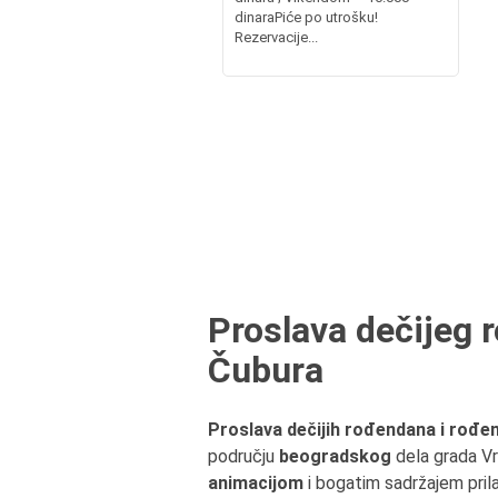
dinaraPiće po utrošku!
Rezervacije...
Proslava dečijeg 
Čubura
Proslava dečijih rođendana i rođe
području
beogradskog
dela grada Vr
animacijom
i bogatim sadržajem pri