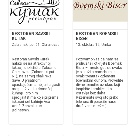
RESTORAN SAVSKI
RESTORAN BOEMSKI
KUTAK
BISER
Zabranski put 61, Obrenovac
13. oktobra 12, Umka
Restoran Savski Kutak
Pozivamo vas da nam se
nalazi se na atraktivnoj
pridružite i otkrijete Boemski
lokaciji u izletištu Zabran u
Biser – mesto gde se svako
Obrenovcu (Zabranski put
jelo služi s osmehom, a
61), na samoj obali reke
svaki trenutak oplemeni
Save. U prijatnom i
boemskim duhom. Provedite
opuštajućem ambijentu gosti
divne trenutke uz ukus koji
mogu uživati u domaćoj
inspiriše i ambijent koji
kuhinji i brojnim
ostavlja bez daha.
specijalitetima koje priprema
Rezervišite svoj sto preko
iskusni šef kuhinje Aca
telefona ili posetite naše
Antić. Zahvaljujući
društvene mreže (...
jedinstven...