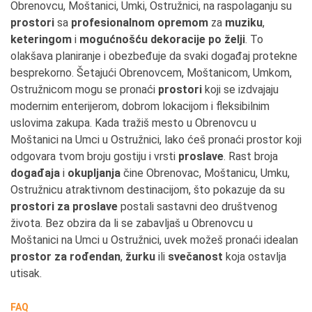
Obrenovcu, Moštanici, Umki, Ostružnici, na raspolaganju su
prostori
sa
profesionalnom opremom
za
muziku
,
keteringom
i
mogućnošću dekoracije po želji
. To
olakšava planiranje i obezbeđuje da svaki događaj protekne
besprekorno. Šetajući Obrenovcem, Moštanicom, Umkom,
Ostružnicom mogu se pronaći
prostori
koji se izdvajaju
modernim enterijerom, dobrom lokacijom i fleksibilnim
uslovima zakupa. Kada tražiš mesto u Obrenovcu u
Moštanici na Umci u Ostružnici, lako ćeš pronaći prostor koji
odgovara tvom broju gostiju i vrsti
proslave
. Rast broja
događaja
i
okupljanja
čine Obrenovac, Moštanicu, Umku,
Ostružnicu atraktivnom destinacijom, što pokazuje da su
prostori za proslave
postali sastavni deo društvenog
života. Bez obzira da li se zabavljaš u Obrenovcu u
Moštanici na Umci u Ostružnici, uvek možeš pronaći idealan
prostor za rođendan
,
žurku
ili
svečanost
koja ostavlja
utisak.
FAQ