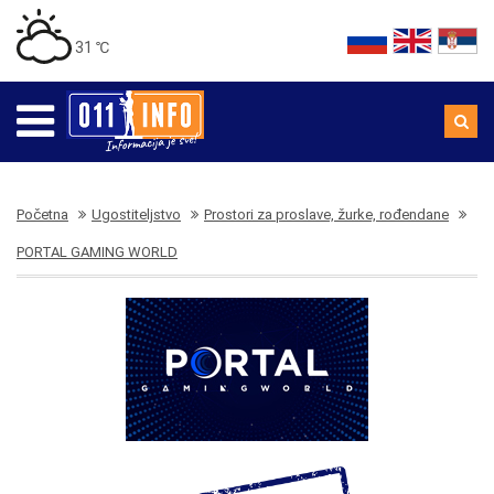
31 ℃
Početna
Ugostiteljstvo
Prostori za proslave, žurke, rođendane
PORTAL GAMING WORLD