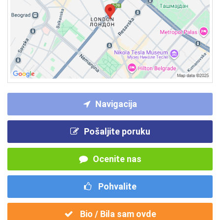
Navigacija
Pošaljite poruku
Ocenite nas
Pohvalite
Bio / Bila sam ovde