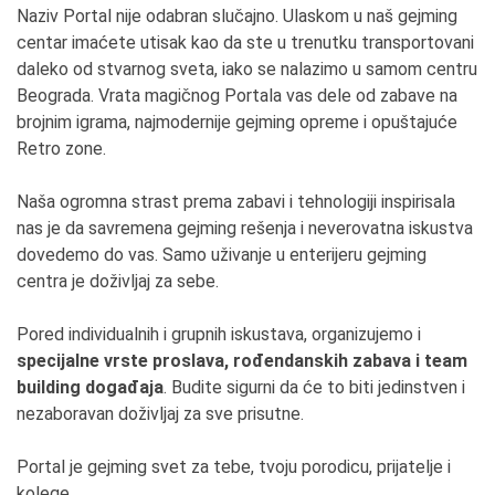
Naziv Portal nije odabran slučajno. Ulaskom u naš gejming
centar imaćete utisak kao da ste u trenutku transportovani
daleko od stvarnog sveta, iako se nalazimo u samom centru
Beograda. Vrata magičnog Portala vas dele od zabave na
brojnim igrama, najmodernije gejming opreme i opuštajuće
Retro zone.
Naša ogromna strast prema zabavi i tehnologiji inspirisala
nas je da savremena gejming rešenja i neverovatna iskustva
dovedemo do vas. Samo uživanje u enterijeru gejming
centra je doživljaj za sebe.
Pored individualnih i grupnih iskustava, organizujemo i
specijalne vrste proslava, rođendanskih zabava i team
building događaja
. Budite sigurni da će to biti jedinstven i
nezaboravan doživljaj za sve prisutne.
Portal je gejming svet za tebe, tvoju porodicu, prijatelje i
kolege.