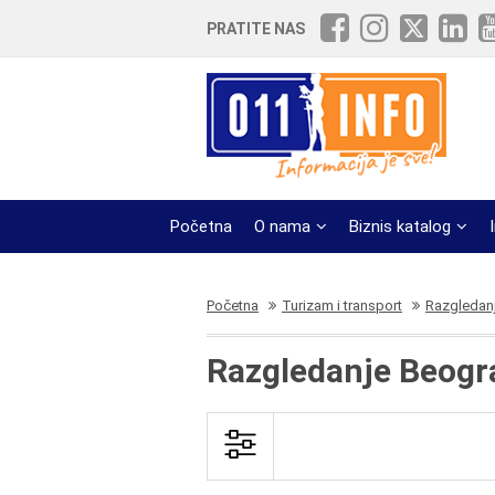
PRATITE NAS
Početna
O nama
Biznis katalog
Početna
Turizam i transport
Razgledanj
Razgledanje Beogra