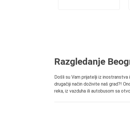
Razgledanje Beogr
Došli su Vam prijatelji iz inostranstv
drugačiji način doživite naš grad?! On
reka, iz vazduha ili autobusom sa ot