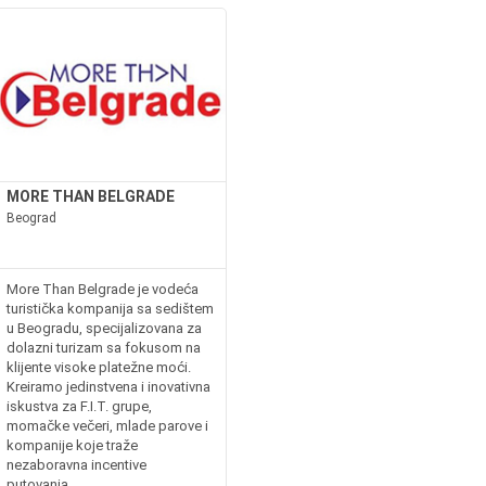
MORE THAN BELGRADE
Beograd
More Than Belgrade je vodeća
turistička kompanija sa sedištem
u Beogradu, specijalizovana za
dolazni turizam sa fokusom na
klijente visoke platežne moći.
Kreiramo jedinstvena i inovativna
iskustva za F.I.T. grupe,
momačke večeri, mlade parove i
kompanije koje traže
nezaboravna incentive
putovanja....