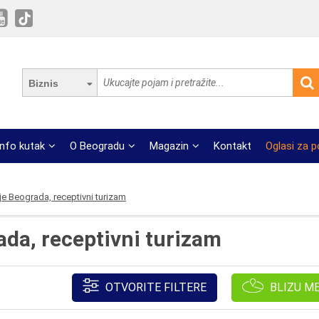
Biznis
Info kutak
O Beogradu
Magazin
Kontakt
Oglasi za 
e Beograda, receptivni turizam
da, receptivni turizam
OTVORITE FILTERE
BLIZU M