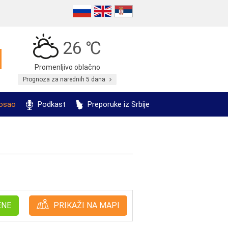
26 ℃
Promenljivo oblačno
Prognoza za narednih 5 dana
posao
Podkast
Preporuke iz Srbije
ENE
PRIKAŽI NA MAPI