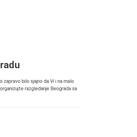
gradu
 zapravo bilo sjajno da Vi i na malo
i organizujte razgledanje Beograda sa