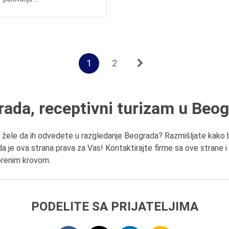
1
2
ada, receptivni turizam u Beo
a i žele da ih odvedete u razgledanje Beograda? Razmišljate kako bi
da je ova strana prava za Vas! Kontaktirajte firme sa ove strane 
vorenim krovom.
PODELITE SA PRIJATELJIMA