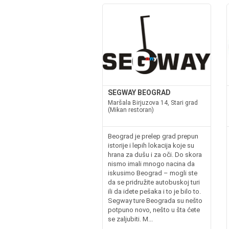
SEGWAY BEOGRAD
Maršala Birjuzova 14, Stari grad
(Mikan restoran)
Beograd je prelep grad prepun
istorije i lepih lokacija koje su
hrana za dušu i za oči. Do skora
nismo imali mnogo nacina da
iskusimo Beograd – mogli ste
da se pridružite autobuskoj turi
ili da idete pešaka i to je bilo to.
Segway ture Beograda su nešto
potpuno novo, nešto u šta ćete
se zaljubiti. M...