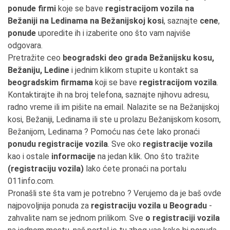
ponude firmi
koje se bave
registracijom vozila na
Bežaniji na Ledinama na Bežanijskoj kosi
, saznajte
cene
,
ponude
uporedite ih i izaberite ono što vam najviše
odgovara.
Pretražite ceo
beogradski deo grada Bežanijsku kosu,
Bežaniju, Ledine
i jednim klikom stupite u kontakt sa
beogradskim firmama
koji se bave
registracijom vozila
.
Kontaktirajte ih na broj telefona, saznajte njihovu adresu,
radno vreme ili im pišite na email. Nalazite se na Bežanijskoj
kosi, Bežaniji, Ledinama ili ste u prolazu Bežanijskom kosom,
Bežanijom, Ledinama ? Pomoću nas ćete lako pronaći
ponudu registracije vozila
. Sve oko
registracije vozila
kao i ostale
informacije
na jedan klik. Ono što tražite
(registraciju vozila)
lako ćete pronaći na portalu
011info.com.
Pronašli ste šta vam je potrebno ? Verujemo da je baš ovde
najpovoljnija ponuda za
registraciju vozila u Beogradu
-
zahvalite nam se jednom prilikom. Sve
o registraciji vozila