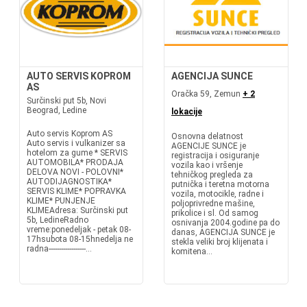
AUTO SERVIS KOPROM
AGENCIJA SUNCE
AS
Oračka 59, Zemun
+ 2
Surčinski put 5b, Novi
Beograd, Ledine
lokacije
Auto servis Koprom AS
Osnovna delatnost
Auto servis i vulkanizer sa
AGENCIJE SUNCE je
hotelom za gume * SERVIS
registracija i osiguranje
AUTOMOBILA* PRODAJA
vozila kao i vršenje
DELOVA NOVI - POLOVNI*
tehničkog pregleda za
AUTODIJAGNOSTIKA*
putnička i teretna motorna
SERVIS KLIME* POPRAVKA
vozila, motocikle, radne i
KLIME* PUNJENJE
poljoprivredne mašine,
KLIMEAdresa: Surčinski put
prikolice i sl. Od samog
5b, LedineRadno
osnivanja 2004.godine pa do
vreme:ponedeljak - petak 08-
danas, AGENCIJA SUNCE je
17hsubota 08-15hnedelja ne
stekla veliki broj klijenata i
radna------------------...
komitena...