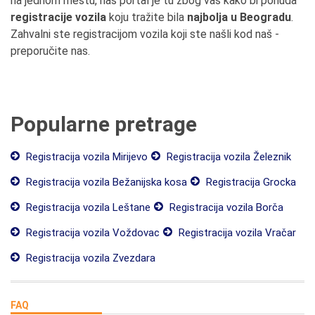
na jednom mestu, naš portal je tu zbog vas kako bi ponuda
registracije vozila
koju tražite bila
najbolja u Beogradu
.
Zahvalni ste registracijom vozila koji ste našli kod naš -
preporučite nas.
Popularne pretrage
Registracija vozila Mirijevo
Registracija vozila Železnik
Registracija vozila Bežanijska kosa
Registracija Grocka
Registracija vozila Leštane
Registracija vozila Borča
Registracija vozila Voždovac
Registracija vozila Vračar
Registracija vozila Zvezdara
FAQ