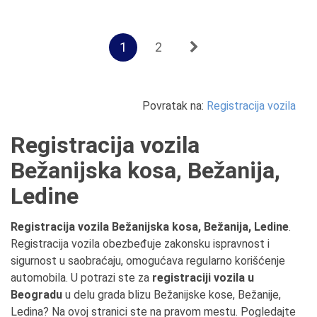
1
2
Povratak na:
Registracija vozila
Registracija vozila
Bežanijska kosa, Bežanija,
Ledine
Registracija vozila Bežanijska kosa, Bežanija, Ledine
.
Registracija vozila obezbeđuje zakonsku ispravnost i
sigurnost u saobraćaju, omogućava regularno korišćenje
automobila. U potrazi ste za
registraciji vozila u
Beogradu
u delu grada blizu Bežanijske kose, Bežanije,
Ledina? Na ovoj stranici ste na pravom mestu. Pogledajte