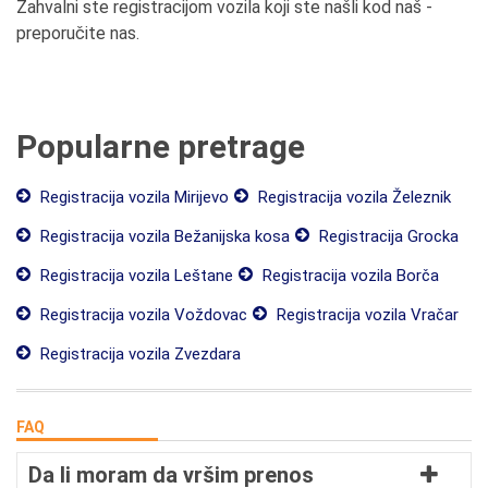
Zahvalni ste registracijom vozila koji ste našli kod naš -
preporučite nas.
Popularne pretrage
Registracija vozila Mirijevo
Registracija vozila Železnik
Registracija vozila Bežanijska kosa
Registracija Grocka
Registracija vozila Leštane
Registracija vozila Borča
Registracija vozila Voždovac
Registracija vozila Vračar
Registracija vozila Zvezdara
FAQ
Da li moram da vršim prenos