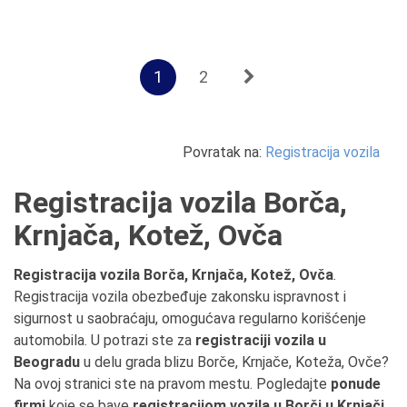
1
2
Povratak na:
Registracija vozila
Registracija vozila Borča,
Krnjača, Kotež, Ovča
Registracija vozila Borča, Krnjača, Kotež, Ovča
.
Registracija vozila obezbeđuje zakonsku ispravnost i
sigurnost u saobraćaju, omogućava regularno korišćenje
automobila. U potrazi ste za
registraciji vozila u
Beogradu
u delu grada blizu Borče, Krnjače, Koteža, Ovče?
Na ovoj stranici ste na pravom mestu. Pogledajte
ponude
firmi
koje se bave
registracijom vozila u Borči u Krnjači