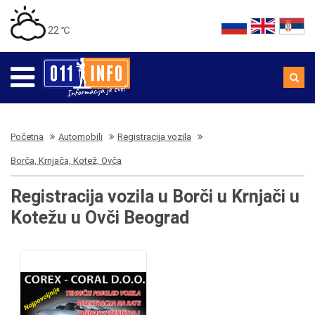
22 ℃
Početna
Automobili
Registracija vozila
Borča, Krnjača, Kotež, Ovča
Registracija vozila u Borči u Krnjači u
Kotežu u Ovči Beograd