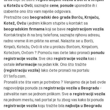
u Kotežu u Ovči
, saznajte
cene
,
ponude
uporedite ih i
izaberite ono što vam najviše odgovara.
Pretražite ceo
beogradski deo grada Borču, Krnjaču,
Kotež, Ovču
i jednim klikom stupite u kontakt sa
beogradskim firmama
koji se bave
registracijom vozila
.
Kontaktirajte ih na broj telefona, saznajte njihovu adresu,
radno vreme ili im pišite na email. Nalazite se u Borči,
Krnjači, Kotežu, Ovči ili ste u prolazu Borčom, Krnjačom,
Kotežom, Ovčom ? Pomoću nas ćete lako pronaći
ponudu
registracije vozila
. Sve oko
registracije vozila
kao i
ostale
informacije
na jedan klik. Ono što tražite
(registraciju vozila)
lako ćete pronaći na portalu
011info.com.
Pronašli ste šta vam je potrebno ? Verujemo da je baš ovde
najpovoljnija ponuda za
registraciju vozila u Beogradu
-
zahvalite nam se jednom prilikom. Sve
o registraciji vozila
na jednom mestu, naš portal je tu zbog vas kako bi ponuda
registracije vozila
koju tražite bila
najbolja u Beogradu
.