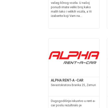
vašeg ličnog vozila. U našoj
ponudi imate veliki broj kako
malih tako i velikih vozila, a Vi
izaberite koji Vam na...
ALPHA RENT-A -CAR
Sevastokratora Branka 25, Zemun
Dugogodišnje iskustvo u rent-a-
car poslu rezultiralo je