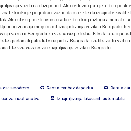
ajmljivanju vozila na duži period. Ako redovno putujete bilo poslov
 znate koliko je pogodno i važno da možete da iznajmite kvalitet
tak. Ako ste u poseti ovom gradu iz bilo kog razloga a nemate sops
ključnog značaja mogućnost iznajmljivanja vozila u Beogradu. Re
jivanja vozila u Beogradu za sve Vaše potrebe. Bilo da ste u pose
ete gradom ili pak idete na put iz Beograda i želite za tu svrhu
ronađite sve vezano za iznajmljivanje vozila u Beogradu.
a car aerodrom
Rent a car bez depozita
Rent a ca
 car za inostranstvo
Iznajmljivanja luksuznih automobila