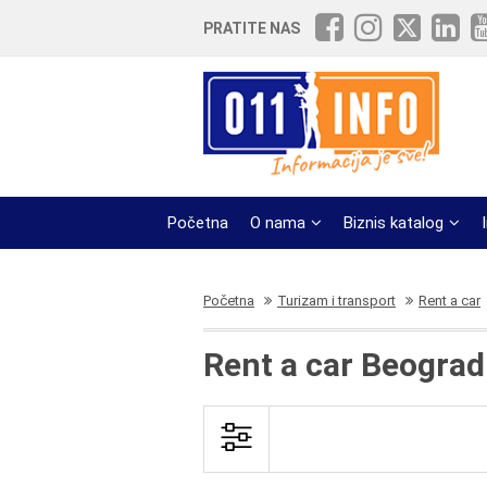
PRATITE NAS
Početna
O nama
Biznis katalog
Početna
Turizam i transport
Rent a car
Rent a car Beograd