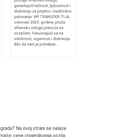
pružaju vrhunsku uslugu,
garantujući tačnost, ljubaznost i
diskreciju za prijatno i bezbrižno
putovanje. VIP TRANSFER TIJA,
osnovan 2025. godine, pruža
vrhunsku uslugu prevoza sa
vozačem, fokusirajući se na
udobnost, sigurnost i diskreciju.
Bilo da vam je potreban...
ogradu? Na ovoj strani se nalaze
ajte cene iznajmljivanja vozila,