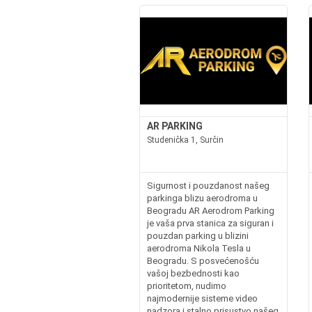
AR PARKING
Studenička 1, Surčin
Sigurnost i pouzdanost našeg
parkinga blizu aerodroma u
Beogradu AR Aerodrom Parking
je vaša prva stanica za siguran i
pouzdan parking u blizini
aerodroma Nikola Tesla u
Beogradu. S posvećenošću
vašoj bezbednosti kao
prioritetom, nudimo
najmodernije sisteme video
nadzora i stalno prisustvo našeg