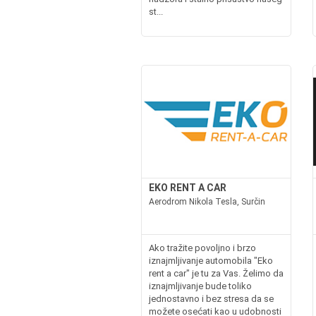
st...
EKO RENT A CAR
Aerodrom Nikola Tesla, Surčin
Ako tražite povoljno i brzo
iznajmljivanje automobila "Eko
rent a car" je tu za Vas. Želimo da
iznajmljivanje bude toliko
jednostavno i bez stresa da se
možete osećati kao u udobnosti