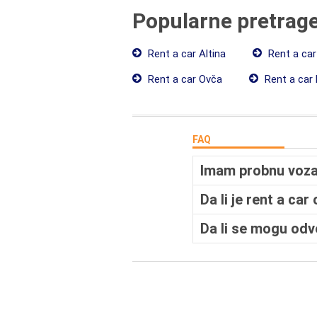
Popularne pretrag
Rent a car Altina
Rent a car
Rent a car Ovča
Rent a car 
FAQ
Imam probnu vozač
Da li je rent a car
Da li se mogu odv