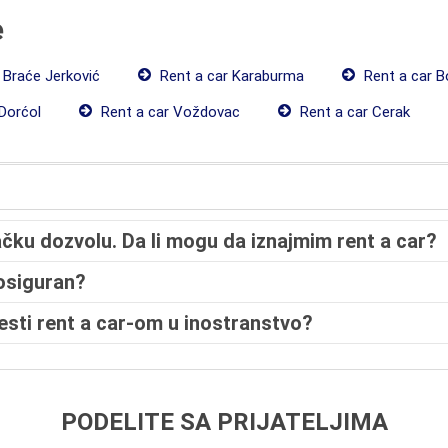
e
 Braće Jerković
Rent a car Karaburma
Rent a car B
Dorćol
Rent a car Voždovac
Rent a car Cerak
ku dozvolu. Da li mogu da iznajmim rent a car?
 osiguran?
esti rent a car-om u inostranstvo?
PODELITE SA PRIJATELJIMA