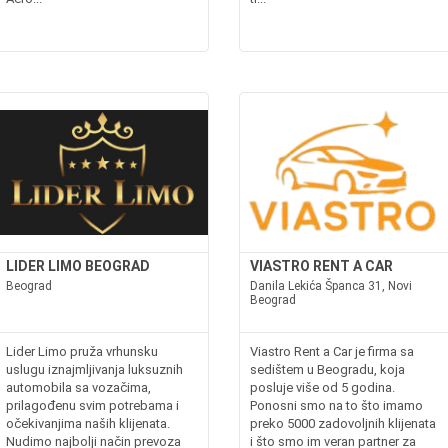
LIDER LIMO BEOGRAD
VIASTRO RENT A CAR
Beograd
Danila Lekića Španca 31, Novi
Beograd
Lider Limo pruža vrhunsku
Viastro Rent a Car je firma sa
uslugu iznajmljivanja luksuznih
sedištem u Beogradu, koja
automobila sa vozačima,
posluje više od 5 godina.
prilagođenu svim potrebama i
Ponosni smo na to što imamo
očekivanjima naših klijenata.
preko 5000 zadovoljnih klijenata
Nudimo najbolji način prevoza
i što smo im veran partner za