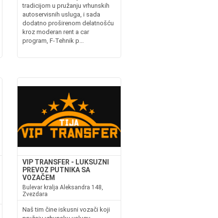
tradicijom u pružanju vrhunskih
autoservisnih usluga, i sada
dodatno proširenom delatnošću
kroz moderan rent a car
program, F-Tehnik p...
VIP TRANSFER - LUKSUZNI
PREVOZ PUTNIKA SA
VOZAČEM
Bulevar kralja Aleksandra 148,
Zvezdara
Naš tim čine iskusni vozači koji