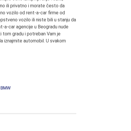
no ili privatno i morate često da
no vozilo od rent-a-car firme od
tveno vozilo ili niste bili u stanju da
nt-a-car agencije u Beogradu nude
ti tom gradu i potreban Vam je
 da iznajmite automobil. U svakom
r BMW