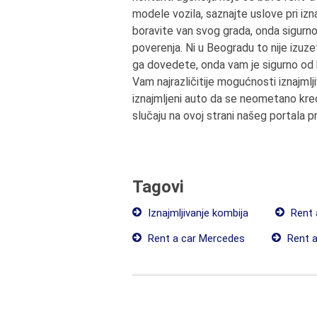
modele vozila, saznajte uslove pri izn
boravite van svog grada, onda sigurno
poverenja. Ni u Beogradu to nije izuze
ga dovedete, onda vam je sigurno od 
Vam najrazličitije mogućnosti iznajml
iznajmljeni auto da se neometano kreć
slučaju na ovoj strani našeg portala p
Tagovi
Iznajmljivanje kombija
Rent 
Rent a car Mercedes
Rent a