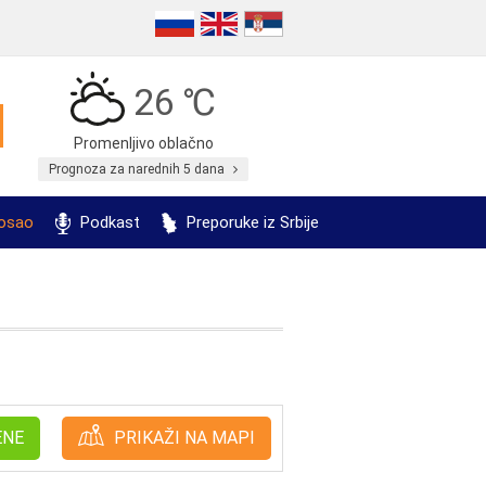
26 ℃
Promenljivo oblačno
Prognoza za narednih 5 dana
posao
Podkast
Preporuke iz Srbije
ENE
PRIKAŽI NA MAPI