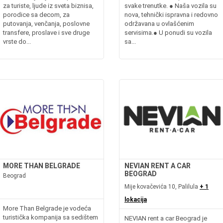
za turiste, ljude iz sveta biznisa,
svake trenutke. ●​ Naša vozila su
porodice sa decom, za
nova, tehnički ispravna i redovno
putovanja, venčanja, poslovne
održavana u ovlašćenim
transfere, proslave i sve druge
servisima.●​ U ponudi su vozila
vrste do...
sa...
MORE THAN BELGRADE
NEVIAN RENT A CAR
BEOGRAD
Beograd
Mije kovačevića 10, Palilula
+ 1
lokacija
More Than Belgrade je vodeća
turistička kompanija sa sedištem
NEVIAN rent a car Beograd je