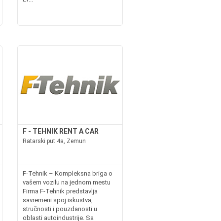
F - TEHNIK RENT A CAR
Ratarski put 4a, Zemun
F-Tehnik – Kompleksna briga o
vašem vozilu na jednom mestu
Firma F-Tehnik predstavlja
savremeni spoj iskustva,
stručnosti i pouzdanosti u
oblasti autoindustrije. Sa