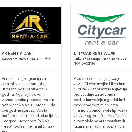
AR RENT A CAR
CITYCAR RENT A CAR
Aerodrom Nikola Tesla, Surčin
Bulevar Arsenija Ćarnojevića 99a,
Novi Beograd
Ar rent a car je agencija za
Preduzeće za iznajmljivanje
iznajmljivanje automobila i
vozila Citycar svojim klijentima
uspešno posluje više od 5
nudi veliki izbor vozila najnovije
godina. Agencija u svom
proizvodnje za udobnu i
voznom parku poseduje vozila
bezbednu vožnju u gradskim i
svih klasa koja su u proseku do
međugradskim relacijama.
dve godine starosti. Vozila
Imamo u ponudi svaki tip vozila
možete iznajmiti na tri lokacije: 1.
za svakog vozača, uključujući i
Beograd - Aerodrom "Nikola
automobile sa automatskim ili
Tesla", Dolazni terminal 2. Niš -
ručnim menjačima, vozila koja
Aero...
tr...