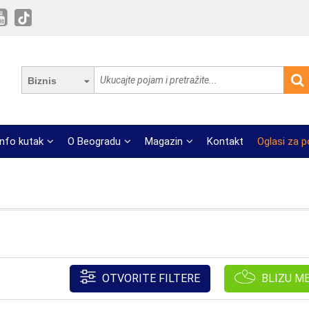
Biznis
Info kutak
O Beogradu
Magazin
Kontakt
Oglasi za 
OTVORITE FILTERE
BLIZU M