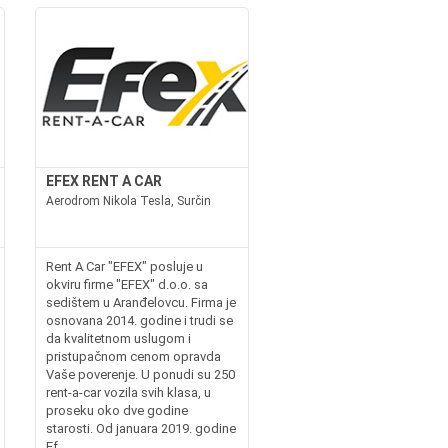
EFEX RENT A CAR
Aerodrom Nikola Tesla, Surčin
Rent A Car "EFEX" posluje u
okviru firme "EFEX" d.o.o. sa
sedištem u Aranđelovcu. Firma je
osnovana 2014. godine i trudi se
da kvalitetnom uslugom i
pristupačnom cenom opravda
Vaše poverenje. U ponudi su 250
rent-a-car vozila svih klasa, u
proseku oko dve godine
starosti. Od januara 2019. godine
Ef...