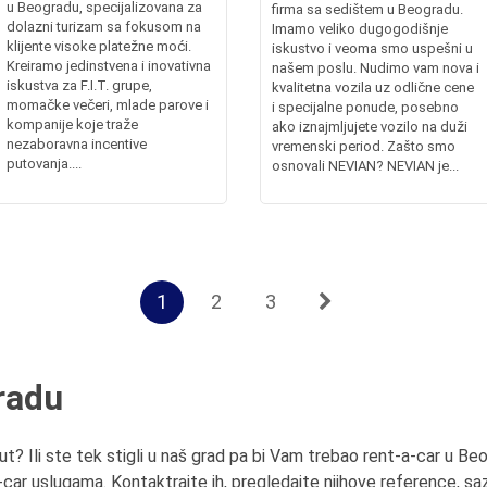
u Beogradu, specijalizovana za
firma sa sedištem u Beogradu.
dolazni turizam sa fokusom na
Imamo veliko dugogodišnje
klijente visoke platežne moći.
iskustvo i veoma smo uspešni u
Kreiramo jedinstvena i inovativna
našem poslu. Nudimo vam nova i
iskustva za F.I.T. grupe,
kvalitetna vozila uz odlične cene
momačke večeri, mlade parove i
i specijalne ponude, posebno
kompanije koje traže
ako iznajmljujete vozilo na duži
nezaboravna incentive
vremenski period. Zašto smo
putovanja....
osnovali NEVIAN? NEVIAN je...
1
2
3
radu
ut? Ili ste tek stigli u naš grad pa bi Vam trebao rent-a-car u Be
car uslugama. Kontaktrajte ih, pregledajte njihove reference, sazn