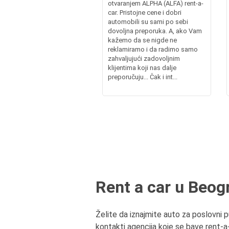
otvaranjem ALPHA (ALFA) rent-a-
car. Pristojne cene i dobri
automobili su sami po sebi
dovoljna preporuka. A, ako Vam
kažemo da se nigde ne
reklamiramo i da radimo samo
zahvaljujući zadovoljnim
klijentima koji nas dalje
preporučuju... Čak i int...
Rent a car u Beog
Želite da iznajmite auto za poslovni p
kontakti agencija koje se bave rent-a-