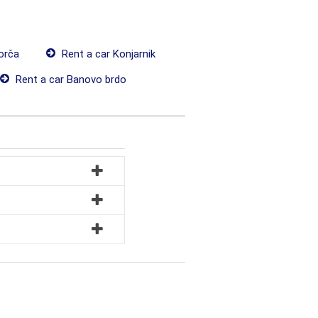
orča
Rent a car Konjarnik
Rent a car Banovo brdo