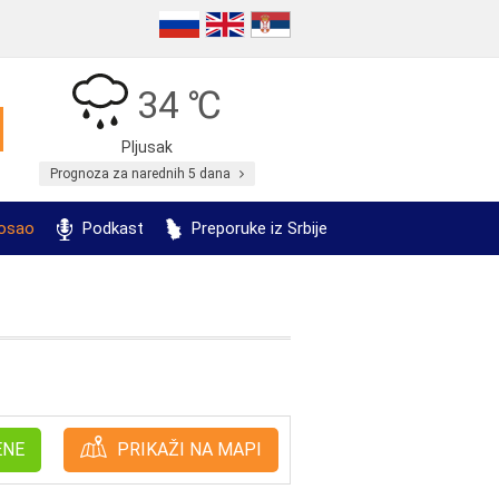
34 ℃
Pljusak
Prognoza za narednih 5 dana
posao
Podkast
Preporuke iz Srbije
ENE
PRIKAŽI NA MAPI