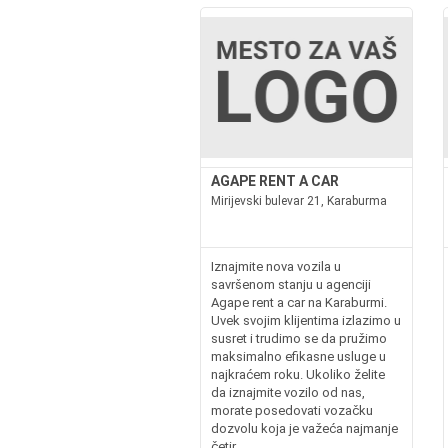
AGAPE RENT A CAR
Mirijevski bulevar 21, Karaburma
Iznajmite nova vozila u
savršenom stanju u agenciji
Agape rent a car na Karaburmi.
Uvek svojim klijentima izlazimo u
susret i trudimo se da pružimo
maksimalno efikasne usluge u
najkraćem roku. Ukoliko želite
da iznajmite vozilo od nas,
morate posedovati vozačku
dozvolu koja je važeća najmanje
četir...