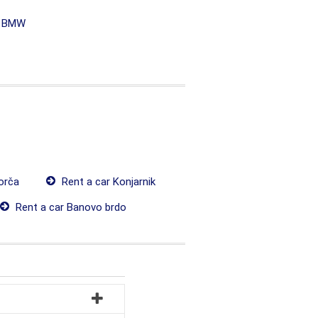
r BMW
orča
Rent a car Konjarnik
Rent a car Banovo brdo