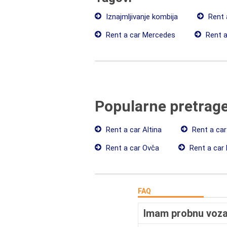
Iznajmljivanje kombija
Rent 
Rent a car Mercedes
Rent a
Popularne pretrag
Rent a car Altina
Rent a car
Rent a car Ovča
Rent a car 
FAQ
Imam probnu vozač