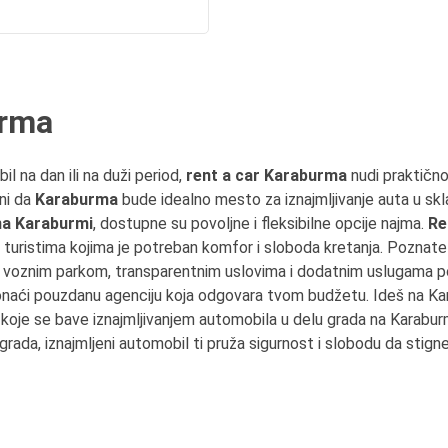
urma
il na dan ili na duži period,
rent a car Karaburma
nudi praktično 
ini da
Karaburma
bude idealno mesto za iznajmljivanje auta u skl
na Karaburmi
, dostupne su povoljne i fleksibilne opcije najma.
Re
 turistima kojima je potreban komfor i sloboda kretanja. Poznat
voznim parkom, transparentnim uslovima i dodatnim uslugama pop
onaći pouzdanu agenciju koja odgovara tvom budžetu. Ideš na Ka
 koje se bave iznajmljivanjem automobila u delu grada na Karaburm
grada, iznajmljeni automobil ti pruža sigurnost i slobodu da stign