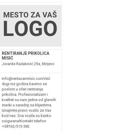
RENTIRANJE PRIKOLICA
MISIĆ
Jovanke Radaković 29a, Mirijevo
info@rentacarmisic.comVeć
dugi niz godina bavimo se
poslom u sferi rentiranja
prikolica. Profesionalizam i
kvalitet su nam jedne od glavnih
stavki u saradnji sa klijentima.
Iznajmite pravo vozilo za Vas
kod nas. Sva vozila su kasko
osigurana!Kontakt telefon:
+38162/515-382