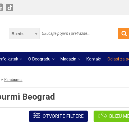
Biznis
Info kutak
O Beogradu
Magazin
Kontakt
Oglasi za 
Karaburma
aburmi Beograd
OTVORITE FILTERE
BLIZU M