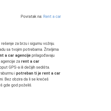
Povratak na:
Rent a car
rešenje za brzu i sigurnu vožnju.
adu sa tvojim potrebama. Žiteljima
nt a car agencije
prilagođavaju
e agencije za
rent a car
ut GPS-a ili dečijih sedišta.
raburmu i
potreban ti je rent a car
i. Bez obzira da li se krećeš
eš gde god poželiš.