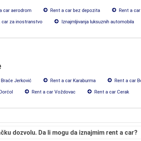
a car aerodrom
Rent a car bez depozita
Rent a ca
 car za inostranstvo
Iznajmljivanja luksuznih automobila
e
 Braće Jerković
Rent a car Karaburma
Rent a car B
Dorćol
Rent a car Voždovac
Rent a car Cerak
ku dozvolu. Da li mogu da iznajmim rent a car?