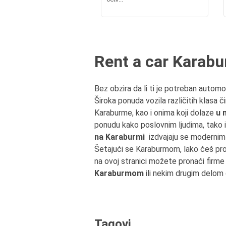
Rent a car Karab
Bez obzira da li ti je potreban automob
Široka ponuda vozila različitih klasa č
Karaburme, kao i onima koji dolaze
u 
ponudu kako poslovnim ljudima, tako i
na Karaburmi
izdvajaju se modernim 
Šetajući se Karaburmom, lako ćeš pr
na ovoj stranici možete pronaći firme
Karaburmom
ili nekim drugim delom 
Tagovi