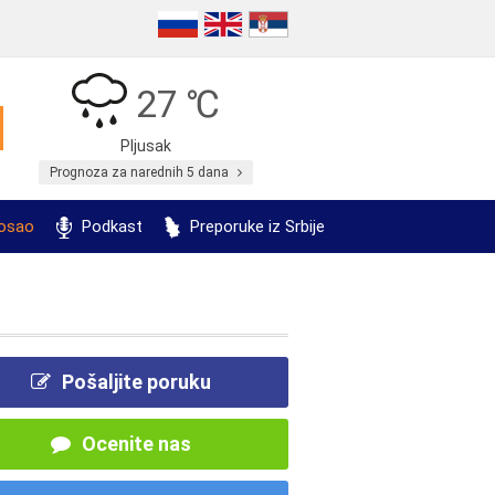
27 ℃
Pljusak
Prognoza za narednih 5 dana
posao
Podkast
Preporuke iz Srbije
Pošaljite poruku
Ocenite nas