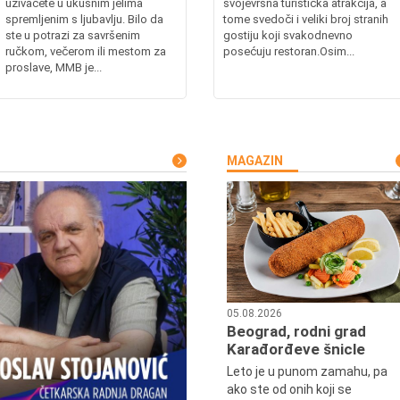
uživaćete u ukusnim jelima
svojevrsna turistička atrakcija, a
spremljenim s ljubavlju. Bilo da
tome svedoči i veliki broj stranih
ste u potrazi za savršenim
gostiju koji svakodnevno
ručkom, večerom ili mestom za
posećuju restoran.Osim...
proslave, MMB je...
MAGAZIN
05.08.2026
Beograd, rodni grad
Karađorđeve šnicle
Leto je u punom zamahu, pa
ako ste od onih koji se