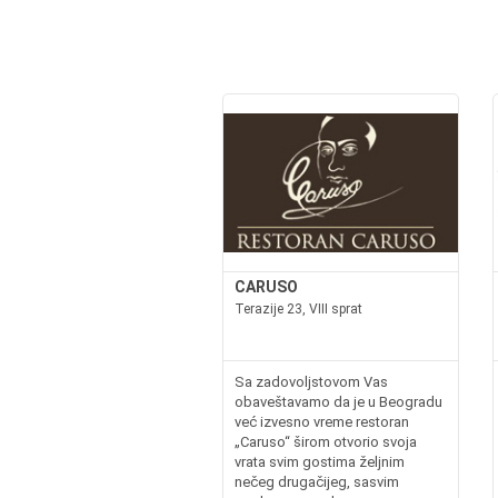
CARUSO
Terazije 23, VIII sprat
Sa zadovoljstovom Vas
obaveštavamo da je u Beogradu
već izvesno vreme restoran
„Caruso“ širom otvorio svoja
vrata svim gostima željnim
nečeg drugačijeg, sasvim