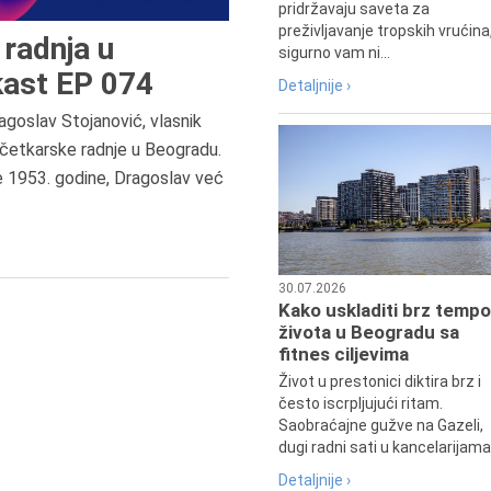
pridržavaju saveta za
preživljavanje tropskih vrućina
radnja u
sigurno vam ni...
ast EP 074
Detaljnije ›
agoslav Stojanović, vlasnik
7.8.2015.
četkarske radnje u Beogradu.
Preminula je Đurđija Cvetić,
e 1953. godine, Dragoslav već
pozorišna, filmska i TV glumica.
30.07.2026
Kako uskladiti brz tempo
života u Beogradu sa
fitnes ciljevima
Život u prestonici diktira brz i
često iscrpljujući ritam.
Saobraćajne gužve na Gazeli,
dugi radni sati u kancelarijama.
Detaljnije ›