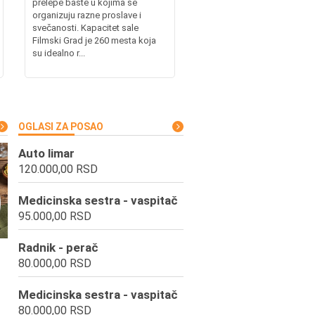
prelepe bašte u kojima se
organizuju razne proslave i
svečanosti. Kapacitet sale
Filmski Grad je 260 mesta koja
su idealno r...
OGLASI ZA POSAO
Auto limar
120.000,00 RSD
Medicinska sestra - vaspitač
95.000,00 RSD
Radnik - perač
80.000,00 RSD
Medicinska sestra - vaspitač
80.000,00 RSD