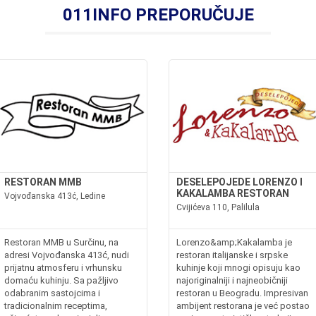
011INFO PREPORUČUJE
RESTORAN MMB
DESELEPOJEDE LORENZO I
KAKALAMBA RESTORAN
Vojvođanska 413ć, Ledine
Cvijićeva 110, Palilula
Restoran MMB u Surčinu, na
Lorenzo&amp;Kakalamba je
adresi Vojvođanska 413ć, nudi
restoran italijanske i srpske
prijatnu atmosferu i vrhunsku
kuhinje koji mnogi opisuju kao
domaću kuhinju. Sa pažljivo
najoriginalniji i najneobičniji
odabranim sastojcima i
restoran u Beogradu. Impresivan
tradicionalnim receptima,
ambijent restorana je već postao