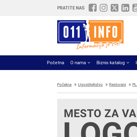
PRATITE NAS
Početna
O nama
Biznis katalog
Početna
Ugostiteljstvo
Restorani
PL