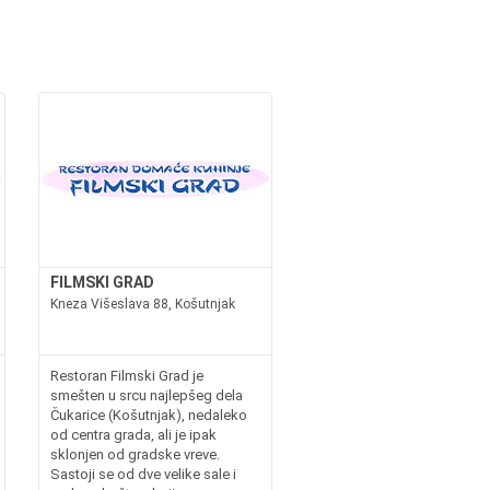
FILMSKI GRAD
Kneza Višeslava 88, Košutnjak
Restoran Filmski Grad je
smešten u srcu najlepšeg dela
Čukarice (Košutnjak), nedaleko
od centra grada, ali je ipak
sklonjen od gradske vreve.
Sastoji se od dve velike sale i