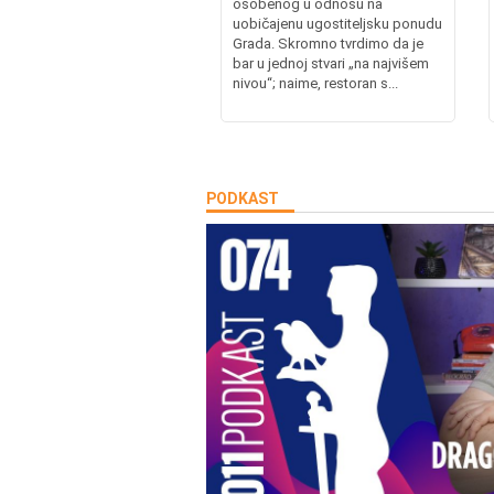
osobenog u odnosu na
uobičajenu ugostiteljsku ponudu
Grada. Skromno tvrdimo da je
bar u jednoj stvari „na najvišem
nivou“; naime, restoran s...
PODKAST