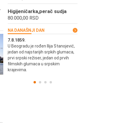
,
Higijeničarka,perač sudja
80.000,00 RSD
NA DANAŠNJI DAN
7.8.1859.
7.8.1855.
U Beogradu je rođen Ilija Stanojević,
U Beogradu je rođen Svetisla
jedan od najstarijih srpkih glumaca,
Dinulović, pozorišni glumac i r
prvi srpski režiser, jedan od prvih
filmskih glumaca u srpskim
krajevima.
..