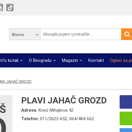
Biznis
Info kutak
O Beogradu
Magazin
Kontakt
Oglasi za 
AVI JAHAČ GROZD
PLAVI JAHAČ GROZD
Adresa:
Knez Mihajlova 42
Telefon:
011/2623-652
,
064/484-662