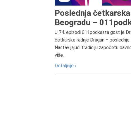
Poslednja četkarska 
Beogradu – 011podk
U 74. epizodi 011podkasta gost je Dr
četkarske radnje Dragan – poslednje 
Nastavljajući tradiciju započetu davn
više...
Detaljnije ›