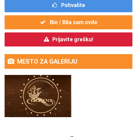
Pohvalite
Bio / Bila sam ovde
Prijavite grešku!
MESTO ZA GALERIJU