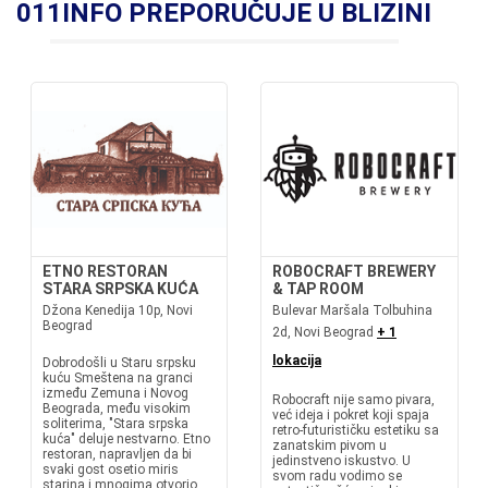
011INFO PREPORUČUJE U BLIZINI
ETNO RESTORAN
ROBOCRAFT BREWERY
STARA SRPSKA KUĆA
& TAP ROOM
Džona Kenedija 10p, Novi
Bulevar Maršala Tolbuhina
Beograd
2d, Novi Beograd
+ 1
lokacija
Dobrodošli u Staru srpsku
kuću Smeštena na granci
između Zemuna i Novog
Robocraft nije samo pivara,
Beograda, među visokim
već ideja i pokret koji spaja
soliterima, "Stara srpska
retro-futurističku estetiku sa
kuća" deluje nestvarno. Etno
zanatskim pivom u
restoran, napravljen da bi
jedinstveno iskustvo. U
svaki gost osetio miris
svom radu vodimo se
starina i mnogima otvorio