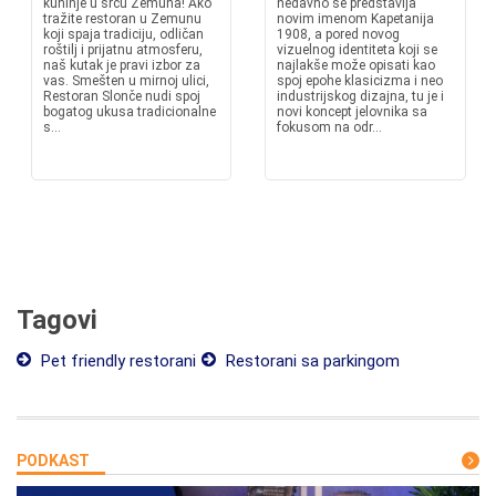
kuhinje u srcu Zemuna! Ako
nedavno se predstavlja
tražite restoran u Zemunu
novim imenom Kapetanija
koji spaja tradiciju, odličan
1908, a pored novog
roštilj i prijatnu atmosferu,
vizuelnog identiteta koji se
naš kutak je pravi izbor za
najlakše može opisati kao
vas. Smešten u mirnoj ulici,
spoj epohe klasicizma i neo
Restoran Slonče nudi spoj
industrijskog dizajna, tu je i
bogatog ukusa tradicionalne
novi koncept jelovnika sa
s...
fokusom na odr...
Tagovi
Pet friendly restorani
Restorani sa parkingom
PODKAST