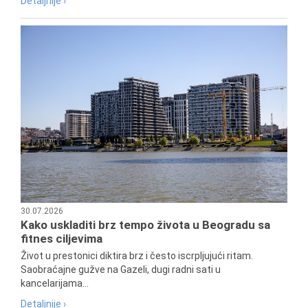
Detaljnije ›
30.07.2026
Kako uskladiti brz tempo života u Beogradu sa
fitnes ciljevima
Život u prestonici diktira brz i često iscrpljujući ritam.
Saobraćajne gužve na Gazeli, dugi radni sati u
kancelarijama...
Detaljnije ›