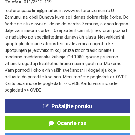
Telefon:
011/2612-119
restoranpasatim@gmail.com www.restoranzemun.rs U
Zemunu, na obali Dunava kuva se i danas dobra riblja čorba. Do
čorbe se stize ovako: ide se do centra Zemuna, a onda lagano
dalje za mirisom čorbe... Ovaj autentičan riblji restoran poznat
je nadaleko po specijalitetima dunavskih alasa. Nesvakidašnji
spoj tople domaće atmosfere uz ležerni ambijent reke
upotpunjen je jelovnikom koji pruža izbor tradicionalne i
moderne mediteranske kuhinje. Od 1980. godine pružamo
vrhunski ugođaj i kvalitetnu hranu našim gostima. Možemo
Vam pomoći i oko svih vaših svečanosti i događaja koje
odlučite da priredite kod nas. Meni možete pogledati >> OVDE
Kartu pića možete pogledati >> OVDE Kartu vina možete
pogledati >> OVDE
Pošaljite poruku
Ocenite nas