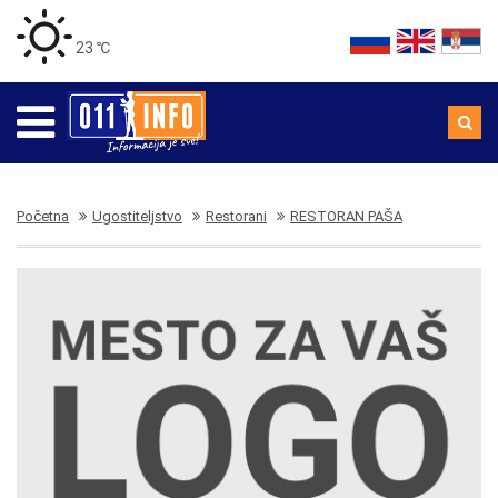
23 ℃
Početna
Ugostiteljstvo
Restorani
RESTORAN PAŠA