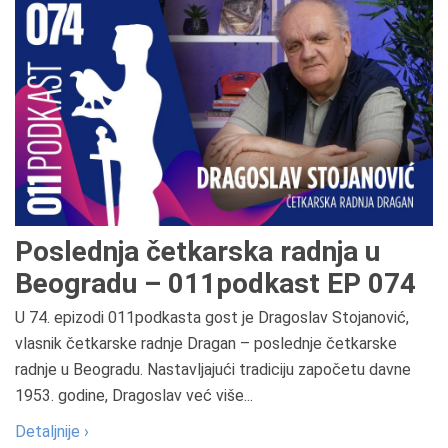
Poslednja četkarska radnja u
Beogradu – 011podkast EP 074
U 74. epizodi 011podkasta gost je Dragoslav Stojanović,
vlasnik četkarske radnje Dragan – poslednje četkarske
radnje u Beogradu. Nastavljajući tradiciju započetu davne
1953. godine, Dragoslav već više...
Detaljnije ›