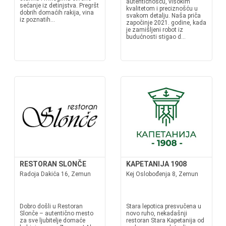
autentičnošću, visokim
sećanje iz detinjstva. Pregršt
kvalitetom i preciznošću u
dobrih domaćih rakija, vina
svakom detalju. Naša priča
iz poznatih...
započinje 2021. godine, kada
je zamišljeni robot iz
budućnosti stigao d...
RESTORAN SLONČE
KAPETANIJA 1908
Radoja Dakića 16, Zemun
Kej Oslobođenja 8, Zemun
Dobro došli u Restoran
Stara lepotica presvučena u
Slonče – autentično mesto
novo ruho, nekadašnji
za sve ljubitelje domaće
restoran Stara Kapetanija od