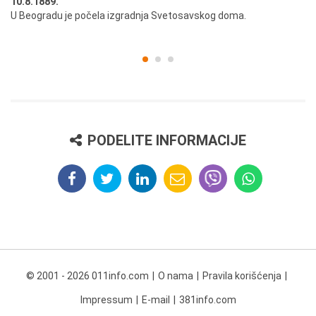
10.8.1889.
10
U Beogradu je počela izgradnja Svetosavskog doma.
Ut
st
PODELITE INFORMACIJE
© 2001 - 2026 011info.com
O nama
Pravila korišćenja
Impressum
E-mail
381info.com