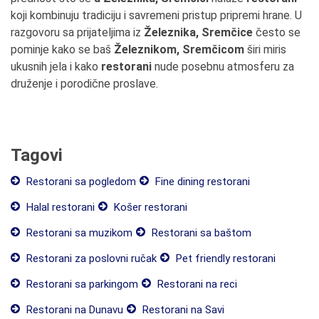
koji kombinuju tradiciju i savremeni pristup pripremi hrane. U
razgovoru sa prijateljima iz
Železnika, Sremčice
često se
pominje kako se baš
Železnikom, Sremčicom
širi miris
ukusnih jela i kako
restorani
nude posebnu atmosferu za
druženje i porodične proslave.
Tagovi
Restorani sa pogledom
Fine dining restorani
Halal restorani
Košer restorani
Restorani sa muzikom
Restorani sa baštom
Restorani za poslovni ručak
Pet friendly restorani
Restorani sa parkingom
Restorani na reci
Restorani na Dunavu
Restorani na Savi