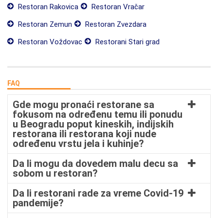
Restoran Rakovica
Restoran Vračar
Restoran Zemun
Restoran Zvezdara
Restoran Voždovac
Restorani Stari grad
FAQ
Gde mogu pronaći restorane sa
fokusom na određenu temu ili ponudu
u Beogradu poput kineskih, indijskih
restorana ili restorana koji nude
određenu vrstu jela i kuhinje?
Da li mogu da dovedem malu decu sa
sobom u restoran?
Da li restorani rade za vreme Covid-19
pandemije?