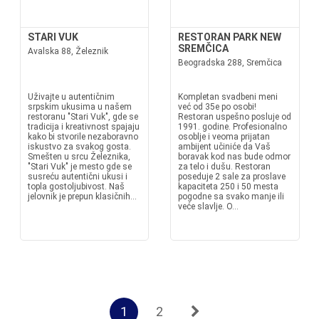
STARI VUK
RESTORAN PARK NEW
SREMČICA
Avalska 88, Železnik
Beogradska 288, Sremčica
Uživajte u autentičnim
Kompletan svadbeni meni
srpskim ukusima u našem
već od 35e po osobi!
restoranu "Stari Vuk", gde se
Restoran uspešno posluje od
tradicija i kreativnost spajaju
1991. godine. Profesionalno
kako bi stvorile nezaboravno
osoblje i veoma prijatan
iskustvo za svakog gosta.
ambijent učiniće da Vaš
Smešten u srcu Železnika,
boravak kod nas bude odmor
"Stari Vuk" je mesto gde se
za telo i dušu. Restoran
susreću autentični ukusi i
poseduje 2 sale za proslave
topla gostoljubivost. Naš
kapaciteta 250 i 50 mesta
jelovnik je prepun klasičnih...
pogodne sa svako manje ili
veće slavlje. O...
1
2