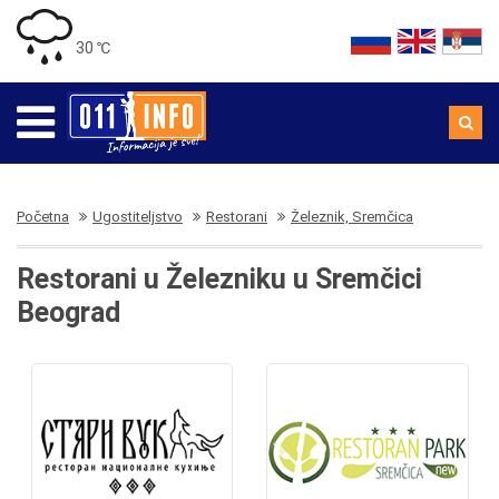
30 ℃
Početna
Ugostiteljstvo
Restorani
Železnik, Sremčica
Restorani u Železniku u Sremčici
Beograd