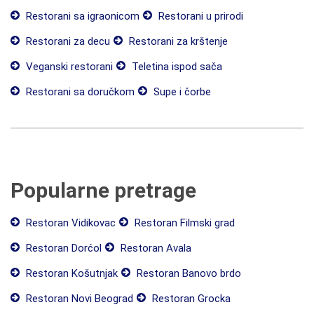
Restorani sa igraonicom
Restorani u prirodi
Restorani za decu
Restorani za krštenje
Veganski restorani
Teletina ispod sača
Restorani sa doručkom
Supe i čorbe
Popularne pretrage
Restoran Vidikovac
Restoran Filmski grad
Restoran Dorćol
Restoran Avala
Restoran Košutnjak
Restoran Banovo brdo
Restoran Novi Beograd
Restoran Grocka