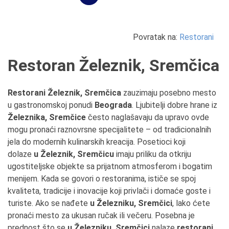
Povratak na:
Restorani
Restoran Železnik, Sremčica
Restorani Železnik, Sremčica
zauzimaju posebno mesto
u gastronomskoj ponudi
Beograda
. Ljubitelji dobre hrane iz
Železnika, Sremčice
često naglašavaju da upravo ovde
mogu pronaći raznovrsne specijalitete – od tradicionalnih
jela do modernih kulinarskih kreacija. Posetioci koji
dolaze
u
Železnik, Sremčicu
imaju priliku da otkriju
ugostiteljske objekte sa prijatnom atmosferom i bogatim
menijem. Kada se govori o restoranima, ističe se spoj
kvaliteta, tradicije i inovacije koji privlači i domaće goste i
turiste. Ako se nađete
u
Železniku, Sremčici
, lako ćete
pronaći mesto za ukusan ručak ili večeru. Posebna je
prednost što se
u
Železniku, Sremčici
nalaze
restorani