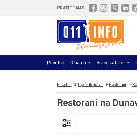
PRATITE NAS
Početna
O nama
Biznis katalog
Početna
Ugostiteljstvo
Restorani
Re
Restorani na Duna