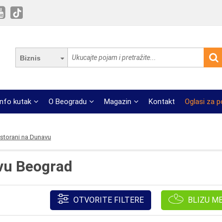
Biznis
Info kutak
O Beogradu
Magazin
Kontakt
Oglasi za 
storani na Dunavu
vu Beograd
OTVORITE FILTERE
BLIZU M