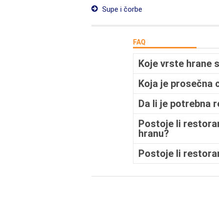
Supe i čorbe
FAQ
Koje vrste hrane
Koja je prosečna
Da li je potrebna
Postoje li restor
hranu?
Postoje li restor