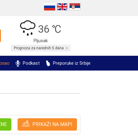
36 ℃
Pljusak
Prognoza za narednih 5 dana
posao
Podkast
Preporuke iz Srbije
ENE
PRIKAŽI NA MAPI