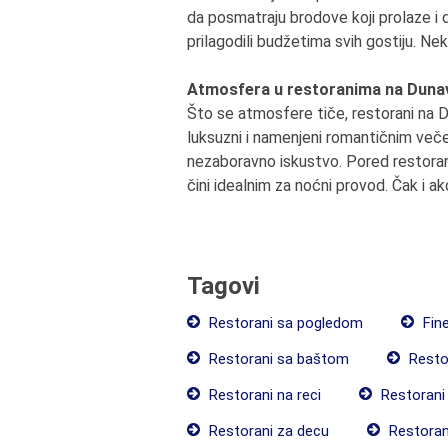
da posmatraju brodove koji prolaze i d
prilagodili budžetima svih gostiju. Nek
Atmosfera u restoranima na Duna
Što se atmosfere tiče, restorani na D
luksuzni i namenjeni romantičnim veče
nezaboravno iskustvo. Pored restoran
čini idealnim za noćni provod. Čak i 
Tagovi
Restorani sa pogledom
Fine
Restorani sa baštom
Restor
Restorani na reci
Restorani
Restorani za decu
Restorani