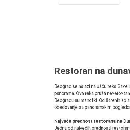
Restoran na duna
Beograd se nalazi na ušću reka Save i
panorama. Ova reka pruža neverovatne 
Beogradu su raznoliki. Od šarenih spl
obedovanje sa panoramskim pogledom. Ve
Najveća prednost restorana na Du
Jedna od najvećih prednosti restorana