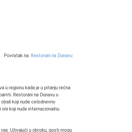
Povratak na:
Restorani na Dunavu
a u regionu kada je u pitanju rečna
 pamti. Restorani na Dunavu u
a obali koji nude celodnevno
oni koji nude internacionalnu.
 vas. Uživajući u obroku, gosti mogu