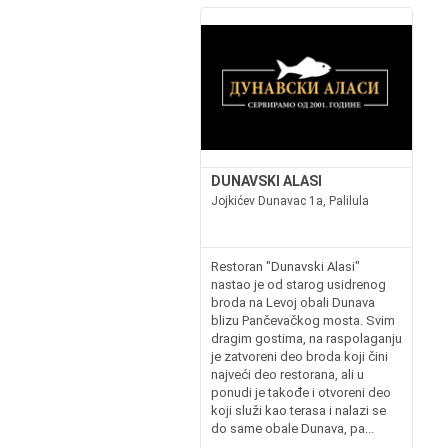
DUNAVSKI ALASI
Jojkićev Dunavac 1a, Palilula
Restoran "Dunavski Alasi"
nastao je od starog usidrenog
broda na Levoj obali Dunava
blizu Pančevačkog mosta. Svim
dragim gostima, na raspolaganju
je zatvoreni deo broda koji čini
najveći deo restorana, ali u
ponudi je takođe i otvoreni deo
koji služi kao terasa i nalazi se
do same obale Dunava, pa...