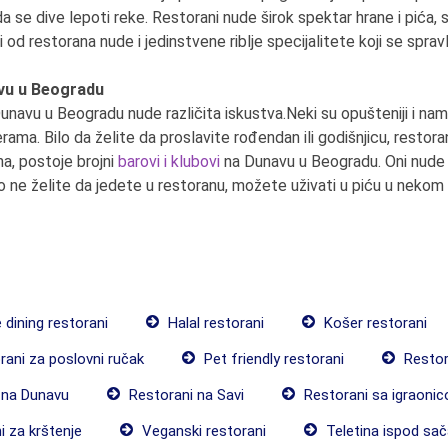
a se dive lepoti reke. Restorani nude širok spektar hrane i pića, 
i od restorana nude i jedinstvene riblje specijalitete koji se spravl
vu u Beogradu
unavu u Beogradu nude različita iskustva.Neki su opušteniji i nam
rama. Bilo da želite da proslavite rođendan ili godišnjicu, resto
a, postoje brojni
barovi i klubovi
na Dunavu u Beogradu. Oni nude r
ako ne želite da jedete u restoranu, možete uživati u piću u neko
 dining restorani
Halal restorani
Košer restorani
ani za poslovni ručak
Pet friendly restorani
Restor
 na Dunavu
Restorani na Savi
Restorani sa igraoni
 za krštenje
Veganski restorani
Teletina ispod sač