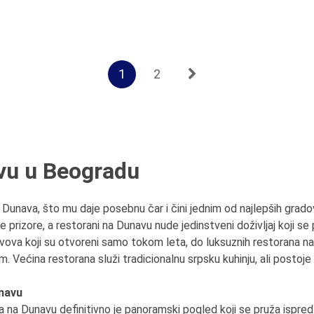
1
2
vu u Beogradu
 Dunava, što mu daje posebnu čar i čini jednim od najlepših gradov
prizore, a restorani na Dunavu nude jedinstveni doživljaj koji se
avova koji su otvoreni samo tokom leta, do luksuznih restorana n
ćina restorana služi tradicionalnu srpsku kuhinju, ali postoje i 
navu
 na Dunavu definitivno je panoramski pogled koji se pruža ispred