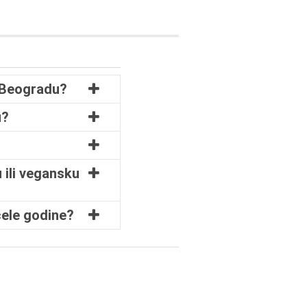
u Beogradu?
u?
 ili vegansku
cele godine?