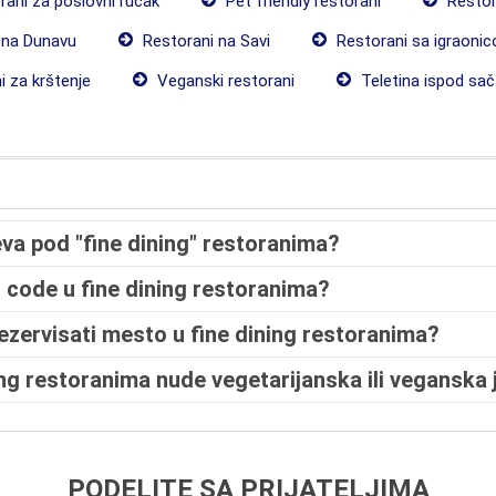
ani za poslovni ručak
Pet friendly restorani
Restor
 na Dunavu
Restorani na Savi
Restorani sa igraoni
 za krštenje
Veganski restorani
Teletina ispod sač
a pod "fine dining" restoranima?
s code u fine dining restoranima?
rezervisati mesto u fine dining restoranima?
ning restoranima nude vegetarijanska ili veganska 
PODELITE SA PRIJATELJIMA