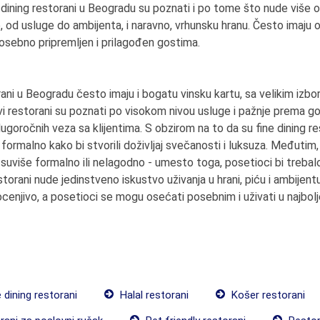
ne dining restorani u Beogradu su poznati i po tome što nude više 
, od usluge do ambijenta, i naravno, vrhunsku hranu. Često imaju o
 posebno pripremljen i prilagođen gostima.
ani u Beogradu često imaju i bogatu vinsku kartu, sa velikim izbor
vi restorani su poznati po visokom nivou usluge i pažnje prema 
dugoročnih veza sa klijentima. S obzirom na to da su fine dining r
formalno kako bi stvorili doživljaj svečanosti i luksuza. Međutim
suviše formalno ili nelagodno - umesto toga, posetioci bi trebalo
torani nude jedinstveno iskustvo uživanja u hrani, piću i ambijentu
ocenjivo, a posetioci se mogu osećati posebnim i uživati u najbo
 dining restorani
Halal restorani
Košer restorani