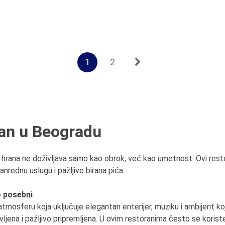
1
2
ran u Beogradu
e hrana ne doživljava samo kao obrok, već kao umetnost. Ovi res
vanrednu uslugu i pažljivo birana pića.
o posebni
tmosferu koja uključuje elegantan enterijer, muziku i ambijent koji
jena i pažljivo pripremljena. U ovim restoranima često se koriste l