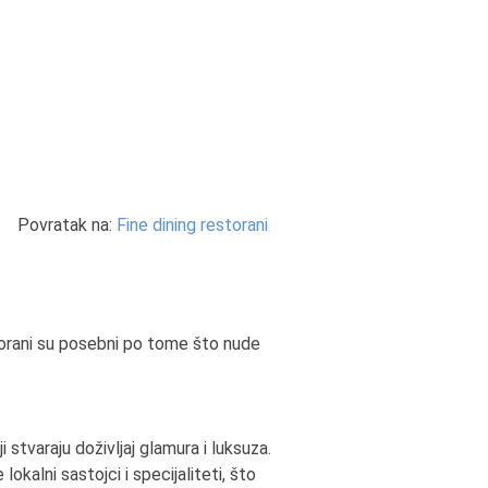
Povratak na:
Fine dining restorani
torani su posebni po tome što nude
 stvaraju doživljaj glamura i luksuza.
okalni sastojci i specijaliteti, što