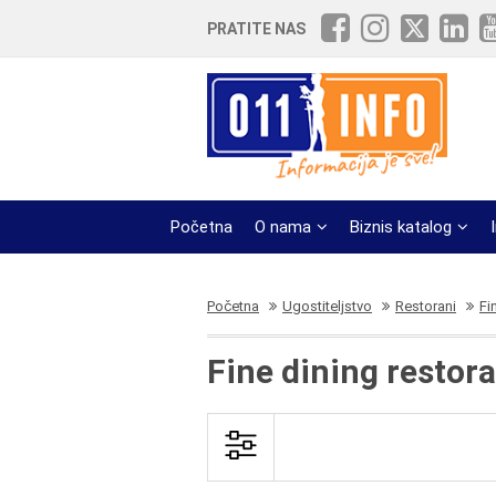
PRATITE NAS
Početna
O nama
Biznis katalog
Početna
Ugostiteljstvo
Restorani
Fi
Fine dining restor