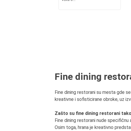
Fine dining resto
Fine dining restorani su mesta gde s
kreativne i sofisticirane obroke, uz iz
Zašto su fine dining restorani tak
Fine dining restorani nude specifičnu a
Osim toga, hrana je kreativno predstavl