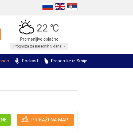
22 ℃
Promenljivo oblačno
Prognoza za narednih 5 dana
posao
Podkast
Preporuke iz Srbije
ENE
PRIKAŽI NA MAPI