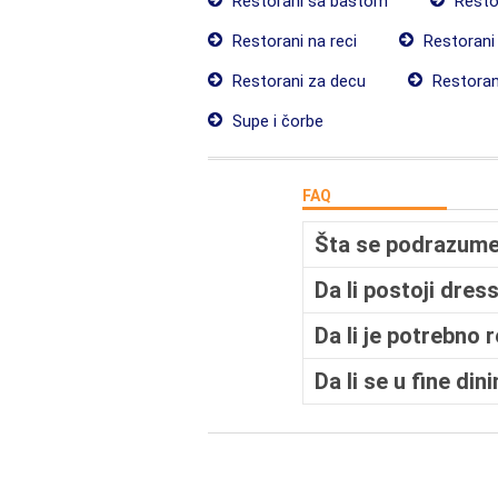
Restorani sa baštom
Restor
Restorani na reci
Restorani
Restorani za decu
Restorani
Supe i čorbe
FAQ
Šta se podrazumev
Da li postoji dres
Da li je potrebno 
Da li se u fine di