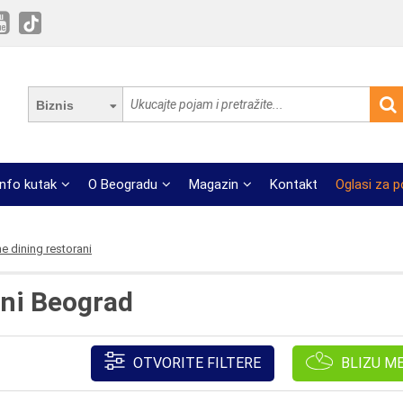
Biznis
Info kutak
O Beogradu
Magazin
Kontakt
Oglasi za 
ne dining restorani
ani Beograd
OTVORITE FILTERE
BLIZU M