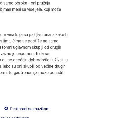
od samo obroka - oni pružaju
biman meni sa više jela, koji može
om vina koja su pažljivo birana kako bi
gostima, čime se postiže ne samo
estorani uglavnom skuplji od drugih
, važno je napomenuti da se
 da se osećaju dobrodošlo i uživaju u
. Iako su oni skuplji od većine drugih
ljem što gastronomija može ponuditi.
Restorani sa muzikom