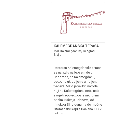
KALEMEGDANSKA TERASA
Mali Kalemegdan bb, Beograd,
Srbija
Restoran Kalemegdanska terasa
se nalazi u najlepšem delu
Beograda, na Kalemegdanu,
potpuno uklopljen u ambijent
tvrđave. Malo je velikih naroda
koji na Kalemegdanu neće naći
svoje tragove…posle nebrojenih
bitaka, rušenja i obnova, od
rimskog Singidunuma do moćne
Otomanske kapije Balkana. U XV
veku o...