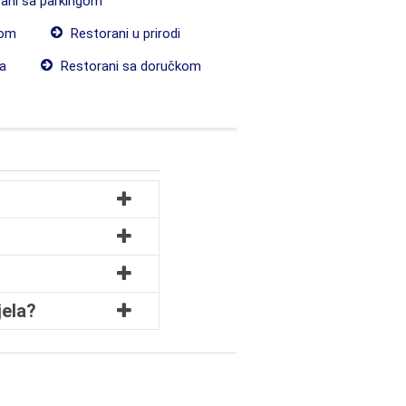
ani sa parkingom
com
Restorani u prirodi
a
Restorani sa doručkom
jela?