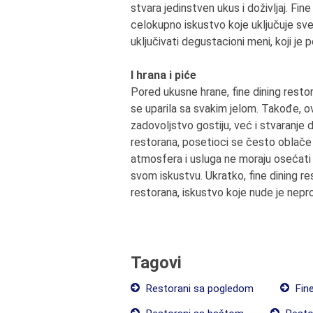
stvara jedinstven ukus i doživljaj. Fi
celokupno iskustvo koje uključuje sve
uključivati degustacioni meni, koji je
I hrana i piće
Pored ukusne hrane, fine dining restor
se uparila sa svakim jelom. Takođe, o
zadovoljstvo gostiju, već i stvaranje 
restorana, posetioci se često oblače 
atmosfera i usluga ne moraju osećati 
svom iskustvu. Ukratko, fine dining res
restorana, iskustvo koje nude je nepr
Tagovi
Restorani sa pogledom
Fine