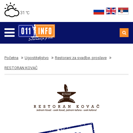
31 ℃
Početna
Ugostiteljstvo
Restorani za svadbe, proslave
RESTORAN KOVAČ