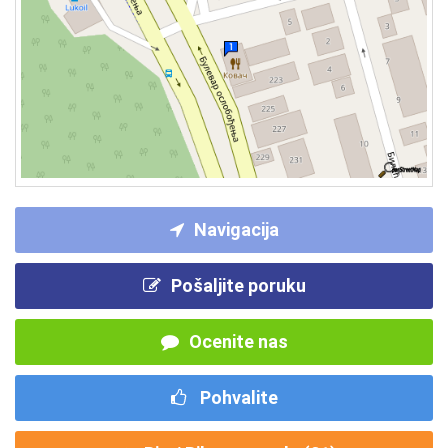
Navigacija
Pošaljite poruku
Ocenite nas
Pohvalite