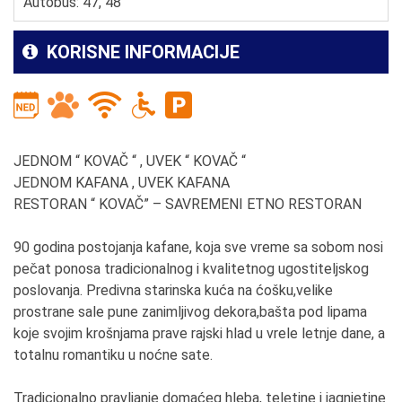
Autobus: 47, 48
KORISNE INFORMACIJE
JEDNOM “ KOVAČ “ , UVEK “ KOVAČ “
JEDNOM KAFANA , UVEK KAFANA
RESTORAN “ KOVAČ” – SAVREMENI ETNO RESTORAN
90 godina postojanja kafane, koja sve vreme sa sobom nosi
pečat ponosa tradicionalnog i kvalitetnog ugostiteljskog
poslovanja. Predivna starinska kuća na ćošku,velike
prostrane sale pune zanimljivog dekora,bašta pod lipama
koje svojim krošnjama prave rajski hlad u vrele letnje dane, a
totalnu romantiku u noćne sate.
Tradicionalno pravljanje domaćeg hleba, teletine i jagnjetine