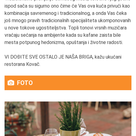
ispod sača su sigurno ono čime će Vas ova kuća privući kao
kombinacija savremenog i tradicionalnog, a onda Vas čeka
još mnogo pravih tradicionalnih specijaliteta ukomponovanih
u nove tokove ugostiteljstva. Topli tonovi vrsnih muzičara
vraćaju sećanja na ambijente kada su kafane zaista bile
mesta potpunog hedonizma, opuštanja i životne radosti.
VI DOĐITE SVE OSTALO JE NAŠA BRIGA, kažu ukućani
restorana Kovač.
FOTO