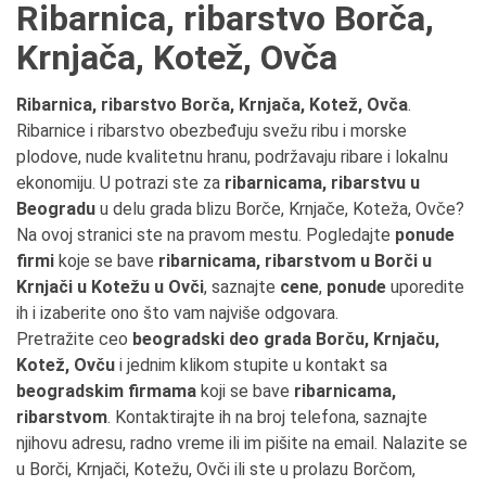
Ribarnica, ribarstvo Borča,
Krnjača, Kotež, Ovča
Ribarnica, ribarstvo Borča, Krnjača, Kotež, Ovča
.
Ribarnice i ribarstvo obezbeđuju svežu ribu i morske
plodove, nude kvalitetnu hranu, podržavaju ribare i lokalnu
ekonomiju. U potrazi ste za
ribarnicama, ribarstvu u
Beogradu
u delu grada blizu Borče, Krnjače, Koteža, Ovče?
Na ovoj stranici ste na pravom mestu. Pogledajte
ponude
firmi
koje se bave
ribarnicama, ribarstvom u Borči u
Krnjači u Kotežu u Ovči
, saznajte
cene
,
ponude
uporedite
ih i izaberite ono što vam najviše odgovara.
Pretražite ceo
beogradski deo grada Borču, Krnjaču,
Kotež, Ovču
i jednim klikom stupite u kontakt sa
beogradskim firmama
koji se bave
ribarnicama,
ribarstvom
. Kontaktirajte ih na broj telefona, saznajte
njihovu adresu, radno vreme ili im pišite na email. Nalazite se
u Borči, Krnjači, Kotežu, Ovči ili ste u prolazu Borčom,