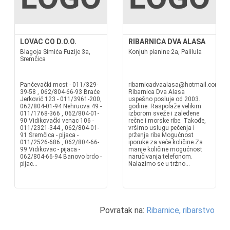
LOVAC CO D.O.O.
RIBARNICA DVA ALASA
Blagoja Simića Fuzije 3a,
Konjuh planine 2a, Palilula
Sremčica
Pančevački most - 011/329-
ribarnicadvaalasa@hotmail.com
39-58 , 062/804-66-93 Braće
Ribarnica Dva Alasa
Jerković 123 - 011/3961-200,
uspešno posluje od 2003.
062/804-01-94 Nehruova 49 -
godine. Raspolaže velikim
011/1768-366 , 062/804-01-
izborom sveže i zaleđene
90 Vidikovački venac 106 -
rečne i morske ribe. Takođe,
011/2321-344 , 062/804-01-
vršimo uslugu pečenja i
91 Sremčica - pijaca -
prženja ribe.Mogućnost
011/2526-686 , 062/804-66-
iporuke za veće količine.Za
99 Vidikovac - pijaca -
manje količine mogućnost
062/804-66-94 Banovo brdo -
naručivanja telefonom.
pijac...
Nalazimo se u tržno...
Povratak na:
Ribarnice, ribarstvo