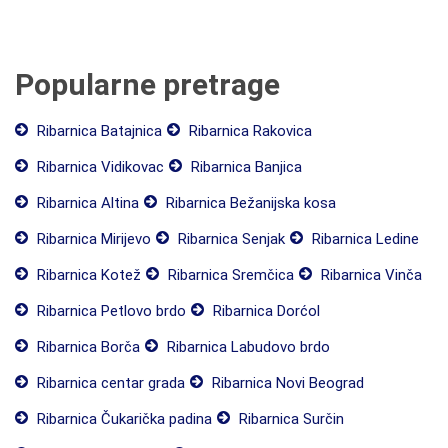
Popularne pretrage
Ribarnica Batajnica
Ribarnica Rakovica
Ribarnica Vidikovac
Ribarnica Banjica
Ribarnica Altina
Ribarnica Bežanijska kosa
Ribarnica Mirijevo
Ribarnica Senjak
Ribarnica Ledine
Ribarnica Kotež
Ribarnica Sremčica
Ribarnica Vinča
Ribarnica Petlovo brdo
Ribarnica Dorćol
Ribarnica Borča
Ribarnica Labudovo brdo
Ribarnica centar grada
Ribarnica Novi Beograd
Ribarnica Čukarička padina
Ribarnica Surčin