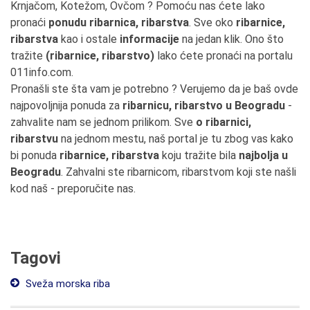
Krnjačom, Kotežom, Ovčom ? Pomoću nas ćete lako
pronaći
ponudu ribarnica, ribarstva
. Sve oko
ribarnice,
ribarstva
kao i ostale
informacije
na jedan klik. Ono što
tražite
(ribarnice, ribarstvo)
lako ćete pronaći na portalu
011info.com.
Pronašli ste šta vam je potrebno ? Verujemo da je baš ovde
najpovoljnija ponuda za
ribarnicu, ribarstvo u Beogradu
-
zahvalite nam se jednom prilikom. Sve
o ribarnici,
ribarstvu
na jednom mestu, naš portal je tu zbog vas kako
bi ponuda
ribarnice, ribarstva
koju tražite bila
najbolja u
Beogradu
. Zahvalni ste ribarnicom, ribarstvom koji ste našli
kod naš - preporučite nas.
Tagovi
Sveža morska riba