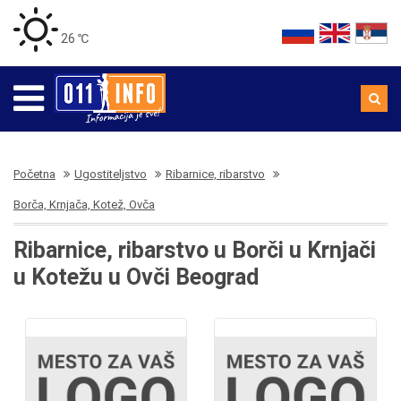
26 ℃
Početna
Ugostiteljstvo
Ribarnice, ribarstvo
Borča, Krnjača, Kotež, Ovča
Ribarnice, ribarstvo u Borči u Krnjači
u Kotežu u Ovči Beograd