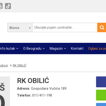
Biznis
Info kutak
O Beogradu
Magazin
Kontakt
Oglasi za 
lubovi
RK OBILIĆ
RK OBILIĆ
Adresa:
Gospodara Vučića 189
Telefon:
011/411-198