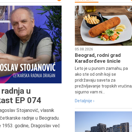
05.08.2026
Beograd, rodni grad
Karađorđeve šnicle
Leto je u punom zamahu, pa
ako ste od onih koji se
pridržavaju saveta za
preživljavanje tropskih vrućina
radnja u
sigurno vam ni...
ast EP 074
Detaljnije ›
agoslav Stojanović, vlasnik
6.8.2013.
četkarske radnje u Beogradu.
Preminula je Zorka Boljanović,
e 1953. godine, Dragoslav već
vazduhoplovni inženjer, predsedn