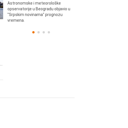
e.
Astronomske i meteorološke
Beogradskoj Areni.
opservatorije u Beogradu objavio u
"Srpskim novinama" prognozu
vremena.
..