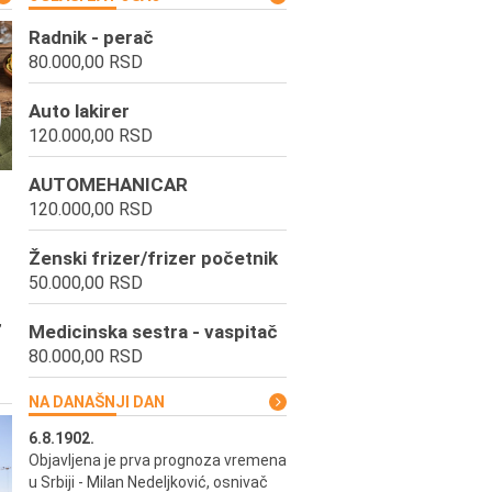
Radnik - perač
80.000,00 RSD
Auto lakirer
120.000,00 RSD
AUTOMEHANICAR
120.000,00 RSD
Ženski frizer/frizer početnik
50.000,00 RSD
,
Medicinska sestra - vaspitač
80.000,00 RSD
NA DANAŠNJI DAN
6.8.1902.
6.8.2004.
Objavljena je prva prognoza vremena
Odigrana je košarkaška prijat
ik
u Srbiji - Milan Nedeljković, osnivač
utakmica između SCG i SAD 