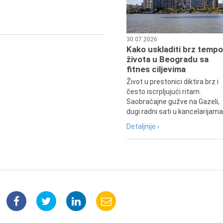
Udruženja žena pilota Jugoslavij
30.07.2026
Kako uskladiti brz tempo
života u Beogradu sa
fitnes ciljevima
Život u prestonici diktira brz i
često iscrpljujući ritam.
Saobraćajne gužve na Gazeli,
dugi radni sati u kancelarijama.
Detaljnije ›