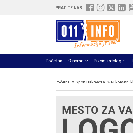
PRATITE NAS
Početna
O nama
Biznis katalog
Početna
Sport i rekreacija
Rukometni k