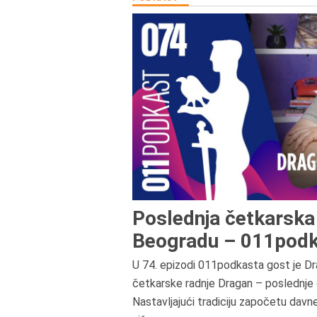
Poslednja četkarska 
Beogradu – 011podk
U 74. epizodi 011podkasta gost je Dr
četkarske radnje Dragan – poslednje 
Nastavljajući tradiciju započetu davn