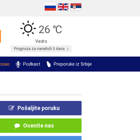
26 ℃
Vedro
Prognoza za narednih 5 dana
posao
Podkast
Preporuke iz Srbije
Pošaljite poruku
Ocenite nas