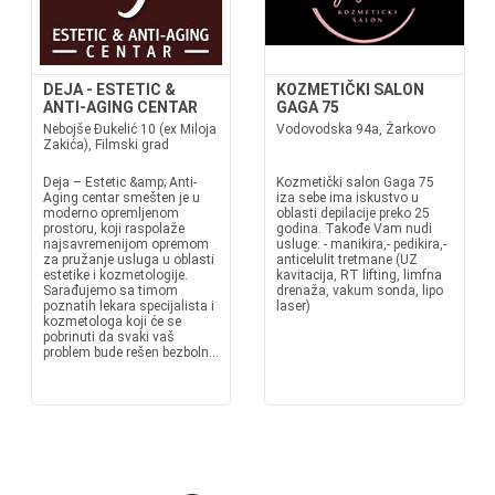
DEJA - ESTETIC &
KOZMETIČKI SALON
ANTI-AGING CENTAR
GAGA 75
Nebojše Đukelić 10 (ex Miloja
Vodovodska 94a, Žarkovo
Zakića), Filmski grad
Deja – Estetic &amp; Anti-
Kozmetički salon Gaga 75
Aging centar smešten je u
iza sebe ima iskustvo u
moderno opremljenom
oblasti depilacije preko 25
prostoru, koji raspolaže
godina. Takođe Vam nudi
najsavremenijom opremom
usluge: - manikira,- pedikira,-
za pružanje usluga u oblasti
anticelulit tretmane (UZ
estetike i kozmetologije.
kavitacija, RT lifting, limfna
Sarađujemo sa timom
drenaža, vakum sonda, lipo
poznatih lekara specijalista i
laser)
kozmetologa koji će se
pobrinuti da svaki vaš
problem bude rešen bezboln...