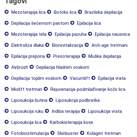
Tagovi
Mezoterapija lica
Botoks lica
Brazilska depilacija
Depilacija šećernom pastom
Epilacija lica
Mezoterapija tela
Epilacija pazuha
Epilacija nausnica
Elektroliza dlaka
Biorevitalizacija
Anti-age tretmani
Epilacija prepona
Presoterapija
Muška depilacija
Airbrush
Depilacija hladnim voskom
Depilacija toplim voskom
Vacumlift
Epilacija vrata
Miolift tretman
Rejuvenacija-podmlađivanje kože lica
Liposukcija butina
Liposukcija podbratka
Liposukcija ruku
Indiba terapija
Liposukcija vrata
Liposukcija lica
Karboksiterapija kose
Fotobiostimulacija
Skinbuster
Kolagen tretman