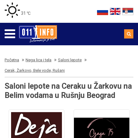
31 ℃
Početna
Nega lica i tela
Saloni lepote
Cerak, Žarkovo, Bele vode, Rušanj
Saloni lepote na Ceraku u Žarkovu na
Belim vodama u Rušnju Beograd