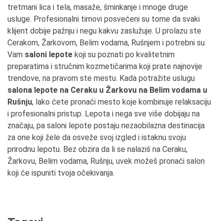
tretmani lica i tela, masaže, šminkanje i mnoge druge
usluge. Profesionalni timovi posvećeni su tome da svaki
klijent dobije pažnju i negu kakvu zaslužuje. U prolazu ste
Cerakom, Žarkovom, Belim vodama, Rušnjem i potrebni su
Vam
saloni lepote
koji su poznati po kvalitetnim
preparatima i stručnim kozmetičarima koji prate najnovije
trendove, na pravom ste mestu. Kada potražite uslugu
salona lepote na Ceraku u Žarkovu na Belim vodama u
Rušnju
, lako ćete pronaći mesto koje kombinuje relaksaciju
i profesionalni pristup. Lepota i nega sve više dobijaju na
značaju, pa saloni lepote postaju nezaobilazna destinacija
za one koji žele da osveže svoj izgled i istaknu svoju
prirodnu lepotu. Bez obzira da li se nalaziš na Ceraku,
Žarkovu, Belim vodama, Rušnju, uvek možeš pronaći salon
koji će ispuniti tvoja očekivanja.