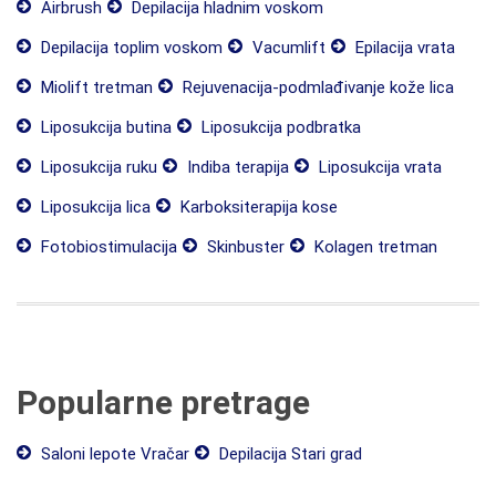
Airbrush
Depilacija hladnim voskom
Depilacija toplim voskom
Vacumlift
Epilacija vrata
Miolift tretman
Rejuvenacija-podmlađivanje kože lica
Liposukcija butina
Liposukcija podbratka
Liposukcija ruku
Indiba terapija
Liposukcija vrata
Liposukcija lica
Karboksiterapija kose
Fotobiostimulacija
Skinbuster
Kolagen tretman
Popularne pretrage
Saloni lepote Vračar
Depilacija Stari grad