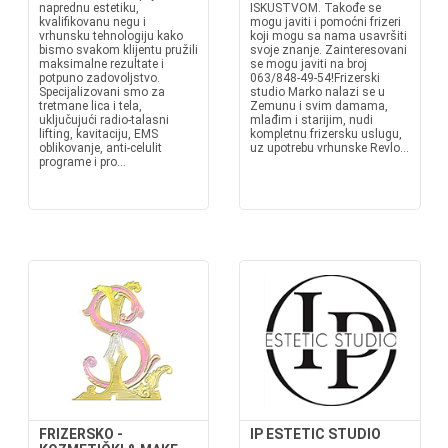
naprednu estetiku,
ISKUSTVOM. Takođe se
kvalifikovanu negu i
mogu javiti i pomoćni frizeri
vrhunsku tehnologiju kako
koji mogu sa nama usavršiti
bismo svakom klijentu pružili
svoje znanje. Zainteresovani
maksimalne rezultate i
se mogu javiti na broj
potpuno zadovoljstvo.
063/848-49-54!Frizerski
Specijalizovani smo za
studio Marko nalazi se u
tretmane lica i tela,
Zemunu i svim damama,
uključujući radio-talasni
mlađim i starijim, nudi
lifting, kavitaciju, EMS
kompletnu frizersku uslugu,
oblikovanje, anti-celulit
uz upotrebu vrhunske Revlo...
programe i pro...
FRIZERSKO -
IP ESTETIC STUDIO