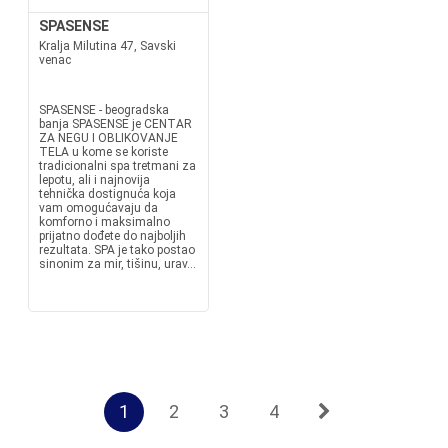
SPASENSE
Kralja Milutina 47, Savski
venac
SPASENSE - beogradska
banja SPASENSE je CENTAR
ZA NEGU I OBLIKOVANJE
TELA u kome se koriste
tradicionalni spa tretmani za
lepotu, ali i najnovija
tehnička dostignuća koja
vam omogućavaju da
komforno i maksimalno
prijatno dođete do najboljih
rezultata. SPA je tako postao
sinonim za mir, tišinu, urav...
1
2
3
4