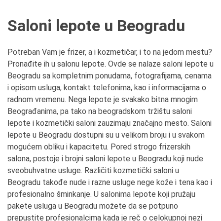
Saloni lepote u Beogradu
Potreban Vam je frizer, a i kozmetičar, i to na jedom mestu?
Pronađite ih u salonu lepote. Ovde se nalaze saloni lepote u
Beogradu sa kompletnim ponudama, fotografijama, cenama
i opisom usluga, kontakt telefonima, kao i informacijama o
radnom vremenu. Nega lepote je svakako bitna mnogim
Beograđanima, pa tako na beogradskom tržištu saloni
lepote i kozmetički saloni zauzimaju značajno mesto. Saloni
lepote u Beogradu dostupni su u velikom broju i u svakom
mogućem obliku i kapacitetu. Pored strogo frizerskih
salona, postoje i brojni saloni lepote u Beogradu koji nude
sveobuhvatne usluge. Različiti kozmetički saloni u
Beogradu takođe nude i razne usluge nege kože i tena kao i
profesionalno šminkanje. U salonima lepote koji pružaju
pakete usluga u Beogradu možete da se potpuno
prepustite profesionalcima kada je reč o celokupnoj nezi