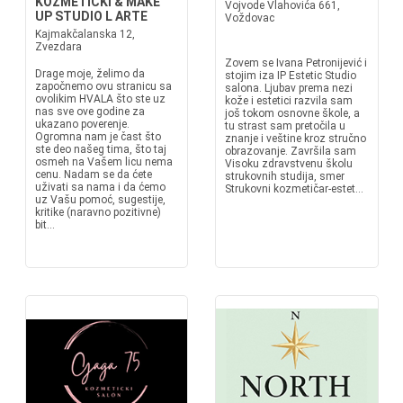
KOZMETIČKI & MAKE
Vojvode Vlahovića 661,
UP STUDIO L ARTE
Voždovac
Kajmakčalanska 12,
Zvezdara
Zovem se Ivana Petronijević i
Drage moje, želimo da
stojim iza IP Estetic Studio
započnemo ovu stranicu sa
salona. Ljubav prema nezi
ovolikim HVALA što ste uz
kože i estetici razvila sam
nas sve ove godine za
još tokom osnovne škole, a
ukazano poverenje.
tu strast sam pretočila u
Ogromna nam je čast što
znanje i veštine kroz stručno
ste deo našeg tima, što taj
obrazovanje. Završila sam
osmeh na Vašem licu nema
Visoku zdravstvenu školu
cenu. Nadam se da ćete
strukovnih studija, smer
uživati sa nama i da ćemo
Strukovni kozmetičar-estet...
uz Vašu pomoć, sugestije,
kritike (naravno pozitivne)
bit...