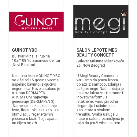
GUINOT YBC
SALON LEPOTE MEGI
BEAUTY CONCEPT
Bulevar Mihajla Pupina
10z/108 Yu Business Centar
Bulevar Milutina Milankovića
,Novi Beograd
26, Novi Beograd
U salonu lepote GUINOT YBC
U Megi Beauty Concept-u,
se više od 15 godina veoma
verujemo da prava lepota
uspešno bavimo isključivo
dolazi iz samopouzdanja i
negom lica. Novo u salonu je
pažljive nege. Naša misija je
tretman DERMAPEN
da kroz luksuzne tretmane i
APARATOM najnovije
inovativne formule
generacije (DERMAPEN 3).
istaknemo vašu prirodnu
Namenjen je za uklanjanje
eleganciju i učinimo da
bora, fleka i ožiljaka kao i za
zablistate u svakom
stimulaciju regenertivnih
trenutku. Svaka usluga u
procesa u koži. To je aparat
našem salonu osmišljena je
na čijem se vrh...
tako da pruži vrhunski kva...