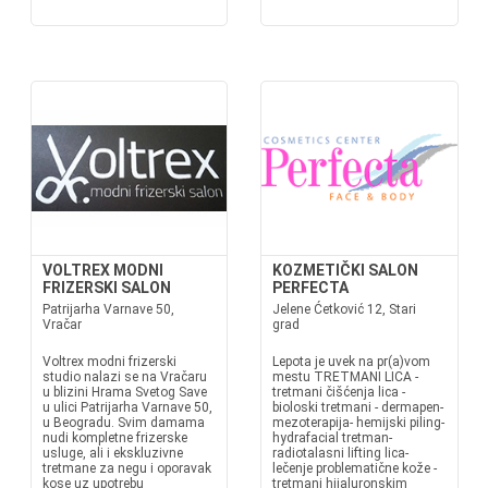
VOLTREX MODNI
KOZMETIČKI SALON
FRIZERSKI SALON
PERFECTA
Patrijarha Varnave 50,
Jelene Ćetković 12, Stari
Vračar
grad
Voltrex modni frizerski
Lepota je uvek na pr(a)vom
studio nalazi se na Vračaru
mestu TRETMANI LICA -
u blizini Hrama Svetog Save
tretmani čišćenja lica -
u ulici Patrijarha Varnave 50,
bioloski tretmani - dermapen-
u Beogradu. Svim damama
mezoterapija- hemijski piling-
nudi kompletne frizerske
hydrafacial tretman-
usluge, ali i ekskluzivne
radiotalasni lifting lica-
tretmane za negu i oporavak
lečenje problematične kože -
kose uz upotrebu
tretmani hijaluronskim