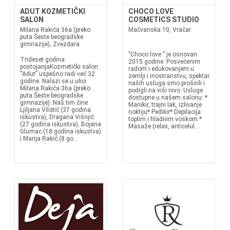
ADUT KOZMETIČKI
CHOCO LOVE
SALON
COSMETICS STUDIO
Milana Rakića 36a (preko
Mačvanska 10, Vračar
puta Šeste beogradske
gimnazije), Zvezdara
"Choco love " je osnovan
Trideset godina
2015.godine. Posvećenim
postojanjaKozmetički salon
radom i edukovanjem u
“Adut” uspešno radi već 32
zemlji i inostranstvu, spektar
godine. Nalazi se u ulici
naših usluga smo proširili i
Milana Rakića 36a (preko
podigli na viši nivo. Usluge
puta Šeste beogradske
dostupne u našem salonu: *
gimnazije). Naš tim čine
Manikir, trajni lak, izlivanje
Ljiljana Vilotić (37 godina
noktiju* Pedikir* Depilacija
iskustva), Dragana Višnjić
toplim i hladnim voskom *
(27 godina iskustva), Bojana
Masaže (relax, anticelul...
Glumac (18 godina iskustva)
i Marija Rakić (8 go...