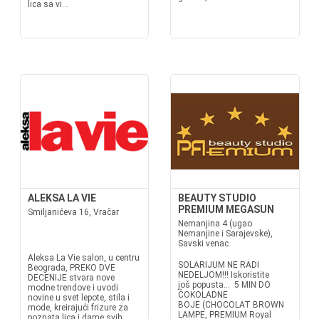
lica sa vi...
ALEKSA LA VIE
BEAUTY STUDIO
PREMIUM MEGASUN
Smiljanićeva 16, Vračar
Nemanjina 4 (ugao
Nemanjine i Sarajevske),
Savski venac
Aleksa La Vie salon, u centru
SOLARIJUM NE RADI
Beograda, PREKO DVE
NEDELJOM!!! Iskoristite
DECENIJE stvara nove
još popusta... 5 MIN DO
modne trendove i uvodi
ČOKOLADNE
novine u svet lepote, stila i
BOJE (CHOCOLAT BROWN
mode, kreirajući frizure za
LAMPE, PREMIUM Royal
poznata lica i dame svih