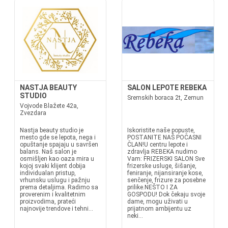
NASTJA BEAUTY
SALON LEPOTE REBEKA
STUDIO
Sremskih boraca 2t, Zemun
Vojvode Blažete 42a,
Zvezdara
Nastja beauty studio je
Iskoristite naše popuste,
mesto gde se lepota, nega i
POSTANITE NAŠ POČASNI
opuštanje spajaju u savršen
ČLAN!U centru lepote i
balans. Naš salon je
zdravlja REBEKA nudimo
osmišljen kao oaza mira u
Vam: FRIZERSKI SALON Sve
kojoj svaki klijent dobija
frizerske usluge, šišanje,
individualan pristup,
feniranje, nijansiranje kose,
vrhunsku uslugu i pažnju
senčenje, frizure za posebne
prema detaljima. Radimo sa
prilike.NEŠTO I ZA
proverenim i kvalitetnim
GOSPODU! Dok čekaju svoje
proizvodima, prateći
dame, mogu uživati u
najnovije trendove i tehni...
prijatnom ambijentu uz
neki...