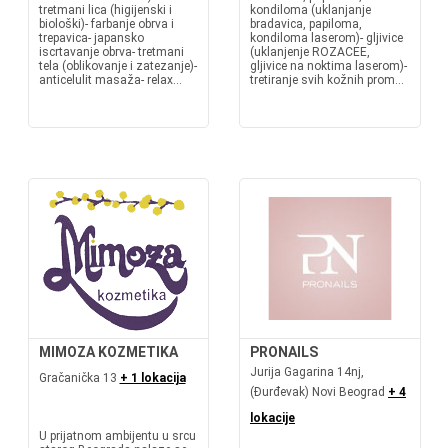
tretmani lica (higijenski i
kondiloma (uklanjanje
biološki)- farbanje obrva i
bradavica, papiloma,
trepavica- japansko
kondiloma laserom)- gljivice
iscrtavanje obrva- tretmani
(uklanjenje ROZACEE,
tela (oblikovanje i zatezanje)-
gljivice na noktima laserom)-
anticelulit masaža- relax...
tretiranje svih kožnih prom...
MIMOZA KOZMETIKA
PRONAILS
Jurija Gagarina 14nj,
Gračanička 13
+ 1 lokacija
(Đurđevak) Novi Beograd
+ 4
lokacije
U prijatnom ambijentu u srcu