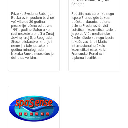
Dr Ivana Ribara 141, Novi
Beograd
Frizerka Svetlana Bubanja
Posetite naš salon za negu
Bucka ovim poslom bavi se
lepote Eterius gde će vas
već više od 30 godina,
dočekati vlasnica salona
preciznije rečeno od davne
Jelena Prodanović - viši
1991. godine. Salon u kom
estetičar i kozmetičar. Jelena
radi možete pronaći u Zmaj
je pored Više medicinske
Jovinoj broj 5, u Beogradu.
škole i škole za negu lepote
Stečeno iskustvo, znanje i
takođe završila i Matis
nemerljiv talenat tokom
internacionalnu školu
godina minulog rada,
kozmetike i estetike iz
frizerka Bucka nesebično je
Francuske. Pored svih
delila sa velikim...
diploma i certifik...