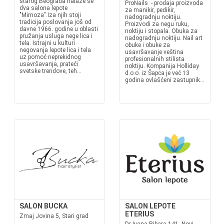
starog Beograda nalaze se
ProNails - prodaja proizvoda
dva salona lepote
za manikir, pedikir,
"Mimoza".Iza njih stoji
nadogradnju noktiju.
tradicija poslovanja još od
Proizvodi za negu ruku,
davne 1966. godine u oblasti
noktiju i stopala. Obuka za
pružanja usluga nege lica i
nadogradnju noktiju. Nail art
tela. Istrajni u kulturi
obuke i obuke za
negovanja lepote lica i tela
usavršavanje veština
uz pomoć neprekidnog
profesionalnih stilista
usavršavanja, prateći
noktiju. Kompanija Holliday
svetske trendove, teh...
d.o.o. iz Šapca je već 13
godina ovlašćeni zastupnik...
SALON BUCKA
SALON LEPOTE
ETERIUS
Zmaj Jovina 5, Stari grad