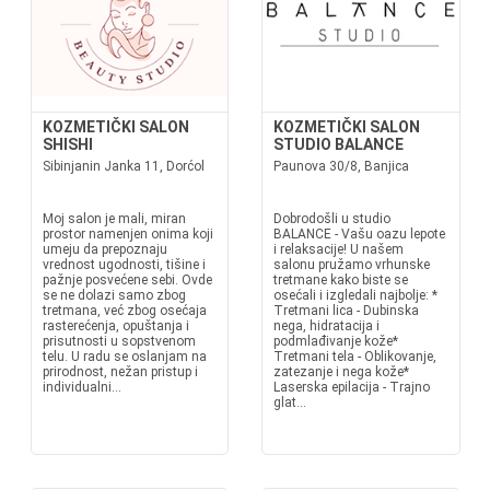
KOZMETIČKI SALON
KOZMETIČKI SALON
SHISHI
STUDIO BALANCE
Sibinjanin Janka 11, Dorćol
Paunova 30/8, Banjica
Moj salon je mali, miran
Dobrodošli u studio
prostor namenjen onima koji
BALANCE - Vašu oazu lepote
umeju da prepoznaju
i relaksacije! U našem
vrednost ugodnosti, tišine i
salonu pružamo vrhunske
pažnje posvećene sebi. Ovde
tretmane kako biste se
se ne dolazi samo zbog
osećali i izgledali najbolje: *
tretmana, već zbog osećaja
Tretmani lica - Dubinska
rasterećenja, opuštanja i
nega, hidratacija i
prisutnosti u sopstvenom
podmlađivanje kože*
telu. U radu se oslanjam na
Tretmani tela - Oblikovanje,
prirodnost, nežan pristup i
zatezanje i nega kože*
individualni...
Laserska epilacija - Trajno
glat...