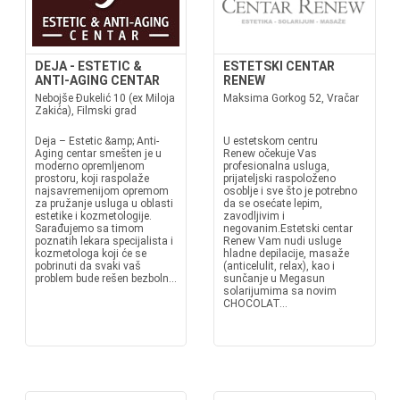
DEJA - ESTETIC &
ESTETSKI CENTAR
ANTI-AGING CENTAR
RENEW
Nebojše Đukelić 10 (ex Miloja
Maksima Gorkog 52, Vračar
Zakića), Filmski grad
Deja – Estetic &amp; Anti-
U estetskom centru
Aging centar smešten je u
Renew očekuje Vas
moderno opremljenom
profesionalna usluga,
prostoru, koji raspolaže
prijateljski raspoloženo
najsavremenijom opremom
osoblje i sve što je potrebno
za pružanje usluga u oblasti
da se osećate lepim,
estetike i kozmetologije.
zavodljivim i
Sarađujemo sa timom
negovanim.Estetski centar
poznatih lekara specijalista i
Renew Vam nudi usluge
kozmetologa koji će se
hladne depilacije, masaže
pobrinuti da svaki vaš
(anticelulit, relax), kao i
problem bude rešen bezboln...
sunčanje u Megasun
solarijumima sa novim
CHOCOLAT...