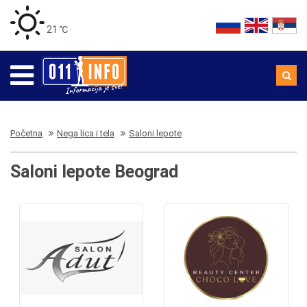
21 ℃
Početna
Nega lica i tela
Saloni lepote
Saloni lepote Beograd