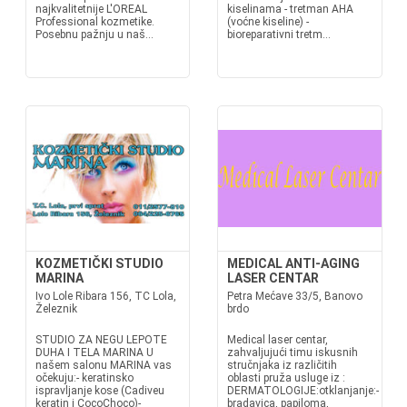
najkvalitetnije L'OREAL
kiselinama - tretman AHA
Professional kozmetike.
(voćne kiseline) -
Posebnu pažnju u naš...
bioreparativni tretm...
KOZMETIČKI STUDIO
MEDICAL ANTI-AGING
MARINA
LASER CENTAR
Ivo Lole Ribara 156, TC Lola,
Petra Mećave 33/5, Banovo
Železnik
brdo
STUDIO ZA NEGU LEPOTE
Medical laser centar,
DUHA I TELA MARINA U
zahvaljujući timu iskusnih
našem salonu MARINA vas
stručnjaka iz različitih
očekuju:- keratinsko
oblasti pruža usluge iz :
ispravljanje kose (Cadiveu
DERMATOLOGIJE:otklanjanje:-
keratin i CocoChoco)-
bradavica, papiloma,