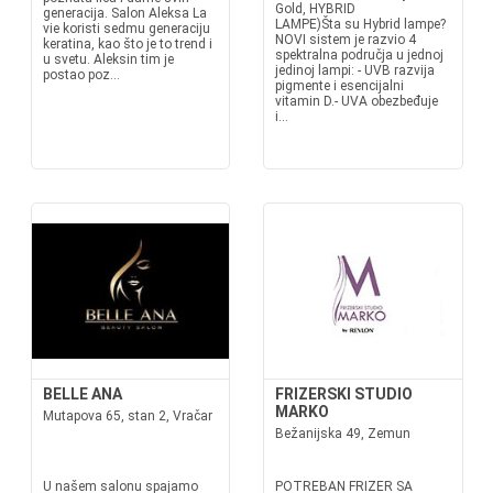
Gold, HYBRID
generacija. Salon Aleksa La
LAMPE)Šta su Hybrid lampe?
vie koristi sedmu generaciju
NOVI sistem je razvio 4
keratina, kao što je to trend i
spektralna područja u jednoj
u svetu. Aleksin tim je
jedinoj lampi: - UVB razvija
postao poz...
pigmente i esencijalni
vitamin D.- UVA obezbeđuje
i...
BELLE ANA
FRIZERSKI STUDIO
MARKO
Mutapova 65, stan 2, Vračar
Bežanijska 49, Zemun
U našem salonu spajamo
POTREBAN FRIZER SA