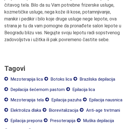
čitavog tela. Bilo da su Vam potrebne frizerske usluge,
kozmetičke usluge, nega kože ili kose, potamnjivanje,
manikir i pedikir i bilo koje druge usluge nege lepote, ova
strana je tu da vam pomogne da pronađete salon lepote u
Beogradu blizu vas. Negujte svoju lepotu radi sopstvenog
zadovoljstva i užitka ili pak povremeno častite sebe.
Tagovi
Mezoterapija lica
Botoks lica
Brazilska depilacija
Depilacija šećernom pastom
Epilacija lica
Mezoterapija tela
Epilacija pazuha
Epilacija nausnica
Elektroliza dlaka
Biorevitalizacija
Anti-age tretmani
Epilacija prepona
Presoterapija
Muška depilacija