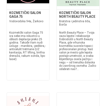
KOZMETIČKI SALON
KOZMETIČKI SALON
GAGA 75
NORTH BEAUTY PLACE
Vodovodska 94a, Žarkovo
Bratstva i jedinstva 60a,
Borča
Kozmetički salon Gaga 75
North Beauty Place – Tvoja
iza sebe ima iskustvo u
oaza lepote i relaksacije
oblasti depilacije preko 25
Dobrodošli u North Beauty
godina. Takođe Vam nudi
Place, gde vrhunska
usluge: - manikira,- pedikira,-
kozmetika susreće topao i
anticelulit tretmane (UZ
profesionalan pristup. Naš
kavitacija, RT lifting, limfna
salon je mesto gde lepota
drenaža, vakum sonda, lipo
postaje umetnost, a svaka
laser)
klijentkinja oseća pažnju i
negu — od trenutka dolaska
do završnog osmeha. Zašto
odabrati nas?...