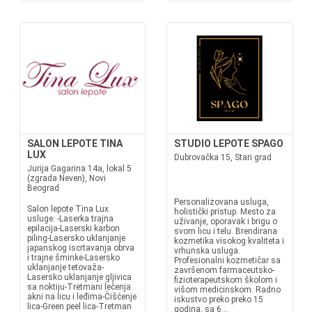
SALON LEPOTE TINA
STUDIO LEPOTE SPAGO
LUX
Dubrovačka 15, Stari grad
Jurija Gagarina 14a, lokal 5
(zgrada Neven), Novi
Beograd
Personalizovana usluga,
Salon lepote Tina Lux
holistički pristup. Mesto za
usluge: -Laserka trajna
uživanje, oporavak i brigu o
epilacija-Laserski karbon
svom licu i telu. Brendirana
piling-Lasersko uklanjanje
kozmetika visokog kvaliteta i
japanskog iscrtavanja obrva
vrhunska usluga.
i trajne šminke-Lasersko
Profesionalni kozmetičar sa
uklanjanje tetovaža-
završenom farmaceutsko-
Lasersko uklanjanje gljivica
fizioterapeutskom školom i
sa noktiju-Tretmani lečenja
višom medicinskom. Radno
akni na licu i leđima-Čišćenje
iskustvo preko preko 15
lica-Green peel lica-Tretman
godina, sa 6...