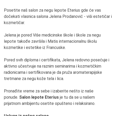
Posetite naš salon za negu lepote Eterius gde će vas
dočekati vlasnica salona Jelena Prodanović - viši estetičar i
kozmetičar.
Jelena je pored Više medicinske škole i škole za negu
lepote takođe završila i Matis internacionalnu školu
kozmetike i estetike iz Francuske.
Pored svih diploma i certifikata, Jelena redovno posećuje i
aktivno učestvuje na raznim seminarima i kozmetičkim
radionicama i sertifikovana je da pruža aromaterapijske
tretmane za negu kože tela i lica.
Pronađite vreme za sebe i izaberite nešto iz naše
ponude.
Salon lepote Eterius
je tu da se u našem
prijatnom ambijentu osetite opušteno i relaksirano.
Usluge iz našeg salona