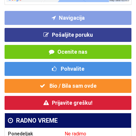
Navigacija
Pošaljite poruku
Ocenite nas
Pohvalite
Bio / Bila sam ovde
Prijavite grešku!
RADNO VREME
Ponedeljak
Ne radimo