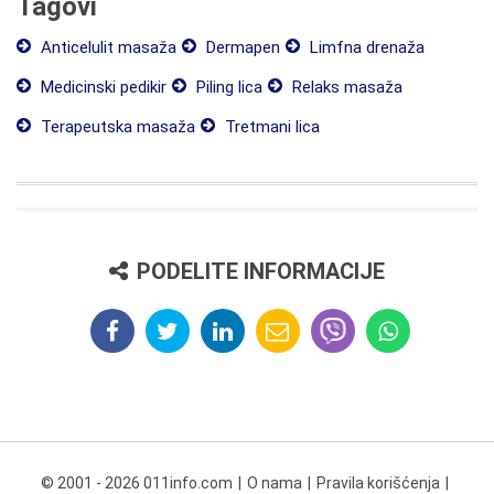
Tagovi
Anticelulit masaža
Dermapen
Limfna drenaža
Medicinski pedikir
Piling lica
Relaks masaža
Terapeutska masaža
Tretmani lica
PODELITE INFORMACIJE
© 2001 - 2026 011info.com
O nama
Pravila korišćenja