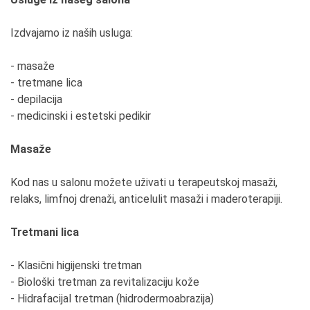
Izdvajamo iz naših usluga:
- masaže
- tretmane lica
- depilacija
- medicinski i estetski pedikir
Masaže
Kod nas u salonu možete uživati u terapeutskoj masaži,
relaks, limfnoj drenaži, anticelulit masaži i maderoterapiji.
Tretmani lica
- Klasični higijenski tretman
- Biološki tretman za revitalizaciju kože
- Hidrafacijal tretman (hidrodermoabrazija)