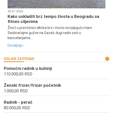
30.07.2026
Kako uskladiti brz tempo života u Beogradu sa
fitnes ciljevima
Život u prestonici diktira brz i često iscrpljujući ritam.
Saobraćajne gužve na Gazeli, dugi radni sati u
kancelarijama...
Detaljnije ›
OGLASI ZA POSAO
Pomoćni radnik u kuhinji
110.000,00 RSD
Ženski frizer/frizer početnik
1.000,00 RSD
Radnik - perač
80.000,00 RSD