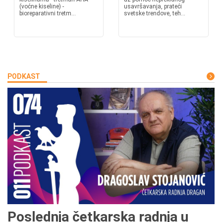
(voćne kiseline) -
usavršavanja, prateći
bioreparativni tretm...
svetske trendove, teh...
PODKAST
Poslednja četkarska radnja u