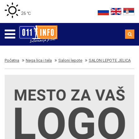
26 ℃
Početna
Nega lica i tela
Saloni lepote
SALON LEPOTE JELICA