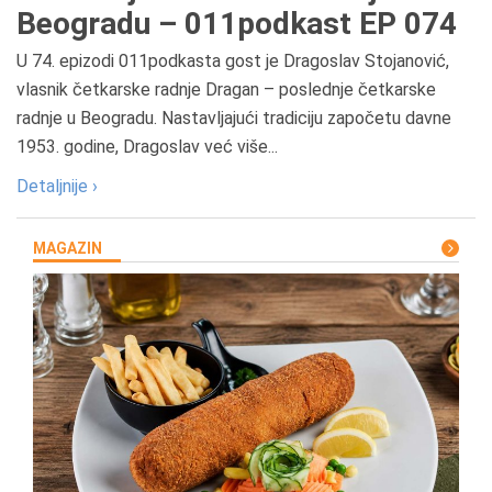
Beogradu – 011podkast EP 074
U 74. epizodi 011podkasta gost je Dragoslav Stojanović,
vlasnik četkarske radnje Dragan – poslednje četkarske
radnje u Beogradu. Nastavljajući tradiciju započetu davne
1953. godine, Dragoslav već više...
Detaljnije ›
MAGAZIN