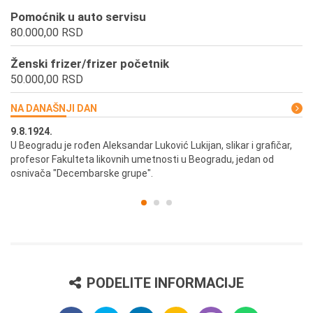
Pomoćnik u auto servisu
80.000,00 RSD
Ženski frizer/frizer početnik
50.000,00 RSD
NA DANAŠNJI DAN
9.8.1924.
9.
U Beogradu je rođen Aleksandar Luković Lukijan, slikar i grafičar,
Pr
profesor Fakulteta likovnih umetnosti u Beogradu, jedan od
a,
osnivača "Decembarske grupe".
PODELITE INFORMACIJE