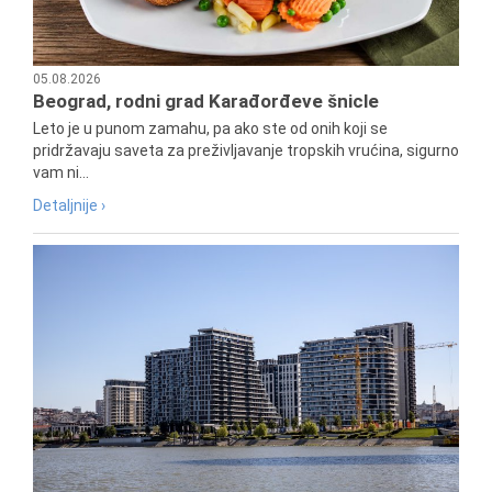
05.08.2026
Beograd, rodni grad Karađorđeve šnicle
Leto je u punom zamahu, pa ako ste od onih koji se
pridržavaju saveta za preživljavanje tropskih vrućina, sigurno
vam ni...
Detaljnije ›