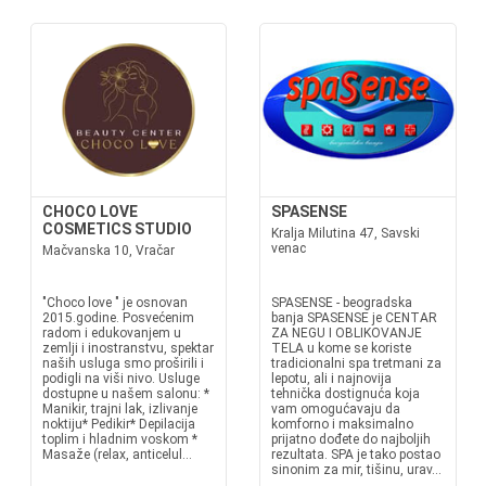
CHOCO LOVE
SPASENSE
COSMETICS STUDIO
Kralja Milutina 47, Savski
venac
Mačvanska 10, Vračar
"Choco love " je osnovan
SPASENSE - beogradska
2015.godine. Posvećenim
banja SPASENSE je CENTAR
radom i edukovanjem u
ZA NEGU I OBLIKOVANJE
zemlji i inostranstvu, spektar
TELA u kome se koriste
naših usluga smo proširili i
tradicionalni spa tretmani za
podigli na viši nivo. Usluge
lepotu, ali i najnovija
dostupne u našem salonu: *
tehnička dostignuća koja
Manikir, trajni lak, izlivanje
vam omogućavaju da
noktiju* Pedikir* Depilacija
komforno i maksimalno
toplim i hladnim voskom *
prijatno dođete do najboljih
Masaže (relax, anticelul...
rezultata. SPA je tako postao
sinonim za mir, tišinu, urav...