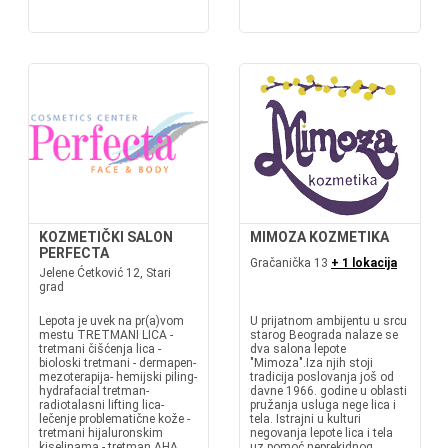
KOZMETIČKI SALON
MIMOZA KOZMETIKA
PERFECTA
Gračanička 13
+ 1 lokacija
Jelene Ćetković 12, Stari
grad
Lepota je uvek na pr(a)vom
U prijatnom ambijentu u srcu
mestu TRETMANI LICA -
starog Beograda nalaze se
tretmani čišćenja lica -
dva salona lepote
bioloski tretmani - dermapen-
"Mimoza".Iza njih stoji
mezoterapija- hemijski piling-
tradicija poslovanja još od
hydrafacial tretman-
davne 1966. godine u oblasti
radiotalasni lifting lica-
pružanja usluga nege lica i
lečenje problematične kože -
tela. Istrajni u kulturi
tretmani hijaluronskim
negovanja lepote lica i tela
kiselinama - tretman AHA
uz pomoć neprekidnog