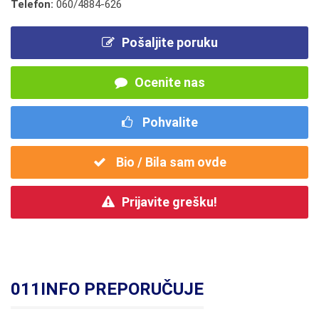
Telefon:
060/4884-626
Pošaljite poruku
Ocenite nas
Pohvalite
Bio / Bila sam ovde
Prijavite grešku!
011INFO PREPORUČUJE