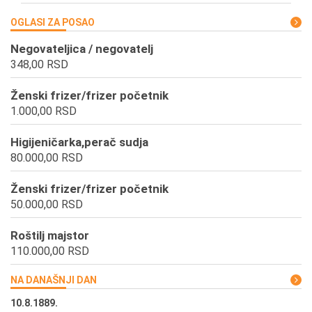
OGLASI ZA POSAO
Negovateljica / negovatelj
348,00 RSD
Ženski frizer/frizer početnik
1.000,00 RSD
Higijeničarka,perač sudja
80.000,00 RSD
Ženski frizer/frizer početnik
50.000,00 RSD
Roštilj majstor
110.000,00 RSD
NA DANAŠNJI DAN
10.8.1889.
10