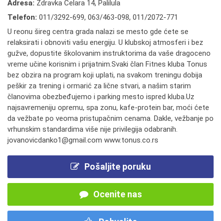
Adresa:
Zdravka Čelara 14, Palilula
Telefon:
011/3292-699
,
063/463-098
,
011/2072-771
U reonu šireg centra grada nalazi se mesto gde ćete se
relaksirati i obnoviti vašu energiju. U klubskoj atmosferi i bez
gužve, dopustite školovanim instruktorima da vaše dragoceno
vreme učine korisnim i prijatnim.Svaki član Fitnes kluba Tonus
bez obzira na program koji uplati, na svakom treningu dobija
peškir za trening i ormarić za lične stvari, a našim starim
članovima obezbeđujemo i parking mesto ispred kluba.Uz
najsavremeniju opremu, spa zonu, kafe-protein bar, moći ćete
da vežbate po veoma pristupačnim cenama. Dakle, vežbanje po
vrhunskim standardima više nije privilegija odabranih.
jovanovicdanko1@gmail.com www.tonus.co.rs
Pošaljite poruku
Ocenite nas