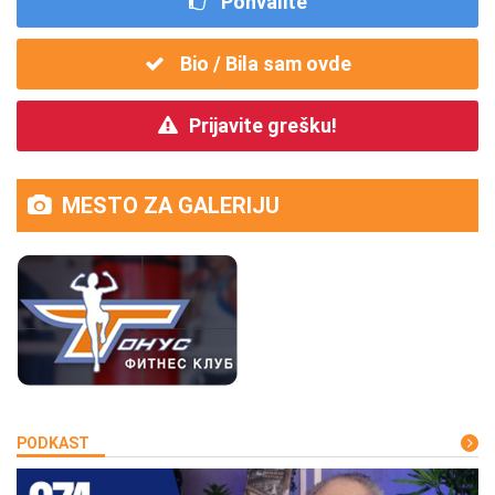
Pohvalite
Bio / Bila sam ovde
Prijavite grešku!
MESTO ZA GALERIJU
PODKAST