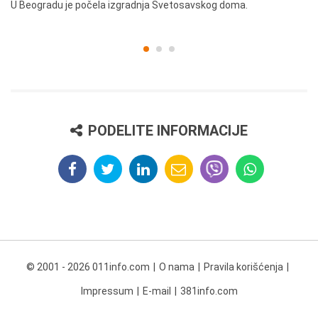
U Beogradu je počela izgradnja Svetosavskog doma.
Ut
st
PODELITE INFORMACIJE
© 2001 - 2026 011info.com
O nama
Pravila korišćenja
Impressum
E-mail
381info.com