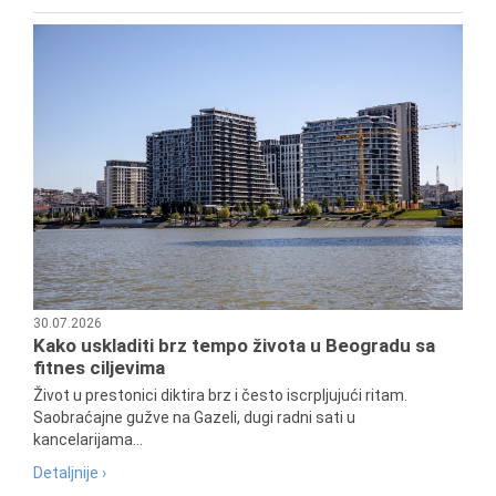
30.07.2026
Kako uskladiti brz tempo života u Beogradu sa
fitnes ciljevima
Život u prestonici diktira brz i često iscrpljujući ritam.
Saobraćajne gužve na Gazeli, dugi radni sati u
kancelarijama...
Detaljnije ›