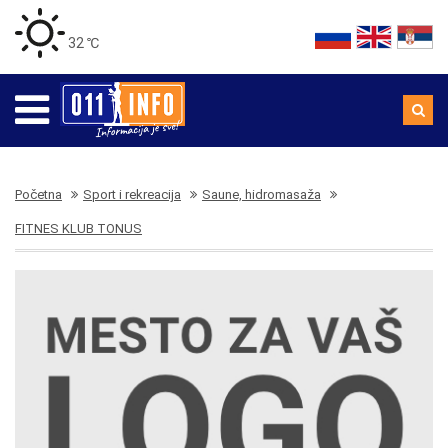
32 ℃
Početna
Sport i rekreacija
Saune, hidromasaža
FITNES KLUB TONUS