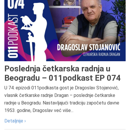
Poslednja četkarska radnja u
Beogradu – 011podkast EP 074
U 74. epizodi 011podkasta gost je Dragoslav Stojanović,
vlasnik četkarske radnje Dragan – poslednje četkarske
radnje u Beogradu. Nastavljajući tradiciju započetu davne
1953. godine, Dragoslav već više...
Detaljnije ›