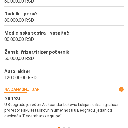
60.000,00 RSD
Radnik - perač
80.000,00 RSD
Medicinska sestra - vaspitač
80.000,00 RSD
Ženski frizer/frizer početnik
50.000,00 RSD
Auto lakirer
120.000,00 RSD
NA DANAŠNJI DAN
9.8.1924.
9.
U Beogradu je rođen Aleksandar Luković Lukijan, slikar i grafičar,
Pr
profesor Fakulteta likovnih umetnosti u Beogradu, jedan od
a,
osnivača "Decembarske grupe".