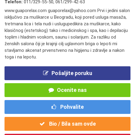
Telefon:
011/329-55-50
,
061/299-42-63
www.guaporelax.com guaporelax@yahoo.com Prvi i jedini salon
isključivo za muškarce u Beogradu, koji pored usluga masaža,
tretmana lica i tela nudi i uslugupedikira za muškarce, kako
klasičnog (estetskog) tako i medicinskog i spa, kao i depilaciju
toplim i hladnim voskom, saunu i solarijum. Za razliku od
ženskih salona čiji je krajnji cilj uglavnom briga o lepoti mi
stavljamo akcenat prvenstveno na higijenu i zdravlje a nakon
toga i na lepotu.
Pošaljite poruku
Ocenite nas
Pohvalite
Bio / Bila sam ovde