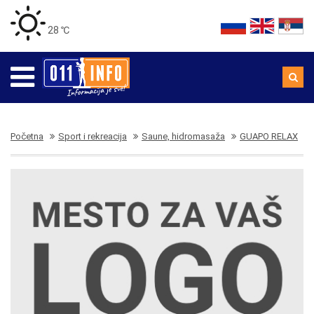
28 ℃
Početna
Sport i rekreacija
Saune, hidromasaža
GUAPO RELAX