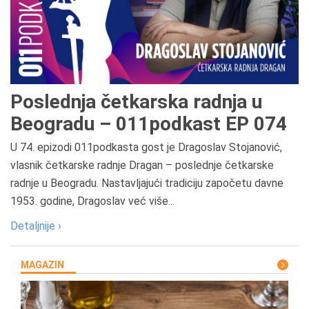
Poslednja četkarska radnja u
Beogradu – 011podkast EP 074
U 74. epizodi 011podkasta gost je Dragoslav Stojanović,
vlasnik četkarske radnje Dragan – poslednje četkarske
radnje u Beogradu. Nastavljajući tradiciju započetu davne
1953. godine, Dragoslav već više...
Detaljnije ›
MAGAZIN