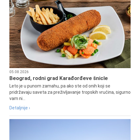
05.08.2026
Beograd, rodni grad Karađorđeve šnicle
Leto je u punom zamahu, pa ako ste od onih koji se
pridržavaju saveta za preživljavanje tropskih vrućina, sigurno
vam ni...
Detaljnije ›