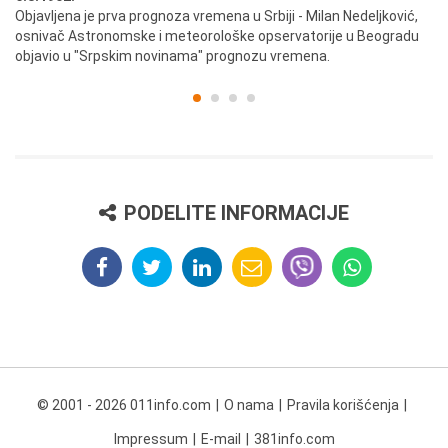
ik
Objavljena je prva prognoza vremena u Srbiji - Milan Nedeljković,
Od
osnivač Astronomske i meteorološke opservatorije u Beogradu
Be
objavio u "Srpskim novinama" prognozu vremena.
PODELITE INFORMACIJE
© 2001 - 2026 011info.com
O nama
Pravila korišćenja
Impressum
E-mail
381info.com