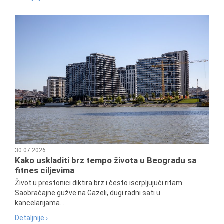
30.07.2026
Kako uskladiti brz tempo života u Beogradu sa
fitnes ciljevima
Život u prestonici diktira brz i često iscrpljujući ritam.
Saobraćajne gužve na Gazeli, dugi radni sati u
kancelarijama...
Detaljnije ›