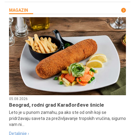
MAGAZIN
05.08.2026
Beograd, rodni grad Karađorđeve šnicle
Leto je u punom zamahu, pa ako ste od onih koji se
pridržavaju saveta za preživljavanje tropskih vrućina, sigurno
vam ni...
Detaljnije ›