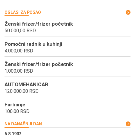
OGLASI ZA POSAO
Ženski frizer/frizer početnik
50.000,00 RSD
Pomoćni radnik u kuhinji
4.000,00 RSD
Ženski frizer/frizer početnik
1.000,00 RSD
AUTOMEHANICAR
120.000,00 RSD
Farbanje
100,00 RSD
NA DANAŠNJI DAN
6.8.1902.
6.