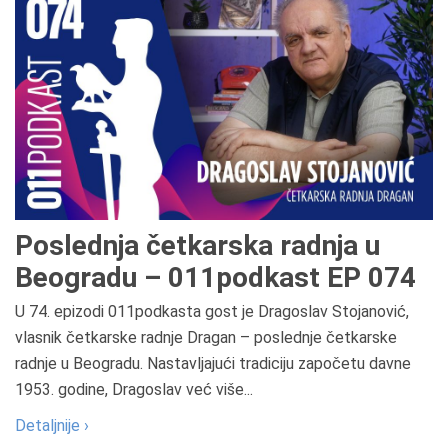
Poslednja četkarska radnja u
Beogradu – 011podkast EP 074
U 74. epizodi 011podkasta gost je Dragoslav Stojanović,
vlasnik četkarske radnje Dragan – poslednje četkarske
radnje u Beogradu. Nastavljajući tradiciju započetu davne
1953. godine, Dragoslav već više...
Detaljnije ›