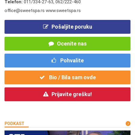
Telefon:
011/334-27-63
,
062/222-460
office@sweetspa.rs www.sweetspa.rs
Pošaljite poruku
Ocenite nas
Pohvalite
Bio / Bila sam ovde
Prijavite grešku!
PODKAST