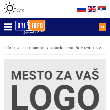
27 ℃
Početna
Sport i rekreacija
Saune, hidromasaža
SWEET SPA